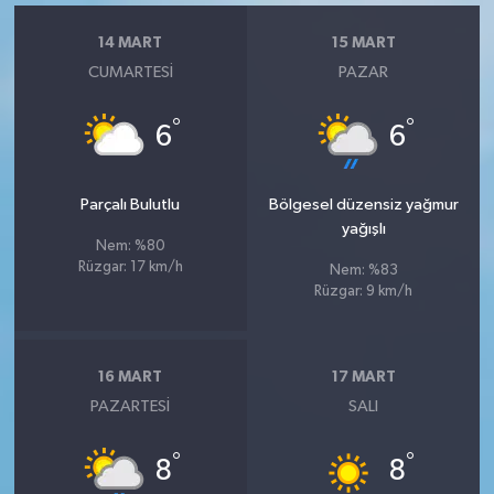
14 MART
15 MART
CUMARTESI
PAZAR
°
°
6
6
Parçalı Bulutlu
Bölgesel düzensiz yağmur
yağışlı
Nem: %80
Rüzgar: 17 km/h
Nem: %83
Rüzgar: 9 km/h
16 MART
17 MART
PAZARTESI
SALI
°
°
8
8