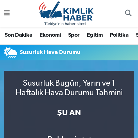
Ağrı
Nöbetçi Eczaneler
Son Dakika
Ekonomi
Spor
Eğitim
Politika
Ankara
Hava Durumu
Susurluk Hava Durumu
Antalya
Namaz Vakitleri
Dünya
Trafik Durumu
Susurluk Bugün, Yarın ve 1
Eğitim
Süper Lig Puan Durumu ve Fikstür
Haftalık Hava Durumu Tahmini
Ekonomi
Tüm Manşetler
ŞU AN
Gemlik
Son Dakika Haberleri
Güncel
Haber Arşivi