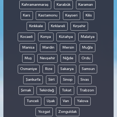
Kahramanmaraş
Karabük
Karaman
Kars
Kastamonu
Kayseri
Kilis
Kırıkkale
Kırklareli
Kırşehir
Kocaeli
Konya
Kütahya
Malatya
Manisa
Mardin
Mersin
Muğla
Muş
Nevşehir
Niğde
Ordu
Osmaniye
Rize
Sakarya
Samsun
Şanlıurfa
Siirt
Sinop
Sivas
Şırnak
Tekirdağ
Tokat
Trabzon
Tunceli
Uşak
Van
Yalova
Yozgat
Zonguldak