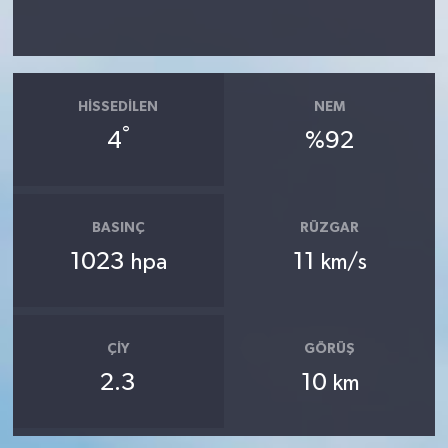
HISSEDILEN
NEM
°
4
%92
BASINÇ
RÜZGAR
1023
11
hpa
km/s
ÇIY
GÖRÜŞ
2.3
10
km