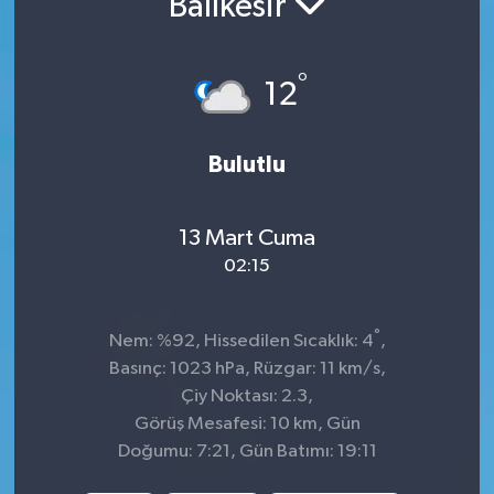
Balıkesir
İnegöl
°
12
İznik
Magazin
Bulutlu
Mudanya
13 Mart Cuma
Özel Haber
02:15
Politika
°
Nem: %92, Hissedilen Sıcaklık: 4
,
Basınç: 1023 hPa, Rüzgar: 11 km/s,
Sağlık
Çiy Noktası: 2.3,
Görüş Mesafesi: 10 km, Gün
Son Dakika
Doğumu: 7:21, Gün Batımı: 19:11
Spor