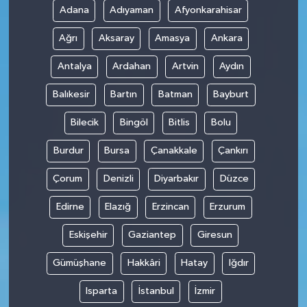
Adana
Adıyaman
Afyonkarahisar
Teknoloji
Ağrı
Aksaray
Amasya
Ankara
Antalya
Ardahan
Artvin
Aydın
Balıkesir
Bartın
Batman
Bayburt
Bilecik
Bingöl
Bitlis
Bolu
Burdur
Bursa
Çanakkale
Çankırı
Çorum
Denizli
Diyarbakır
Düzce
Edirne
Elazığ
Erzincan
Erzurum
Eskişehir
Gaziantep
Giresun
Gümüşhane
Hakkâri
Hatay
Iğdır
Isparta
İstanbul
İzmir