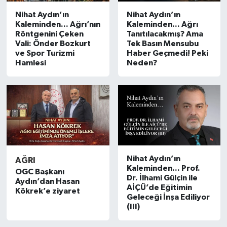
Nihat Aydın’ın
Nihat Aydın’ın
Teknoloji
Kaleminden... Ağrı’nın
Kaleminden... Ağrı
Röntgenini Çeken
Tanıtılacakmış? Ama
Vali: Önder Bozkurt
Tek Basın Mensubu
ve Spor Turizmi
Haber Geçmedi! Peki
Hamlesi
Neden?
Nihat Aydın’ın
AĞRI
Kaleminden... Prof.
OGC Başkanı
Dr. İlhami Gülçin ile
Aydın’dan Hasan
AİÇÜ’de Eğitimin
Kökrek’e ziyaret
Geleceği İnşa Ediliyor
(III)