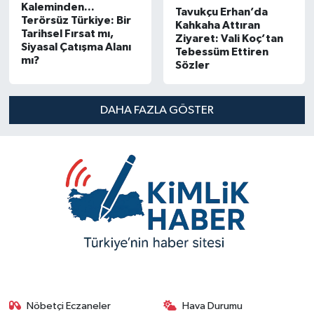
Kaleminden...
Tavukçu Erhan’da
Terörsüz Türkiye: Bir
Kahkaha Attıran
Tarihsel Fırsat mı,
Ziyaret: Vali Koç’tan
Siyasal Çatışma Alanı
Tebessüm Ettiren
mı?
Sözler
DAHA FAZLA GÖSTER
Nöbetçi Eczaneler
Hava Durumu