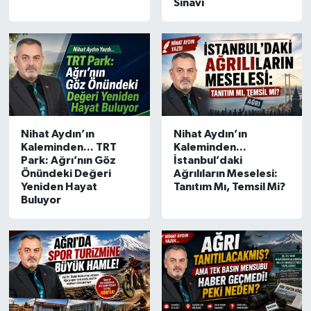
Sınavı
İnegöl
İznik
Magazin
Mudanya
Nihat Aydın’ın
Nihat Aydın’ın
Kaleminden... TRT
Kaleminden...
Park: Ağrı’nın Göz
İstanbul’daki
Özel Haber
Önündeki Değeri
Ağrılıların Meselesi:
Yeniden Hayat
Tanıtım Mı, Temsil Mi?
Buluyor
Politika
Sağlık
Son Dakika
Spor