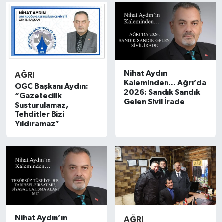
Nihat Aydın
AĞRI
Kaleminden... Ağrı’da
OGC Başkanı Aydın:
2026: Sandık Sandık
“Gazetecilik
Gelen Sivil İrade
Susturulamaz,
Tehditler Bizi
Yıldıramaz”
Nihat Aydın’ın
AĞRI