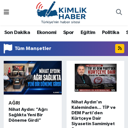
Ağrı
Nöbetçi Eczaneler
Son Dakika
Ekonomi
Spor
Eğitim
Politika
Ankara
Hava Durumu
Tüm Manşetler
Antalya
Namaz Vakitleri
Dünya
Trafik Durumu
Eğitim
Süper Lig Puan Durumu ve Fikstür
Ekonomi
Tüm Manşetler
Nihat Aydın’ın
AĞRI
Kaleminden... TİP ve
Gemlik
Son Dakika Haberleri
Nihat Aydın: “Ağrı
DEM Parti’den
Sağlıkta Yeni Bir
Kürtçeye Dair
Döneme Girdi”
Güncel
Haber Arşivi
Siyasetin Samimiyet