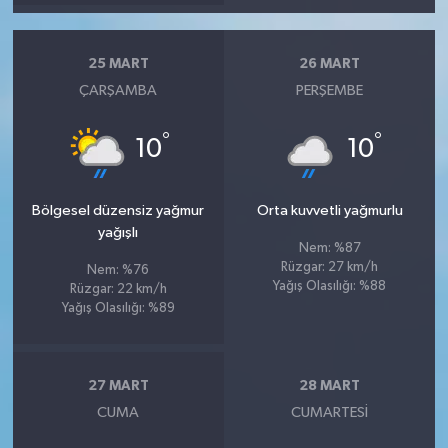
25 MART
26 MART
ÇARŞAMBA
PERŞEMBE
°
°
10
10
Bölgesel düzensiz yağmur
Orta kuvvetli yağmurlu
yağışlı
Nem: %87
Rüzgar: 27 km/h
Nem: %76
Yağış Olasılığı: %88
Rüzgar: 22 km/h
Yağış Olasılığı: %89
27 MART
28 MART
CUMA
CUMARTESI