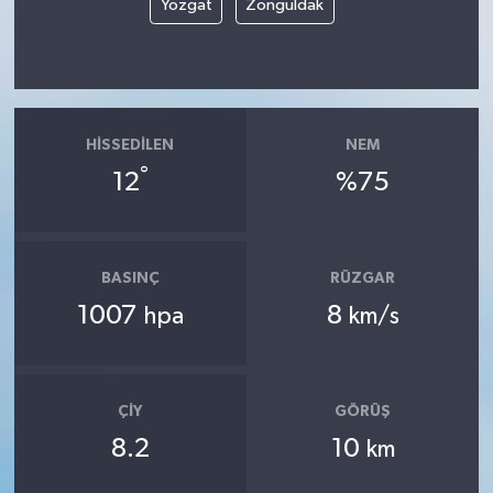
Yozgat
Zonguldak
HISSEDILEN
NEM
°
12
%75
BASINÇ
RÜZGAR
1007
8
hpa
km/s
ÇIY
GÖRÜŞ
8.2
10
km