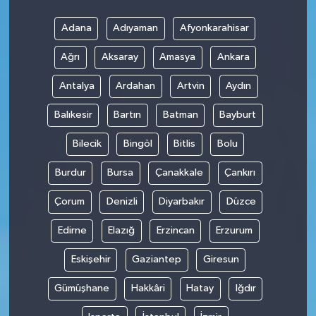
Adana
Adıyaman
Afyonkarahisar
Teknoloji
Ağrı
Aksaray
Amasya
Ankara
Antalya
Ardahan
Artvin
Aydın
Balıkesir
Bartın
Batman
Bayburt
Bilecik
Bingöl
Bitlis
Bolu
Burdur
Bursa
Çanakkale
Çankırı
Çorum
Denizli
Diyarbakır
Düzce
Edirne
Elazığ
Erzincan
Erzurum
Eskişehir
Gaziantep
Giresun
Gümüşhane
Hakkâri
Hatay
Iğdır