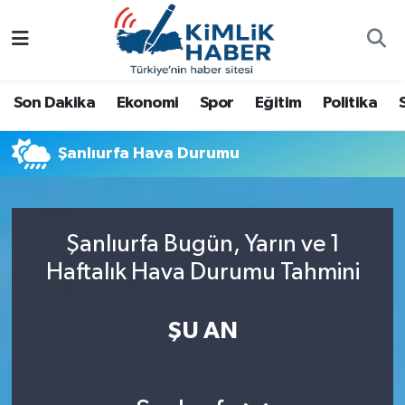
Ağrı
Nöbetçi Eczaneler
Son Dakika
Ekonomi
Spor
Eğitim
Politika
Ankara
Hava Durumu
Şanlıurfa Hava Durumu
Antalya
Namaz Vakitleri
Dünya
Trafik Durumu
Şanlıurfa Bugün, Yarın ve 1
Eğitim
Süper Lig Puan Durumu ve Fikstür
Haftalık Hava Durumu Tahmini
Ekonomi
Tüm Manşetler
ŞU AN
Gemlik
Son Dakika Haberleri
Güncel
Haber Arşivi