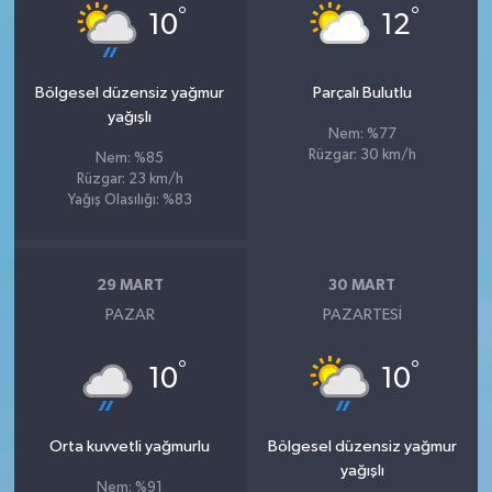
°
°
10
12
Bölgesel düzensiz yağmur
Parçalı Bulutlu
yağışlı
Nem: %77
Rüzgar: 30 km/h
Nem: %85
Rüzgar: 23 km/h
Yağış Olasılığı: %83
29 MART
30 MART
PAZAR
PAZARTESI
°
°
10
10
Orta kuvvetli yağmurlu
Bölgesel düzensiz yağmur
yağışlı
Nem: %91