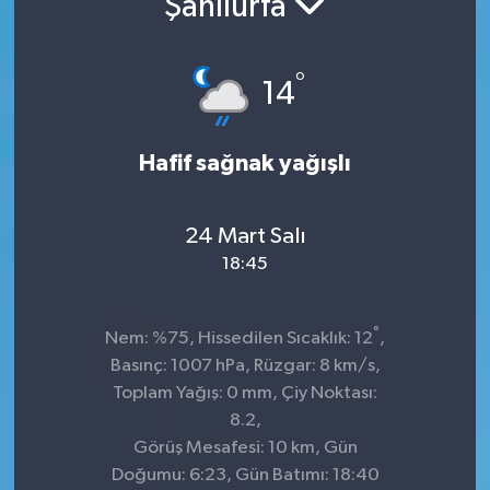
Şanlıurfa
İnegöl
°
14
İznik
Magazin
Hafif sağnak yağışlı
Mudanya
24 Mart Salı
Özel Haber
18:45
Politika
°
Nem: %75, Hissedilen Sıcaklık: 12
,
Basınç: 1007 hPa, Rüzgar: 8 km/s,
Sağlık
Toplam Yağış: 0 mm, Çiy Noktası:
8.2,
Son Dakika
Görüş Mesafesi: 10 km, Gün
Doğumu: 6:23, Gün Batımı: 18:40
Spor