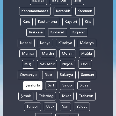
Isparta
İstanbul
İzmir
Kahramanmaraş
Karabük
Karaman
Kars
Kastamonu
Kayseri
Kilis
Kırıkkale
Kırklareli
Kırşehir
Kocaeli
Konya
Kütahya
Malatya
Manisa
Mardin
Mersin
Muğla
Muş
Nevşehir
Niğde
Ordu
Osmaniye
Rize
Sakarya
Samsun
Şanlıurfa
Siirt
Sinop
Sivas
Şırnak
Tekirdağ
Tokat
Trabzon
Tunceli
Uşak
Van
Yalova