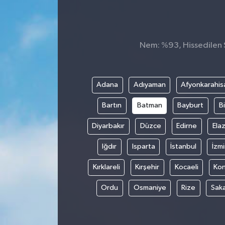
İnegöl
İznik
Nem: %93, Hissedilen S
Magazin
Adana
Adıyaman
Afyonkarahis
Mudanya
Bartın
Batman
Bayburt
Bi
Özel Haber
Diyarbakır
Düzce
Edirne
Elaz
Politika
Iğdır
Isparta
İstanbul
İzmi
Kırklareli
Kırşehir
Kocaeli
Ko
Sağlık
Ordu
Osmaniye
Rize
Sak
Son Dakika
Spor