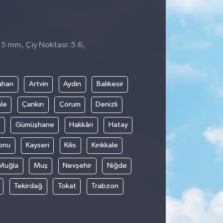
 5 mm, Çiy Noktası: 5.6,
9
ahan
Artvin
Aydın
Balıkesir
le
Çankırı
Çorum
Denizli
Gümüşhane
Hakkâri
Hatay
onu
Kayseri
Kilis
Kırıkkale
Muğla
Muş
Nevşehir
Niğde
Tekirdağ
Tokat
Trabzon