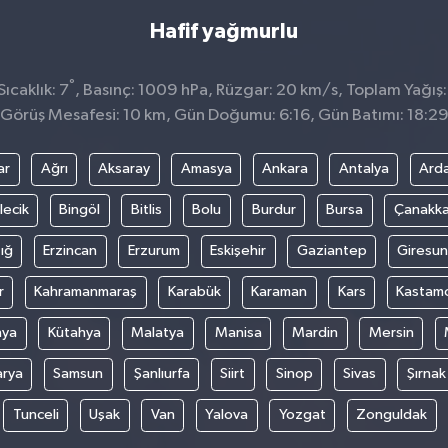
Hafif yağmurlu
°
ıcaklık: 7
, Basınç: 1009 hPa, Rüzgar: 20 km/s, Toplam Yağış:
Görüş Mesafesi: 10 km, Gün Doğumu: 6:16, Gün Batımı: 18:2
ar
Ağrı
Aksaray
Amasya
Ankara
Antalya
Ard
lecik
Bingöl
Bitlis
Bolu
Burdur
Bursa
Çanakka
ığ
Erzincan
Erzurum
Eskişehir
Gaziantep
Giresun
r
Kahramanmaraş
Karabük
Karaman
Kars
Kastam
nya
Kütahya
Malatya
Manisa
Mardin
Mersin
arya
Samsun
Şanlıurfa
Siirt
Sinop
Sivas
Şırnak
Tunceli
Uşak
Van
Yalova
Yozgat
Zonguldak