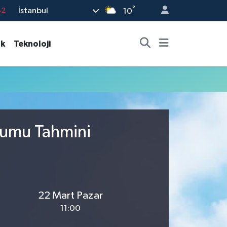
°
İstanbul
82
10
02
ık
Teknoloji
19
18
19
%0
rumu Tahmini
22 Mart Pazar
11:00