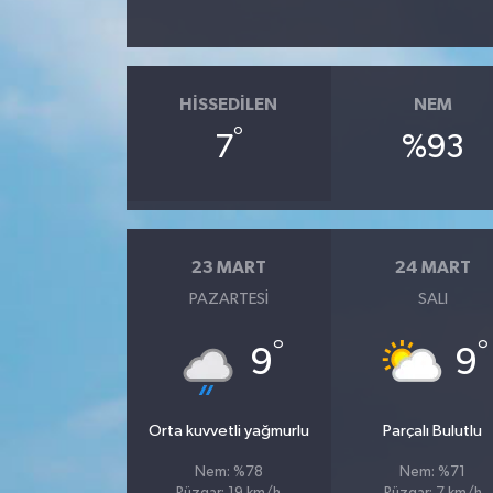
Teknoloji
HISSEDILEN
NEM
°
7
%93
23 MART
24 MART
PAZARTESI
SALI
°
°
9
9
Orta kuvvetli yağmurlu
Parçalı Bulutlu
Nem: %78
Nem: %71