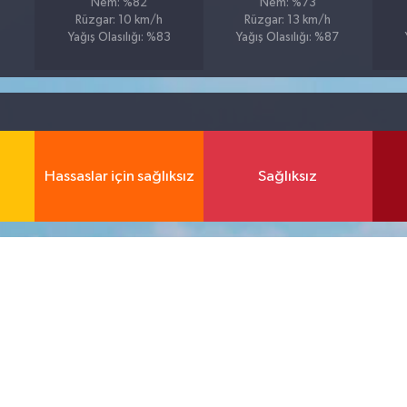
Nem: %82
Nem: %73
Rüzgar: 10 km/h
Rüzgar: 13 km/h
Yağış Olasılığı: %83
Yağış Olasılığı: %87
Hassaslar için sağlıksız
Sağlıksız