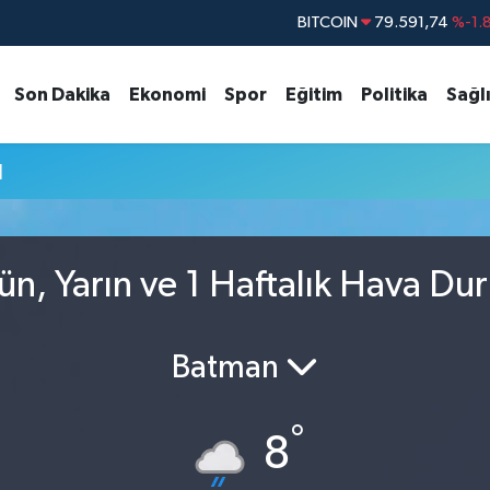
BITCOIN
79.591,74
%-1.
DOLAR
45,43620
%0.
Son Dakika
Ekonomi
Spor
Eğitim
Politika
Sağl
EURO
53,38690
%0.
STERLİN
61,60380
%0.
u
G.ALTIN
6862,09000
%0.
BİST100
14.598,00
n, Yarın ve 1 Haftalık Hava Du
Batman
°
8