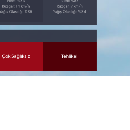
Nem: %83
Nem: %83
Rüzgar: 14 km/h
Rüzgar: 7 km/h
Yağış Olasılığı: %86
Yağış Olasılığı: %84
Çok Sağlıksız
Tehlikeli