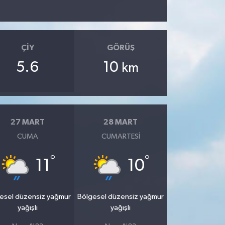
ÇIY
GÖRÜŞ
5.6
10
km
27 MART
28 MART
CUMA
CUMARTESI
°
°
11
10
esel düzensiz yağmur
Bölgesel düzensiz yağmur
yağışlı
yağışlı