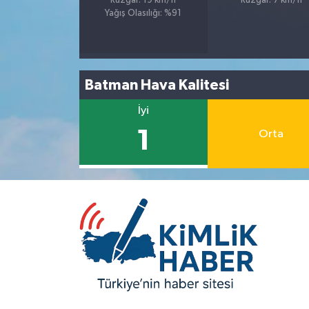
Rüzgar: 19 km/h
Rüzgar: 7 km/h
Yağış Olasılığı: %91
Batman Hava Kalitesi
İyi
1
Orta