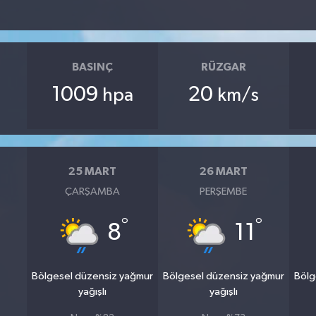
BASINÇ
RÜZGAR
1009
20
hpa
km/s
25 MART
26 MART
ÇARŞAMBA
PERŞEMBE
°
°
8
11
Bölgesel düzensiz yağmur
Bölgesel düzensiz yağmur
Bölg
yağışlı
yağışlı