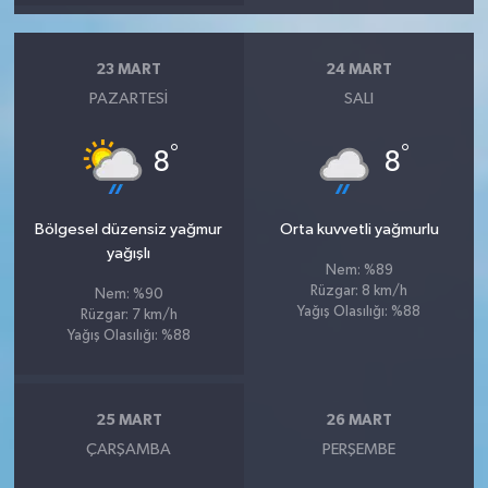
23 MART
24 MART
PAZARTESI
SALI
°
°
8
8
Bölgesel düzensiz yağmur
Orta kuvvetli yağmurlu
yağışlı
Nem: %89
Rüzgar: 8 km/h
Nem: %90
Yağış Olasılığı: %88
Rüzgar: 7 km/h
Yağış Olasılığı: %88
25 MART
26 MART
ÇARŞAMBA
PERŞEMBE