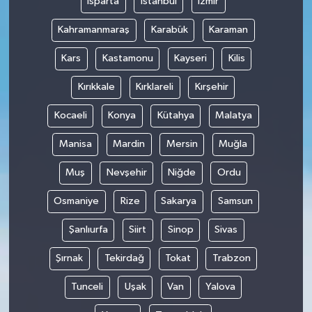
Isparta
İstanbul
İzmir
Kahramanmaraş
Karabük
Karaman
Kars
Kastamonu
Kayseri
Kilis
Kırıkkale
Kırklareli
Kırşehir
Kocaeli
Konya
Kütahya
Malatya
Manisa
Mardin
Mersin
Muğla
Muş
Nevşehir
Niğde
Ordu
Osmaniye
Rize
Sakarya
Samsun
Şanlıurfa
Siirt
Sinop
Sivas
Şırnak
Tekirdağ
Tokat
Trabzon
Tunceli
Uşak
Van
Yalova