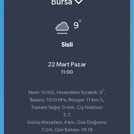
Bursa
İnegöl
°
9
İznik
Magazin
Sisli
Mudanya
22 Mart Pazar
Özel Haber
11:00
Politika
°
Nem: %100, Hissedilen Sıcaklık: 9
,
Basınç: 1010 hPa, Rüzgar: 11 km/s,
Sağlık
Toplam Yağış: 0 mm, Çiy Noktası:
5.7,
Son Dakika
Görüş Mesafesi: 4 km, Gün Doğumu:
7:04, Gün Batımı: 19:18
Spor