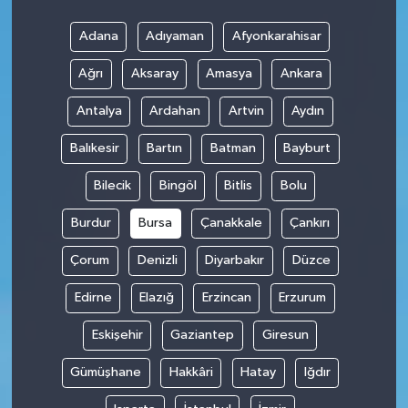
Adana
Adıyaman
Afyonkarahisar
Teknoloji
Ağrı
Aksaray
Amasya
Ankara
Antalya
Ardahan
Artvin
Aydın
Balıkesir
Bartın
Batman
Bayburt
Bilecik
Bingöl
Bitlis
Bolu
Burdur
Bursa
Çanakkale
Çankırı
Çorum
Denizli
Diyarbakır
Düzce
Edirne
Elazığ
Erzincan
Erzurum
Eskişehir
Gaziantep
Giresun
Gümüşhane
Hakkâri
Hatay
Iğdır