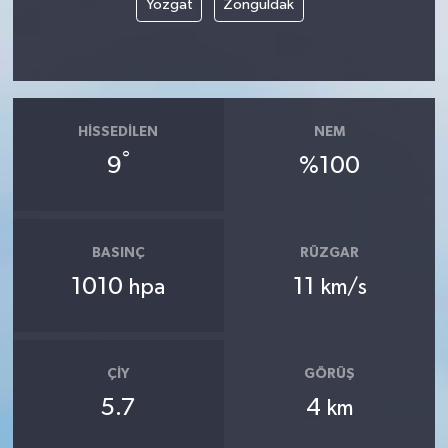
Yozgat
Zonguldak
HISSEDILEN
NEM
°
9
%100
BASINÇ
RÜZGAR
1010
11
hpa
km/s
ÇIY
GÖRÜŞ
5.7
4
km