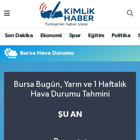
Ağrı
Nöbetçi Eczaneler
Son Dakika
Ekonomi
Spor
Eğitim
Politika
Ankara
Hava Durumu
Bursa Hava Durumu
Antalya
Namaz Vakitleri
Dünya
Trafik Durumu
Bursa Bugün, Yarın ve 1 Haftalık
Eğitim
Süper Lig Puan Durumu ve Fikstür
Hava Durumu Tahmini
Ekonomi
Tüm Manşetler
ŞU AN
Gemlik
Son Dakika Haberleri
Güncel
Haber Arşivi