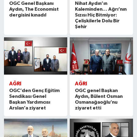
OGC Genel Başkanı
Nihat Aydın’ın
Aydın, The Economist
Kaleminden… Ağrı’nın
dergisini kınadı!
Sızısı Hiç Bitmiyor:
Çelişkilerle Dolu Bir
Şehir
AĞRI
AĞRI
OGC’den Genç Eğitim
OGC genel Başkan
Sendikası Genel
Aydın, Bülent Osman
Başkan Yardımcısı
Osmanağaoğlu’nu
Arslan’a ziyaret
ziyaret etti