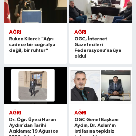
AĞRI
AĞRI
Ruken Kilerci: “Ağrı
OGC, İnternet
sadece bir coğrafya
Gazetecileri
değil, bir ruhtur”
Federasyonu’na üye
oldu!
AĞRI
AĞRI
Dr. Öğr. Üyesi Harun
OGC Genel Başkanı
Aydın’dan Tarihi
Aydın, Dr. Aslan’ın
Açıklama: 19 Ağustos
istifasına tepkisiz