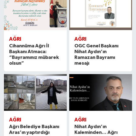
AĞRI
AĞRI
Cihannüma Ağrı İl
OGC Genel Başkanı
Başkanı Atmaca:
Nihat Aydın’ın
“Bayramınız mübarek
Ramazan Bayramı
olsun”
mesajı
AĞRI
AĞRI
Ağrı Belediye Başkanı
Nihat Aydın’ın
Aras’ın yaptırdığı
Kaleminden… Ağrı