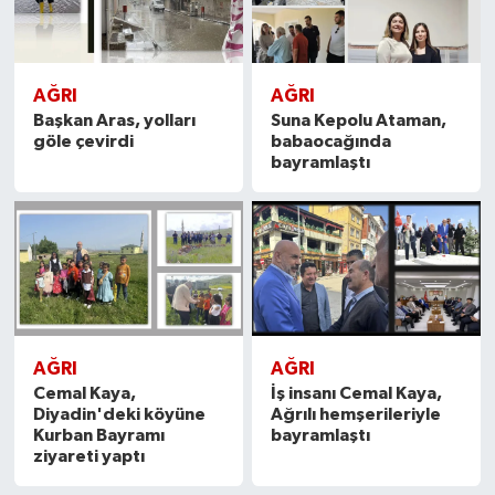
AĞRI
AĞRI
Başkan Aras, yolları
Suna Kepolu Ataman,
göle çevirdi
babaocağında
bayramlaştı
AĞRI
AĞRI
Cemal Kaya,
İş insanı Cemal Kaya,
Diyadin'deki köyüne
Ağrılı hemşerileriyle
Kurban Bayramı
bayramlaştı
ziyareti yaptı