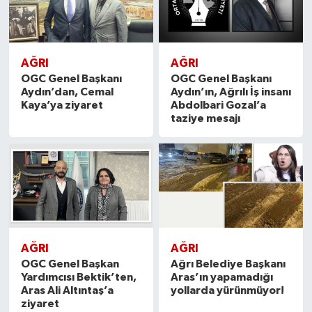
AĞRI
AĞRI
OGC Genel Başkanı
OGC Genel Başkanı
Aydın’dan, Cemal
Aydın’ın, Ağrılı İş insanı
Kaya’ya ziyaret
Abdolbari Gozal’a
taziye mesajı
AĞRI
AĞRI
OGC Genel Başkan
Ağrı Belediye Başkanı
Yardımcısı Bektik’ten,
Aras’ın yapamadığı
Aras Ali Altıntaş’a
yollarda yürünmüyor!
ziyaret