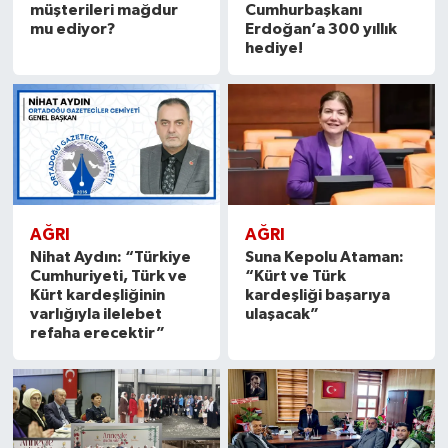
müşterileri mağdur
Cumhurbaşkanı
mu ediyor?
Erdoğan’a 300 yıllık
hediye!
AĞRI
AĞRI
Nihat Aydın: “Türkiye
Suna Kepolu Ataman:
Cumhuriyeti, Türk ve
“Kürt ve Türk
Kürt kardeşliğinin
kardeşliği başarıya
varlığıyla ilelebet
ulaşacak”
refaha erecektir”