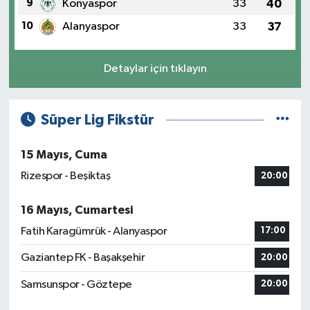
9
Konyaspor
33
40
10
Alanyaspor
33
37
Detaylar için tıklayın
Süper Lig Fikstür
15 Mayıs, Cuma
Rizespor - Beşiktaş
20:00
16 Mayıs, Cumartesi
Fatih Karagümrük - Alanyaspor
17:00
Gaziantep FK - Başakşehir
20:00
Samsunspor - Göztepe
20:00