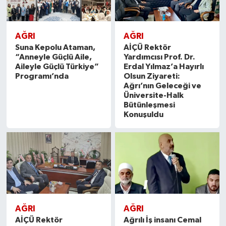
AĞRI
AĞRI
Suna Kepolu Ataman,
AİÇÜ Rektör
“Anneyle Güçlü Aile,
Yardımcısı Prof. Dr.
Aileyle Güçlü Türkiye”
Erdal Yılmaz’a Hayırlı
Programı’nda
Olsun Ziyareti:
Ağrı’nın Geleceği ve
Üniversite-Halk
Bütünleşmesi
Konuşuldu
AĞRI
AĞRI
AİÇÜ Rektör
Ağrılı İş insanı Cemal