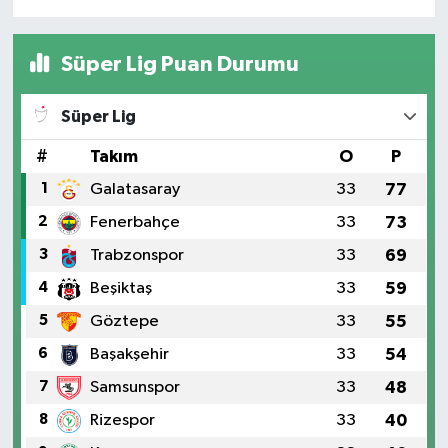
Süper Lig Puan Durumu
Süper Lig
#
Takım
O
P
1
Galatasaray
33
77
2
Fenerbahçe
33
73
3
Trabzonspor
33
69
4
Beşiktaş
33
59
5
Göztepe
33
55
6
Başakşehir
33
54
7
Samsunspor
33
48
8
Rizespor
33
40