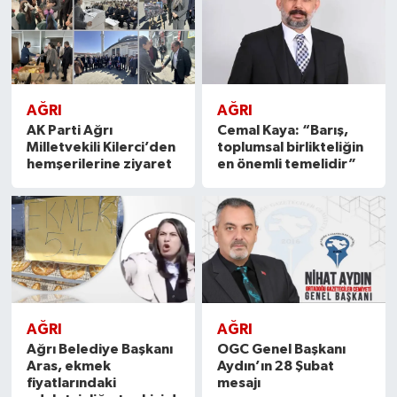
AĞRI
AĞRI
AK Parti Ağrı
Cemal Kaya: “Barış,
Milletvekili Kilerci’den
toplumsal birlikteliğin
hemşerilerine ziyaret
en önemli temelidir”
AĞRI
AĞRI
Ağrı Belediye Başkanı
OGC Genel Başkanı
Aras, ekmek
Aydın’ın 28 Şubat
fiyatlarındaki
mesajı