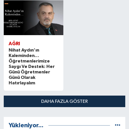
AĞRI
Nihat Aydın’ın
Kaleminden…
Öğretmenlerimize
Saygı Ve Destek: Her
Günü Öğretmenler
Günü Olarak
Hatırlayalım
DAHA FAZLA GÖSTER
Yükleniyor...