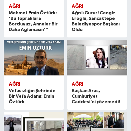
AĞRI
AĞRI
Mehmet Emin Öztürk:
Ağrılı Gurur! Cengiz
Teknoloji
‘Bu Topraklara
Eroğlu, Sancaktepe
Borçluyuz, Anneler Bir
Belediyespor Başkanı
Daha Ağlamasın’”
Oldu
AĞRI
AĞRI
Vefasızlığın Şehrinde
Başkan Aras,
Bir Vefa Adamı: Emin
Cumhuriyet
Öztürk
Caddesi’ni çözemedi!