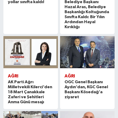
yollar sınıfta kaldı!
Belediye Başkanı
Hazal Aras, Belediye
Başkanlığı Koltuğunda
Sınıfta Kaldı: Bir Yılın
Ardından Hayal
Kırıklığı
AĞRI
AĞRI
AK Parti Ağrı
OGC Genel Başkanı
Milletvekili Kilerci’den
Aydın’dan, KGC Genel
18 Mart Çanakkale
Başkanı Kösedağ’a
Zaferi ve Şehitleri
ziyaret
Anma Günü mesajı