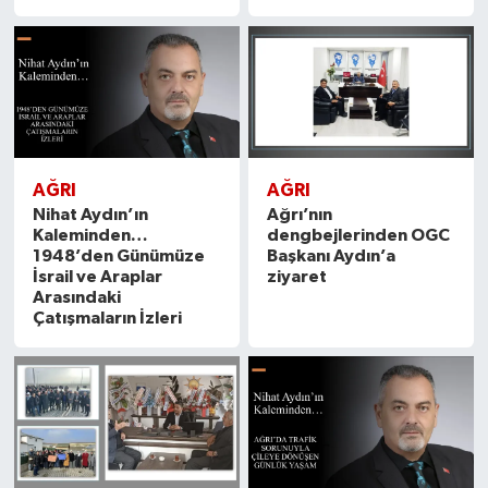
AĞRI
AĞRI
Nihat Aydın’ın
Ağrı’nın
Kaleminden…
dengbejlerinden OGC
1948’den Günümüze
Başkanı Aydın’a
İsrail ve Araplar
ziyaret
Arasındaki
Çatışmaların İzleri