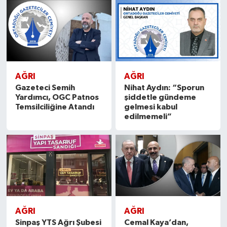
AĞRI
AĞRI
Gazeteci Semih
Nihat Aydın: “Sporun
Yardımcı, OGC Patnos
şiddetle gündeme
Temsilciliğine Atandı
gelmesi kabul
edilmemeli”
AĞRI
AĞRI
Sinpaş YTS Ağrı Şubesi
Cemal Kaya’dan,