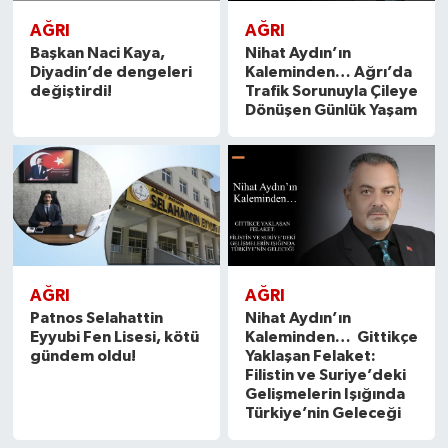
AĞRI
AĞRI
Başkan Naci Kaya,
Nihat Aydın’ın
Diyadin’de dengeleri
Kaleminden… Ağrı’da
değiştirdi!
Trafik Sorunuyla Çileye
Dönüşen Günlük Yaşam
AĞRI
AĞRI
Patnos Selahattin
Nihat Aydın’ın
Eyyubi Fen Lisesi, kötü
Kaleminden… Gittikçe
gündem oldu!
Yaklaşan Felaket:
Filistin ve Suriye’deki
Gelişmelerin Işığında
Türkiye’nin Geleceği