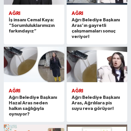
AĞRI
AĞRI
İş insanı Cemal Kaya:
Ağrı Belediye Başkanı
“Sorumluluklarımızın
Aras’ın gayretli
farkındayız”
çalışmamaları sonuç
veriyor!
AĞRI
AĞRI
Ağrı Belediye Başkanı
Ağrı Belediye Başkanı
Hazal Aras neden
Aras, Ağrılılara pis
halkın sağlığıyla
suyu reva görüyor!
oynuyor?