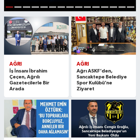
İnegöl
1
2
3
4
5
6
7
8
9
10
11
12
13
14
15
İznik
Magazin
Mudanya
AĞRI
AĞRI
İş İnsanı İbrahim
Ağrı ASKF’den,
Özel Haber
Çeçen, Ağrılı
Sancaktepe Belediye
Gazetecilerle Bir
Spor Kulübü’ne
Arada
Ziyaret
Politika
Sağlık
Son Dakika
Spor