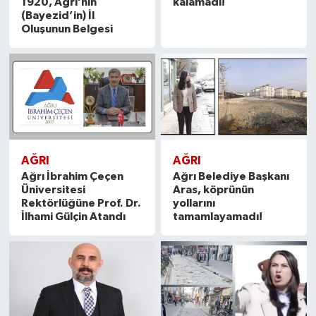
1920, Ağrı’nın
kalamadı!
(Bayezid’in) İl
Oluşunun Belgesi
AĞRI
AĞRI
Ağrı İbrahim Çeçen
Ağrı Belediye Başkanı
Üniversitesi
Aras, köprünün
Rektörlüğüne Prof. Dr.
yollarını
İlhami Gülçin Atandı
tamamlayamadı!