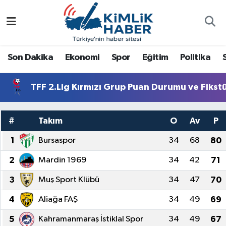
Ağrı
Nöbetçi Eczaneler
Son Dakika
Ekonomi
Spor
Eğitim
Politika
Ankara
Hava Durumu
TFF 2.Lig Kırmızı Grup Puan Durumu ve Fikst
Antalya
Namaz Vakitleri
Dünya
Trafik Durumu
#
Takım
O
Av
P
1
Bursaspor
34
68
80
Eğitim
Süper Lig Puan Durumu ve Fikstür
2
Mardin 1969
34
42
71
Ekonomi
Tüm Manşetler
3
Muş Sport Klübü
34
47
70
Gemlik
Son Dakika Haberleri
4
Aliağa FAŞ
34
49
69
Güncel
Haber Arşivi
5
Kahramanmaraş İstiklal Spor
34
49
67