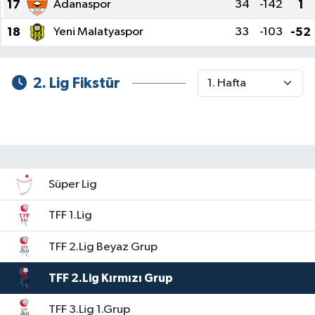
17
Adanaspor
34
-142
1
18
Yeni Malatyaspor
33
-103
-52
Teknoloji
2. Lig Fikstür
Süper Lig
TFF 1.Lig
TFF 2.Lig Beyaz Grup
TFF 2.Lig Kırmızı Grup
TFF 3.Lig 1.Grup