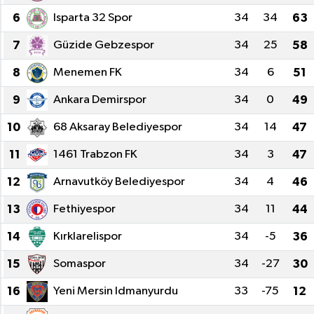
6
Isparta 32 Spor
34
34
63
İnegöl
7
Güzide Gebzespor
34
25
58
İznik
8
Menemen FK
34
6
51
Magazin
9
Ankara Demirspor
34
0
49
10
68 Aksaray Belediyespor
34
14
47
Mudanya
11
1461 Trabzon FK
34
3
47
Özel Haber
12
Arnavutköy Belediyespor
34
4
46
Politika
13
Fethiyespor
34
11
44
14
Kırklarelispor
34
-5
36
Sağlık
15
Somaspor
34
-27
30
Son Dakika
16
Yeni Mersin Idmanyurdu
33
-75
12
Spor