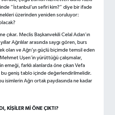
nde “İstanbul’un sefiri kim?” diye bir ifade
nekleri üzerinden yeniden soruluyor:
 olacak?
e çıkar. Meclis Başkanvekili Celal Adan’ın
ıllar Ağrılılar arasında saygı gören, burs
stek olan ve Ağrı’yı güçlü biçimde temsil eden
a Mehmet Uşen’in yürüttüğü çalışmalar,
 emeği, farklı alanlarda öne çıkan Vefa
 bu geniş tablo içinde değerlendirilmelidir.
bu isimlerin Ağrı ortak paydasında ne kadar
I, KİŞİLER Mİ ÖNE ÇIKTI?