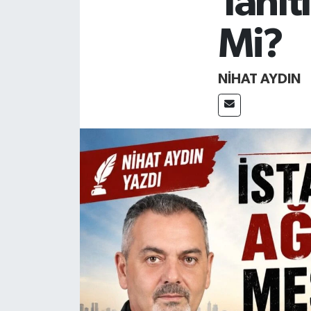
Tanıt
İnegöl
Mi?
İznik
NIHAT AYDIN
Magazin
Mudanya
Özel Haber
Politika
Sağlık
Son Dakika
Spor