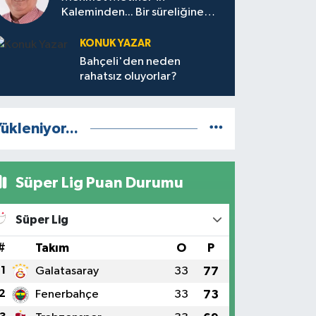
Kaleminden... Bir süreliğine
mola…
KONUK YAZAR
Bahçeli'den neden
rahatsız oluyorlar?
ükleniyor...
Süper Lig Puan Durumu
Süper Lig
#
Takım
O
P
1
Galatasaray
33
77
2
Fenerbahçe
33
73