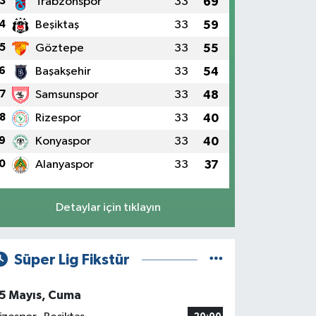
3
Trabzonspor
33
69
4
Beşiktaş
33
59
5
Göztepe
33
55
6
Başakşehir
33
54
7
Samsunspor
33
48
8
Rizespor
33
40
9
Konyaspor
33
40
0
Alanyaspor
33
37
Detaylar için tıklayın
Süper Lig Fikstür
5 Mayıs, Cuma