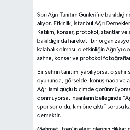
Son Ağrı Tanıtım Günleri’ne bakıldığı
alıyor. Etkinlik, İstanbul Ağrı Dernekl
Katılım, konser, protokol, stantlar v
bakıldığında hareketli bir organizasyon
kalabalık olması, o etkinliğin Ağrı’yı 
sahne, konser ve protokol fotoğraflar
Bir şehrin tanıtımı yapılıyorsa, o şeh
oyununda, görselde, konuşmada ve at
Ağrı ismi güçlü biçimde görünmüyorsa
dönmüyorsa, insanların belleğinde “Ağr
sponsor oldu, kim öne çıktı” sorusu ka
demektir.
Mehmet Uşen’in eleştirilerinin dikkat ç