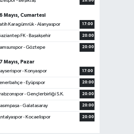
izespor - Beşiktaş
20:00
6 Mayıs, Cumartesi
atih Karagümrük - Alanyaspor
17:00
aziantep FK - Başakşehir
20:00
amsunspor - Göztepe
20:00
7 Mayıs, Pazar
ayserispor - Konyaspor
17:00
enerbahçe - Eyüpspor
20:00
rabzonspor - Gençlerbirliği S.K.
20:00
asımpaşa - Galatasaray
20:00
ntalyaspor - Kocaelispor
20:00