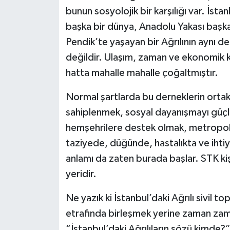
bunun sosyolojik bir karşılığı var. İsta
başka bir dünya, Anadolu Yakası başka 
Pendik’te yaşayan bir Ağrılının aynı d
değildir. Ulaşım, zaman ve ekonomik ko
hatta mahalle mahalle çoğaltmıştır.
Normal şartlarda bu derneklerin ortak d
sahiplenmek, sosyal dayanışmayı güçl
hemşehrilere destek olmak, metropol
taziyede, düğünde, hastalıkta ve ihti
anlamı da zaten burada başlar. STK kişi
yeridir.
Ne yazık ki İstanbul’daki Ağrılı sivil t
etrafında birleşmek yerine zaman zam
“İstanbul’daki Ağrılıların sözü kimde