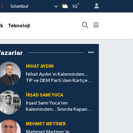
°
İstanbul
02
10
19
ık
Teknoloji
18
19
%0
Yazarlar
82
NIHAT AYDIN
Nihat Aydın’ın Kaleminden...
TİP ve DEM Parti’den Kürtçeye
Dair Siyasetin Samimiyet Sınavı
İRŞAD SAMI YUCA
İrşad Sami Yuca’nın
Kaleminden... Sınırda Kapanan
Bereket: Ağrı’nın
Geliş(me)mişliği Üzerine
MEHMET METINER
Mehmet Metiner’in