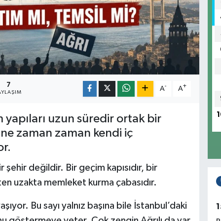
7
-
+
A
A
AYLAŞIM
1
m yapıları uzun süredir ortak bir
rine zaman zaman kendi iç
r.
r şehir değildir. Bir geçim kapısıdır, bir
ten uzakta memleket kurma çabasıdır.
aşıyor. Bu sayı yalnız başına bile İstanbul’daki
1
unu göstermeye yeter. Çok zengin Ağrılı da var,