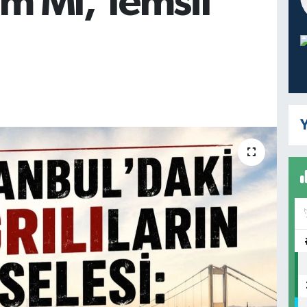
ım Mı, Temsil
Y