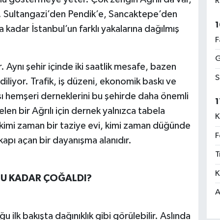
R
a. Sultangazi’den Pendik’e, Sancaktepe’den
1
 kadar İstanbul’un farklı yakalarına dağılmış
F
G
. Aynı şehir içinde iki saatlik mesafe, bazen
S
diliyor. Trafik, iş düzeni, ekonomik baskı ve
ısı hemşeri derneklerini bu şehirde daha önemli
1
len bir Ağrılı için dernek yalnızca tabela
K
, kimi zaman bir taziye evi, kimi zaman düğünde
F
apı açan bir dayanışma alanıdır.
T
K
BU KADAR ÇOĞALDI?
A
u ilk bakışta dağınıklık gibi görülebilir. Aslında