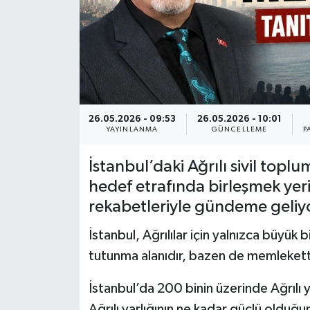
Teknoloji
26.05.2026 - 09:53
26.05.2026 - 10:01
YAYINLANMA
GÜNCELLEME
P
İstanbul’daki Ağrılı sivil toplu
hedef etrafında birleşmek ye
rekabetleriyle gündeme geliyo
İstanbul, Ağrılılar için yalnızca büyük bi
tutunma alanıdır, bazen de memleket
İstanbul’da 200 binin üzerinde Ağrılı y
Ağrılı varlığının ne kadar güçlü olduğ