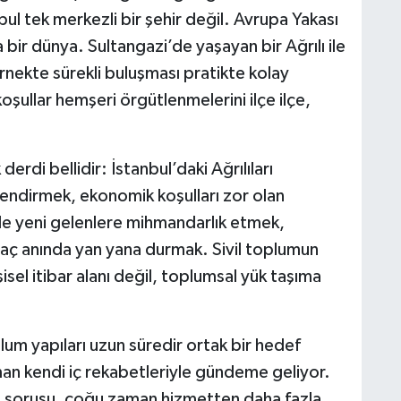
nbul tek merkezli bir şehir değil. Avrupa Yakası
bir dünya. Sultangazi’de yaşayan bir Ağrılı ile
ernekte sürekli buluşması pratikte kolay
şullar hemşeri örgütlenmelerini ilçe ilçe,
erdi bellidir: İstanbul’daki Ağrılıları
endirmek, ekonomik koşulları zor olan
e yeni gelenlere mihmandarlık etmek,
yaç anında yan yana durmak. Sivil toplumun
sel itibar alanı değil, toplumsal yük taşıma
oplum yapıları uzun süredir ortak bir hedef
an kendi iç rekabetleriyle gündeme geliyor.
?” sorusu, çoğu zaman hizmetten daha fazla