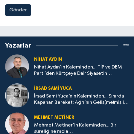
Gönder
Yazarlar
NIHAT AYDIN
Nihat Aydın’ın Kaleminden... TİP ve DEM
Parti’den Kürtçeye Dair Siyasetin
Samimiyet Sınavı
İRŞAD SAMI YUCA
İrşad Sami Yuca’nın Kaleminden... Sınırda
Kapanan Bereket: Ağrı’nın Geliş(me)mişliği
Üzerine
MEHMET METINER
Mehmet Metiner’in Kaleminden... Bir
süreliğine mola…