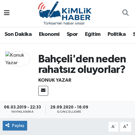
Ağrı
Nöbetçi Eczaneler
Son Dakika
Ekonomi
Spor
Eğitim
Politika
Ankara
Hava Durumu
Antalya
Namaz Vakitleri
Bahçeli'den neden
rahatsız oluyorlar?
Dünya
Trafik Durumu
KONUK YAZAR
Eğitim
Süper Lig Puan Durumu ve Fikstür
Ekonomi
Tüm Manşetler
06.03.2019 - 22:33
29.09.2020 - 16:09
YAYINLANMA
GÜNCELLEME
Gemlik
Son Dakika Haberleri
Paylaş
-
+
A
A
Güncel
Haber Arşivi