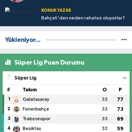
KONUK YAZAR
Bahçeli'den neden rahatsız oluyorlar?
Yükleniyor...
Süper Lig Puan Durumu
Süper Lig
#
Takım
O
P
1
Galatasaray
33
77
2
Fenerbahçe
33
73
3
Trabzonspor
33
69
4
Beşiktaş
33
59