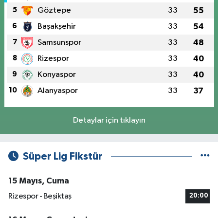
5
Göztepe
33
55
6
Başakşehir
33
54
7
Samsunspor
33
48
8
Rizespor
33
40
9
Konyaspor
33
40
10
Alanyaspor
33
37
Detaylar için tıklayın
Süper Lig Fikstür
15 Mayıs, Cuma
Rizespor - Beşiktaş
20:00