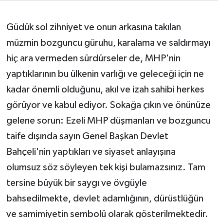
İnegöl
Güdük sol zihniyet ve onun arkasına takılan
İznik
müzmin bozguncu güruhu, karalama ve saldırmayı
hiç ara vermeden sürdürseler de, MHP'nin
Magazin
yaptıklarının bu ülkenin varlığı ve geleceği için ne
kadar önemli olduğunu, akıl ve izah sahibi herkes
Mudanya
görüyor ve kabul ediyor. Sokağa çıkın ve önünüze
Özel Haber
gelene sorun: Ezeli MHP düşmanları ve bozguncu
taife dışında sayın Genel Başkan Devlet
Politika
Bahçeli'nin yaptıkları ve siyaset anlayışına
Sağlık
olumsuz söz söyleyen tek kişi bulamazsınız. Tam
tersine büyük bir saygı ve övgüyle
Son Dakika
bahsedilmekte, devlet adamlığının, dürüstlüğün
ve samimiyetin sembolü olarak gösterilmektedir.
Spor