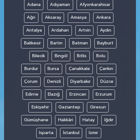
Adana
Adıyaman
Afyonkarahisar
Teknoloji
Ağrı
Aksaray
Amasya
Ankara
Antalya
Ardahan
Artvin
Aydın
Balıkesir
Bartın
Batman
Bayburt
Bilecik
Bingöl
Bitlis
Bolu
Burdur
Bursa
Çanakkale
Çankırı
Çorum
Denizli
Diyarbakır
Düzce
Edirne
Elazığ
Erzincan
Erzurum
Eskişehir
Gaziantep
Giresun
Gümüşhane
Hakkâri
Hatay
Iğdır
Isparta
İstanbul
İzmir