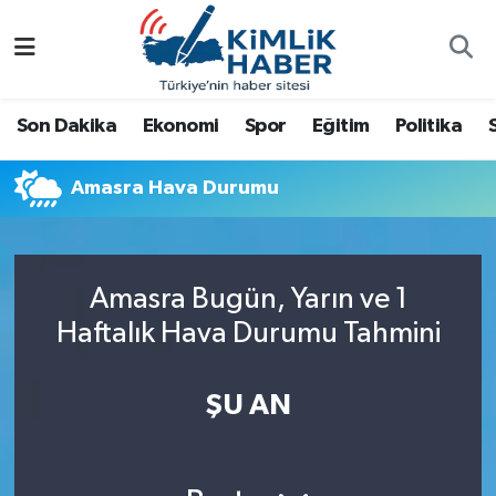
Ağrı
Nöbetçi Eczaneler
Son Dakika
Ekonomi
Spor
Eğitim
Politika
Ankara
Hava Durumu
Amasra Hava Durumu
Antalya
Namaz Vakitleri
Dünya
Trafik Durumu
Amasra Bugün, Yarın ve 1
Eğitim
Süper Lig Puan Durumu ve Fikstür
Haftalık Hava Durumu Tahmini
Ekonomi
Tüm Manşetler
ŞU AN
Gemlik
Son Dakika Haberleri
Güncel
Haber Arşivi