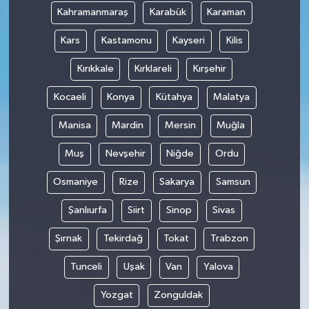
Kahramanmaraş
Karabük
Karaman
Kars
Kastamonu
Kayseri
Kilis
Kırıkkale
Kırklareli
Kırşehir
Kocaeli
Konya
Kütahya
Malatya
Manisa
Mardin
Mersin
Muğla
Muş
Nevşehir
Niğde
Ordu
Osmaniye
Rize
Sakarya
Samsun
Şanlıurfa
Siirt
Sinop
Sivas
Şırnak
Tekirdağ
Tokat
Trabzon
Tunceli
Uşak
Van
Yalova
Yozgat
Zonguldak