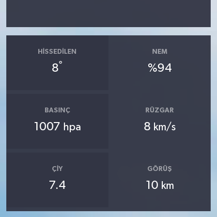
HISSEDILEN
NEM
°
8
%94
BASINÇ
RÜZGAR
1007
8
hpa
km/s
ÇIY
GÖRÜŞ
7.4
10
km