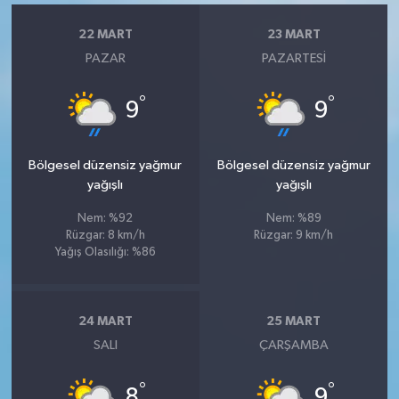
22 MART
23 MART
PAZAR
PAZARTESI
°
°
9
9
Bölgesel düzensiz yağmur
Bölgesel düzensiz yağmur
yağışlı
yağışlı
Nem: %92
Nem: %89
Rüzgar: 8 km/h
Rüzgar: 9 km/h
Yağış Olasılığı: %86
24 MART
25 MART
SALI
ÇARŞAMBA
°
°
8
9