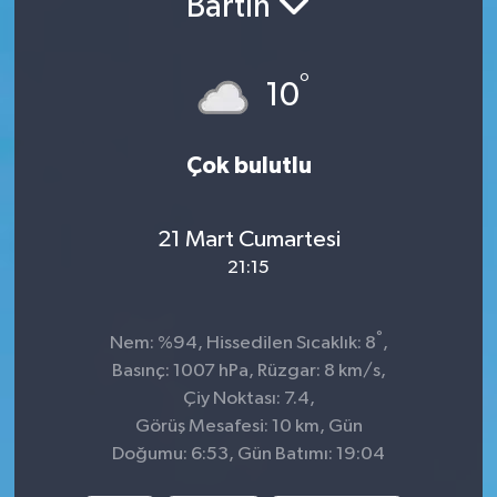
Bartın
İnegöl
°
10
İznik
Magazin
Çok bulutlu
Mudanya
21 Mart Cumartesi
Özel Haber
21:15
Politika
°
Nem: %94, Hissedilen Sıcaklık: 8
,
Basınç: 1007 hPa, Rüzgar: 8 km/s,
Sağlık
Çiy Noktası: 7.4,
Görüş Mesafesi: 10 km, Gün
Son Dakika
Doğumu: 6:53, Gün Batımı: 19:04
Spor