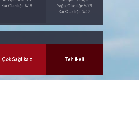
Rüzgar: 4 km/h
Rüzgar: 9 km/h
Kar Olasılığı: %18
Yağış Olasılığı: %79
Kar Olasılığı: %47
Çok Sağlıksız
Tehlikeli