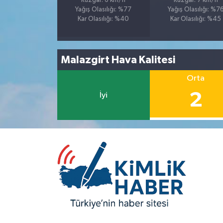
Rüzgar: 6 km/h
Rüzgar: 7 km/h
Yağış Olasılığı: %77
Yağış Olasılığı: %7
Kar Olasılığı: %40
Kar Olasılığı: %45
Malazgirt Hava Kalitesi
Orta
2
İyi