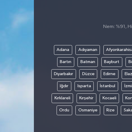
İnegöl
İznik
Nem: %91, His
Magazin
Adana
Adıyaman
Afyonkarahis
Mudanya
Bartın
Batman
Bayburt
Bi
Özel Haber
Diyarbakır
Düzce
Edirne
Elaz
Politika
Iğdır
Isparta
İstanbul
İzmi
Kırklareli
Kırşehir
Kocaeli
Ko
Sağlık
Ordu
Osmaniye
Rize
Sak
Son Dakika
Spor