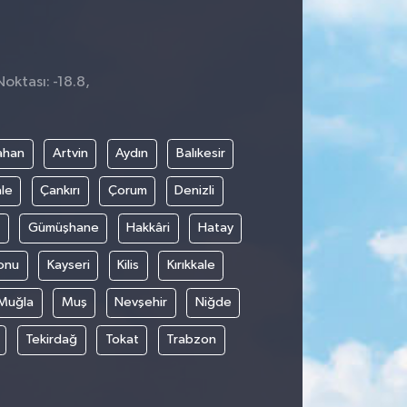
oktası: -18.8,
4
ahan
Artvin
Aydın
Balıkesir
le
Çankırı
Çorum
Denizli
Gümüşhane
Hakkâri
Hatay
onu
Kayseri
Kilis
Kırıkkale
Muğla
Muş
Nevşehir
Niğde
Tekirdağ
Tokat
Trabzon