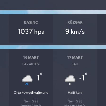
BASINÇ
RÜZGAR
1037
9
hpa
km/s
16 MART
17 MART
PAZARTESI
SALI
°
°
1
-1
Orta kuvvetli yağmurlu
Hafif karlı
Nem: %99
Nem: %98