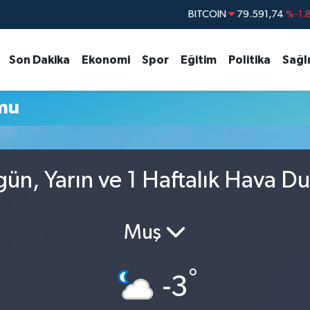
BITCOIN
79.591,74
%-1.
DOLAR
45,43620
%0.
Son Dakika
Ekonomi
Spor
Eğitim
Politika
Sağl
EURO
53,38690
%0.
STERLİN
61,60380
%0.
mu
G.ALTIN
6862,09000
%0.
BİST100
14.598,00
gün, Yarın ve 1 Haftalık Hava D
Muş
°
-3