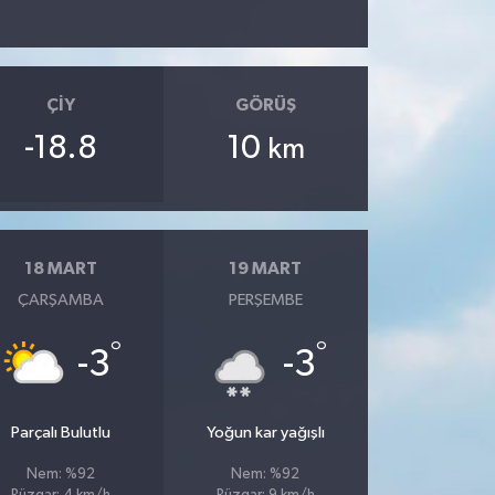
ÇIY
GÖRÜŞ
-18.8
10
km
18 MART
19 MART
ÇARŞAMBA
PERŞEMBE
°
°
-3
-3
Parçalı Bulutlu
Yoğun kar yağışlı
Nem: %92
Nem: %92