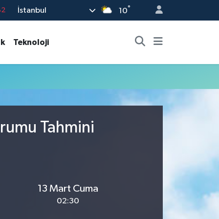
°
İstanbul
82
10
02
ık
Teknoloji
19
18
19
%0
urumu Tahmini
13 Mart Cuma
02:30