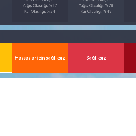
Rüzgar: 9 km/h
Rüzgar: 3 km/h
6
Yağış Olasılığı: %87
Yağış Olasılığı: %78
Kar Olasılığı: %34
Kar Olasılığı: %48
Hassaslar için sağlıksız
Sağlıksız