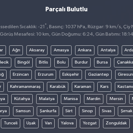
Parçalı Bulutlu
°
sedilen Sıcaklık: -21
, Basınç: 1037 hPa, Rüzgar: 9 km/s, Çiy N
Görüş Mesafesi: 10 km, Gün Doğumu: 6:24, Gün Batımı: 18:1
ar
Ağrı
Aksaray
Amasya
Ankara
Antalya
Ard
lecik
Bingöl
Bitlis
Bolu
Burdur
Bursa
Çanakka
ığ
Erzincan
Erzurum
Eskişehir
Gaziantep
Giresun
r
Kahramanmaraş
Karabük
Karaman
Kars
Kastam
nya
Kütahya
Malatya
Manisa
Mardin
Mersin
arya
Samsun
Şanlıurfa
Siirt
Sinop
Sivas
Şırnak
Tunceli
Uşak
Van
Yalova
Yozgat
Zonguldak