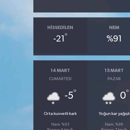
Teknoloji
HISSEDILEN
NEM
°
-21
%91
14 MART
15 MART
CUMARTESI
PAZAR
°
°
-5
0
Orta kuvvetli karlı
Yoğun kar yağışlı
Nem: %93
Nem: %99