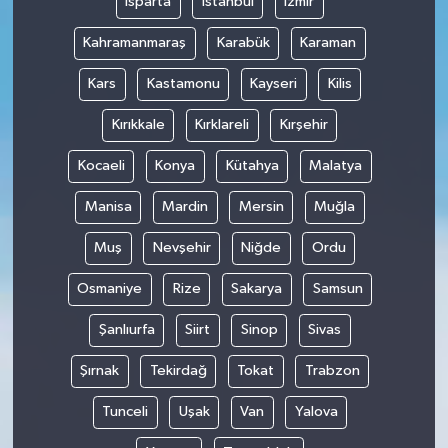
Isparta
İstanbul
İzmir
Kahramanmaraş
Karabük
Karaman
Kars
Kastamonu
Kayseri
Kilis
Kırıkkale
Kırklareli
Kırşehir
Kocaeli
Konya
Kütahya
Malatya
Manisa
Mardin
Mersin
Muğla
Muş
Nevşehir
Niğde
Ordu
Osmaniye
Rize
Sakarya
Samsun
Şanlıurfa
Siirt
Sinop
Sivas
Şırnak
Tekirdağ
Tokat
Trabzon
Tunceli
Uşak
Van
Yalova