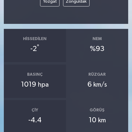
Yozgat
Zonguldak
HISSEDILEN
NEM
°
-2
%93
BASINÇ
RÜZGAR
1019
6
hpa
km/s
ÇIY
GÖRÜŞ
-4.4
10
km