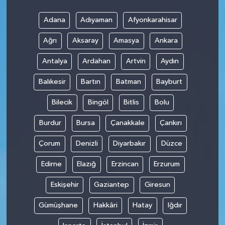
Adana
Adıyaman
Afyonkarahisar
Teknoloji
Ağrı
Aksaray
Amasya
Ankara
Antalya
Ardahan
Artvin
Aydın
Balıkesir
Bartın
Batman
Bayburt
Bilecik
Bingöl
Bitlis
Bolu
Burdur
Bursa
Çanakkale
Çankırı
Çorum
Denizli
Diyarbakır
Düzce
Edirne
Elazığ
Erzincan
Erzurum
Eskişehir
Gaziantep
Giresun
Gümüşhane
Hakkâri
Hatay
Iğdır