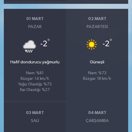
01 MART
02 MART
PAZAR
PAZARTESI
°
°
-2
-2
Hafif dondurucu yağmurlu
Güneşli
Nem: %81
Nem: %73
Rüzgar: 14 km/h
Rüzgar: 18 km/h
Yağış Olasılığı: %73
Kar Olasılığı: %27
03 MART
04 MART
SALI
ÇARŞAMBA