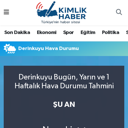
Ağrı
Nöbetçi Eczaneler
Son Dakika
Ekonomi
Spor
Eğitim
Politika
Ankara
Hava Durumu
Derinkuyu Hava Durumu
Antalya
Namaz Vakitleri
Dünya
Trafik Durumu
Derinkuyu Bugün, Yarın ve 1
Eğitim
Süper Lig Puan Durumu ve Fikstür
Haftalık Hava Durumu Tahmini
Ekonomi
Tüm Manşetler
ŞU AN
Gemlik
Son Dakika Haberleri
Güncel
Haber Arşivi