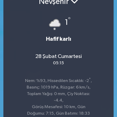
Nevşehir
İnegöl
°
1
İznik
Magazin
Hafif karlı
Mudanya
28 Şubat Cumartesi
Özel Haber
05:15
Politika
°
Nem: %93, Hissedilen Sıcaklık: -2
,
Basınç: 1019 hPa, Rüzgar: 6 km/s,
Sağlık
Toplam Yağış: 0 mm, Çiy Noktası:
-4.4,
Son Dakika
Görüş Mesafesi: 10 km, Gün
Doğumu: 7:15, Gün Batımı: 18:33
Spor