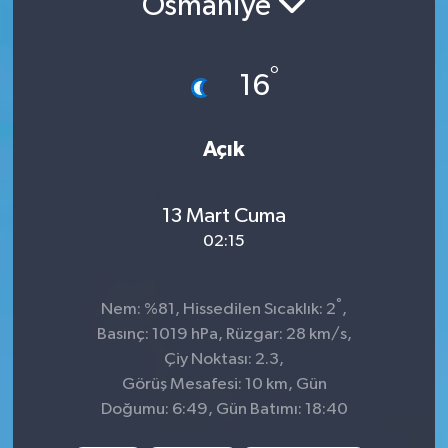
Osmaniye
İnegöl
°
16
İznik
Magazin
Açık
Mudanya
13 Mart Cuma
Özel Haber
02:15
Politika
°
Nem: %81, Hissedilen Sıcaklık: 2
,
Basınç: 1019 hPa, Rüzgar: 28 km/s,
Sağlık
Çiy Noktası: 2.3,
Görüş Mesafesi: 10 km, Gün
Son Dakika
Doğumu: 6:49, Gün Batımı: 18:40
Spor