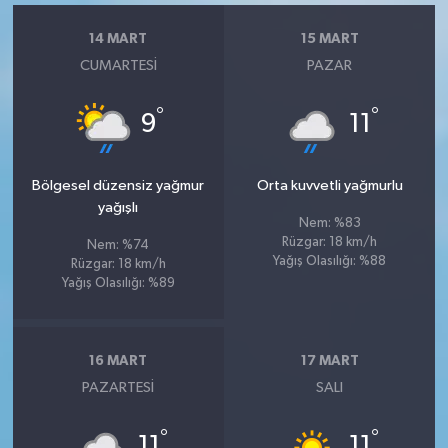
14 MART
15 MART
CUMARTESI
PAZAR
°
°
9
11
Bölgesel düzensiz yağmur
Orta kuvvetli yağmurlu
yağışlı
Nem: %83
Rüzgar: 18 km/h
Nem: %74
Yağış Olasılığı: %88
Rüzgar: 18 km/h
Yağış Olasılığı: %89
16 MART
17 MART
PAZARTESI
SALI
°
°
11
11