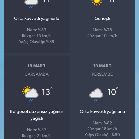
Orta kuvvetli yağmurlu
Güneşli
Nem: %83
Nem: %78
Rüzgar: 16 km/h
Rüzgar: 10 km/h
Yağış Olasılığı: %89
18 MART
19 MART
ÇARŞAMBA
PERŞEMBE
°
°
13
10
Bölgesel düzensiz yağmur
Orta kuvvetli yağmurlu
yağışlı
Nem: %82
Rüzgar: 18 km/h
Nem: %57
Yağış Olasılığı: %80
Rüzgar: 21 km/h