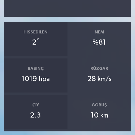
HISSEDILEN
NEM
°
2
%81
BASINÇ
RÜZGAR
1019
28
hpa
km/s
ÇIY
GÖRÜŞ
2.3
10
km