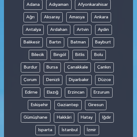
Adana
Adıyaman
Afyonkarahisar
Teknoloji
Ağrı
Aksaray
Amasya
Ankara
Antalya
Ardahan
Artvin
Aydın
Balıkesir
Bartın
Batman
Bayburt
Bilecik
Bingöl
Bitlis
Bolu
Burdur
Bursa
Çanakkale
Çankırı
Çorum
Denizli
Diyarbakır
Düzce
Edirne
Elazığ
Erzincan
Erzurum
Eskişehir
Gaziantep
Giresun
Gümüşhane
Hakkâri
Hatay
Iğdır
Isparta
İstanbul
İzmir