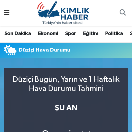
Ağrı
Nöbetçi Eczaneler
Son Dakika
Ekonomi
Spor
Eğitim
Politika
Ankara
Hava Durumu
Düziçi Hava Durumu
Antalya
Namaz Vakitleri
Dünya
Trafik Durumu
Düziçi Bugün, Yarın ve 1 Haftalık
Eğitim
Süper Lig Puan Durumu ve Fikstür
Hava Durumu Tahmini
Ekonomi
Tüm Manşetler
ŞU AN
Gemlik
Son Dakika Haberleri
Güncel
Haber Arşivi