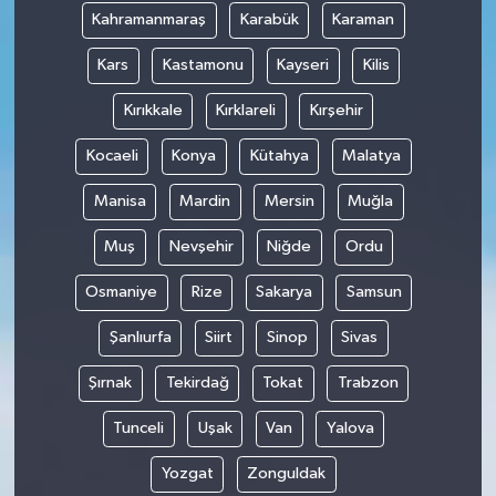
Kahramanmaraş
Karabük
Karaman
Kars
Kastamonu
Kayseri
Kilis
Kırıkkale
Kırklareli
Kırşehir
Kocaeli
Konya
Kütahya
Malatya
Manisa
Mardin
Mersin
Muğla
Muş
Nevşehir
Niğde
Ordu
Osmaniye
Rize
Sakarya
Samsun
Şanlıurfa
Siirt
Sinop
Sivas
Şırnak
Tekirdağ
Tokat
Trabzon
Tunceli
Uşak
Van
Yalova
Yozgat
Zonguldak