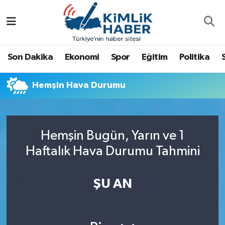
Ağrı
Nöbetçi Eczaneler
Son Dakika
Ekonomi
Spor
Eğitim
Politika
Ankara
Hava Durumu
Hemşin Hava Durumu
Antalya
Namaz Vakitleri
Dünya
Trafik Durumu
Hemşin Bugün, Yarın ve 1
Eğitim
Süper Lig Puan Durumu ve Fikstür
Haftalık Hava Durumu Tahmini
Ekonomi
Tüm Manşetler
ŞU AN
Gemlik
Son Dakika Haberleri
Güncel
Haber Arşivi