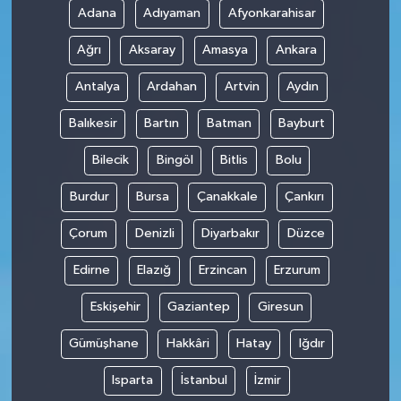
Adana
Adıyaman
Afyonkarahisar
Teknoloji
Ağrı
Aksaray
Amasya
Ankara
Antalya
Ardahan
Artvin
Aydın
Balıkesir
Bartın
Batman
Bayburt
Bilecik
Bingöl
Bitlis
Bolu
Burdur
Bursa
Çanakkale
Çankırı
Çorum
Denizli
Diyarbakır
Düzce
Edirne
Elazığ
Erzincan
Erzurum
Eskişehir
Gaziantep
Giresun
Gümüşhane
Hakkâri
Hatay
Iğdır
Isparta
İstanbul
İzmir