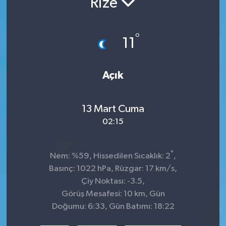
Rize
İnegöl
°
11
İznik
Magazin
Açık
Mudanya
13 Mart Cuma
Özel Haber
02:15
Politika
°
Nem: %59, Hissedilen Sıcaklık: 2
,
Basınç: 1022 hPa, Rüzgar: 17 km/s,
Sağlık
Çiy Noktası: -3.5,
Görüş Mesafesi: 10 km, Gün
Son Dakika
Doğumu: 6:33, Gün Batımı: 18:22
Spor