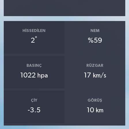
HISSEDILEN
NEM
°
2
%59
BASINÇ
RÜZGAR
1022
17
hpa
km/s
ÇIY
GÖRÜŞ
-3.5
10
km