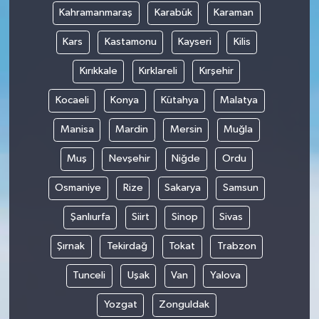
Kahramanmaraş
Karabük
Karaman
Kars
Kastamonu
Kayseri
Kilis
Kırıkkale
Kırklareli
Kırşehir
Kocaeli
Konya
Kütahya
Malatya
Manisa
Mardin
Mersin
Muğla
Muş
Nevşehir
Niğde
Ordu
Osmaniye
Rize
Sakarya
Samsun
Şanlıurfa
Siirt
Sinop
Sivas
Şırnak
Tekirdağ
Tokat
Trabzon
Tunceli
Uşak
Van
Yalova
Yozgat
Zonguldak