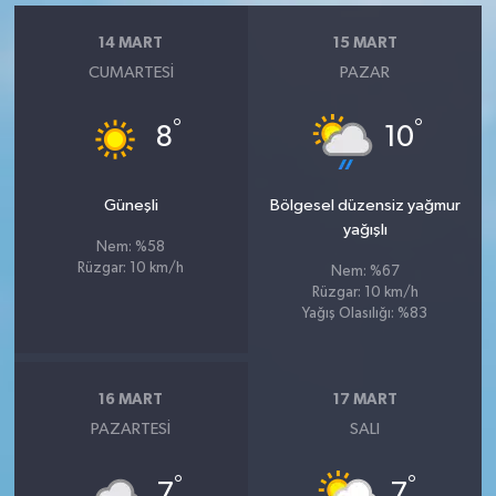
14 MART
15 MART
CUMARTESI
PAZAR
°
°
8
10
Güneşli
Bölgesel düzensiz yağmur
yağışlı
Nem: %58
Rüzgar: 10 km/h
Nem: %67
Rüzgar: 10 km/h
Yağış Olasılığı: %83
16 MART
17 MART
PAZARTESI
SALI
°
°
7
7