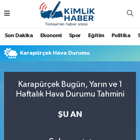
Ağrı
Nöbetçi Eczaneler
Son Dakika
Ekonomi
Spor
Eğitim
Politika
Ankara
Hava Durumu
Karapürçek Hava Durumu
Antalya
Namaz Vakitleri
Dünya
Trafik Durumu
Karapürçek Bugün, Yarın ve 1
Eğitim
Süper Lig Puan Durumu ve Fikstür
Haftalık Hava Durumu Tahmini
Ekonomi
Tüm Manşetler
ŞU AN
Gemlik
Son Dakika Haberleri
Güncel
Haber Arşivi