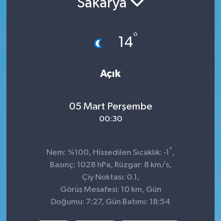
Sakarya
İnegöl
°
14
İznik
Magazin
Açık
Mudanya
05 Mart Perşembe
Özel Haber
00:30
Politika
°
Nem: %100, Hissedilen Sıcaklık: -1
,
Basınç: 1028 hPa, Rüzgar: 8 km/s,
Sağlık
Çiy Noktası: 0.1,
Görüş Mesafesi: 10 km, Gün
Son Dakika
Doğumu: 7:27, Gün Batımı: 18:54
Spor