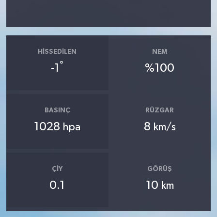
HISSEDILEN
NEM
°
-1
%100
BASINÇ
RÜZGAR
1028
8
hpa
km/s
ÇIY
GÖRÜŞ
0.1
10
km