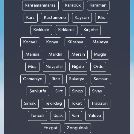
Kahramanmaraş
Karabük
Karaman
Kars
Kastamonu
Kayseri
Kilis
Kırıkkale
Kırklareli
Kırşehir
Kocaeli
Konya
Kütahya
Malatya
Manisa
Mardin
Mersin
Muğla
Muş
Nevşehir
Niğde
Ordu
Osmaniye
Rize
Sakarya
Samsun
Şanlıurfa
Siirt
Sinop
Sivas
Şırnak
Tekirdağ
Tokat
Trabzon
Tunceli
Uşak
Van
Yalova
Yozgat
Zonguldak