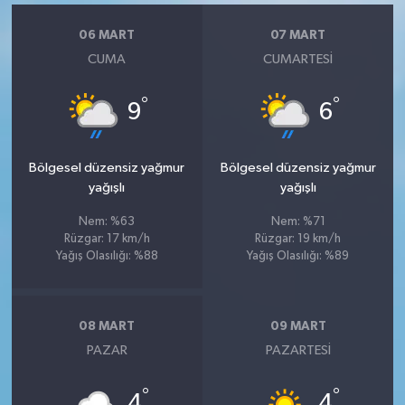
06 MART
07 MART
CUMA
CUMARTESI
°
°
9
6
Bölgesel düzensiz yağmur
Bölgesel düzensiz yağmur
yağışlı
yağışlı
Nem: %63
Nem: %71
Rüzgar: 17 km/h
Rüzgar: 19 km/h
Yağış Olasılığı: %88
Yağış Olasılığı: %89
08 MART
09 MART
PAZAR
PAZARTESI
°
°
4
4