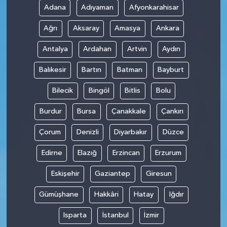
Adana
Adıyaman
Afyonkarahisar
Teknoloji
Ağrı
Aksaray
Amasya
Ankara
Antalya
Ardahan
Artvin
Aydın
Balıkesir
Bartın
Batman
Bayburt
Bilecik
Bingöl
Bitlis
Bolu
Burdur
Bursa
Çanakkale
Çankırı
Çorum
Denizli
Diyarbakır
Düzce
Edirne
Elazığ
Erzincan
Erzurum
Eskişehir
Gaziantep
Giresun
Gümüşhane
Hakkâri
Hatay
Iğdır
Isparta
İstanbul
İzmir