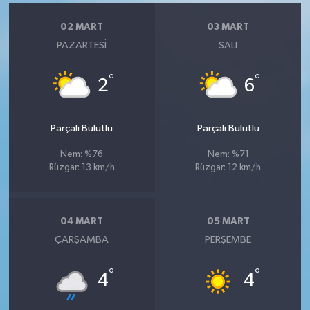
02 MART
03 MART
PAZARTESI
SALI
°
°
2
6
Parçalı Bulutlu
Parçalı Bulutlu
Nem: %76
Nem: %71
Rüzgar: 13 km/h
Rüzgar: 12 km/h
04 MART
05 MART
ÇARŞAMBA
PERŞEMBE
°
°
4
4