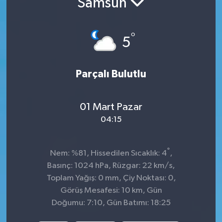
Samsun
İnegöl
°
5
İznik
Magazin
Parçalı Bulutlu
Mudanya
01 Mart Pazar
Özel Haber
04:15
Politika
°
Nem: %81, Hissedilen Sıcaklık: 4
,
Basınç: 1024 hPa, Rüzgar: 22 km/s,
Sağlık
Toplam Yağış: 0 mm, Çiy Noktası: 0,
Görüş Mesafesi: 10 km, Gün
Son Dakika
Doğumu: 7:10, Gün Batımı: 18:25
Spor