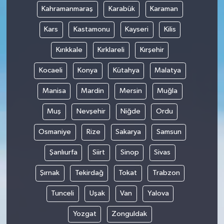
Kahramanmaraş
Karabük
Karaman
Kars
Kastamonu
Kayseri
Kilis
Kırıkkale
Kırklareli
Kırşehir
Kocaeli
Konya
Kütahya
Malatya
Manisa
Mardin
Mersin
Muğla
Muş
Nevşehir
Niğde
Ordu
Osmaniye
Rize
Sakarya
Samsun
Şanlıurfa
Siirt
Sinop
Sivas
Şırnak
Tekirdağ
Tokat
Trabzon
Tunceli
Uşak
Van
Yalova
Yozgat
Zonguldak