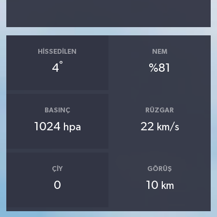
HISSEDILEN
NEM
°
4
%81
BASINÇ
RÜZGAR
1024
22
hpa
km/s
ÇIY
GÖRÜŞ
0
10
km