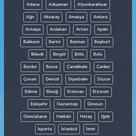
Adana
Adıyaman
Afyonkarahisar
Teknoloji
Ağrı
Aksaray
Amasya
Ankara
Antalya
Ardahan
Artvin
Aydın
Balıkesir
Bartın
Batman
Bayburt
Bilecik
Bingöl
Bitlis
Bolu
Burdur
Bursa
Çanakkale
Çankırı
Çorum
Denizli
Diyarbakır
Düzce
Edirne
Elazığ
Erzincan
Erzurum
Eskişehir
Gaziantep
Giresun
Gümüşhane
Hakkâri
Hatay
Iğdır
Isparta
İstanbul
İzmir