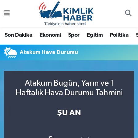
Ağrı
Nöbetçi Eczaneler
Son Dakika
Ekonomi
Spor
Eğitim
Politika
Ankara
Hava Durumu
Atakum Hava Durumu
Antalya
Namaz Vakitleri
Dünya
Trafik Durumu
Atakum Bugün, Yarın ve 1
Eğitim
Süper Lig Puan Durumu ve Fikstür
Haftalık Hava Durumu Tahmini
Ekonomi
Tüm Manşetler
ŞU AN
Gemlik
Son Dakika Haberleri
Güncel
Haber Arşivi