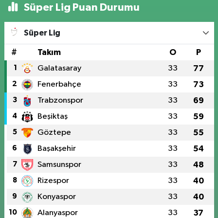
Süper Lig Puan Durumu
Süper Lig
#
Takım
O
P
1
Galatasaray
33
77
2
Fenerbahçe
33
73
3
Trabzonspor
33
69
4
Beşiktaş
33
59
5
Göztepe
33
55
6
Başakşehir
33
54
7
Samsunspor
33
48
8
Rizespor
33
40
9
Konyaspor
33
40
10
Alanyaspor
33
37