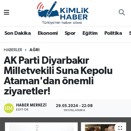
Ağrı
Nöbetçi Eczaneler
Son Dakika
Ekonomi
Spor
Eğitim
Politika
Ankara
Hava Durumu
HABERLER
AĞRI
Antalya
Namaz Vakitleri
AK Parti Diyarbakır
Dünya
Trafik Durumu
Milletvekili Suna Kepolu
Ataman'dan önemli
Eğitim
Süper Lig Puan Durumu ve Fikstür
ziyaretler!
Ekonomi
Tüm Manşetler
HABER MERKEZI
29.05.2024 - 22:08
EDITÖR
YAYINLANMA
Gemlik
Son Dakika Haberleri
Güncel
Haber Arşivi