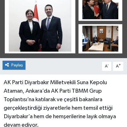
İnegöl
İznik
Magazin
Mudanya
Paylaş
-
+
A
A
Özel Haber
AK Parti Diyarbakır Milletvekili Suna Kepolu
Politika
Ataman, Ankara’da AK Parti TBMM Grup
Sağlık
Toplantısı’na katılarak ve çeşitli bakanlara
gerçekleştirdiği ziyaretlerle hem temsil ettiği
Son Dakika
Diyarbakır’a hem de hemşerilerine layık olmaya
devam ediyor.
Spor