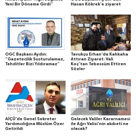
Yeni Bir Döneme Girdi”
Hasan Kökrek’e ziyaret
OGC Başkanı Aydın:
Tavukçu Erhan’da Kahkaha
“Gazetecilik Susturulamaz,
Attıran Ziyaret: Vali
Tehditler Bizi Yıldıramaz”
Koç’tan Tebessüm Ettiren
Sözler
AİÇÜ’de Genel Sekreter
Gelecek Valiler Kararnamesi
Yardımcılığına Müslüm Özer
ile Ağrı Valisi’nin akıbeti ne
Getirildi
olacak?