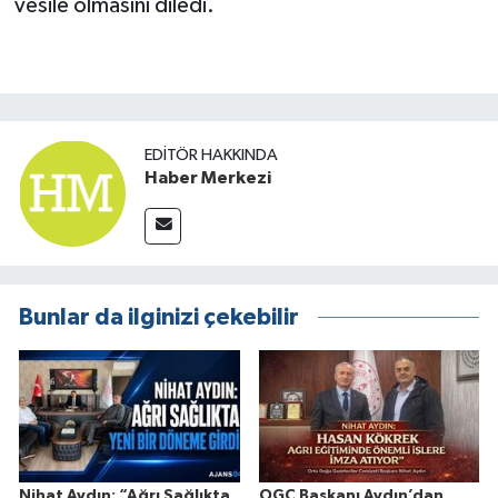
vesile olmasını diledi.
EDITÖR HAKKINDA
Haber Merkezi
Bunlar da ilginizi çekebilir
Nihat Aydın: “Ağrı Sağlıkta
OGC Başkanı Aydın’dan