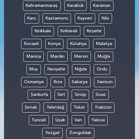
Kahramanmaraş
Karabük
Karaman
Kars
Kastamonu
Kayseri
Kilis
Kırıkkale
Kırklareli
Kırşehir
Kocaeli
Konya
Kütahya
Malatya
Manisa
Mardin
Mersin
Muğla
Muş
Nevşehir
Niğde
Ordu
Osmaniye
Rize
Sakarya
Samsun
Şanlıurfa
Siirt
Sinop
Sivas
Şırnak
Tekirdağ
Tokat
Trabzon
Tunceli
Uşak
Van
Yalova
Yozgat
Zonguldak