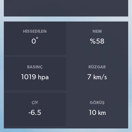
HISSEDILEN
NEM
°
0
%58
BASINÇ
RÜZGAR
1019
7
hpa
km/s
ÇIY
GÖRÜŞ
-6.5
10
km