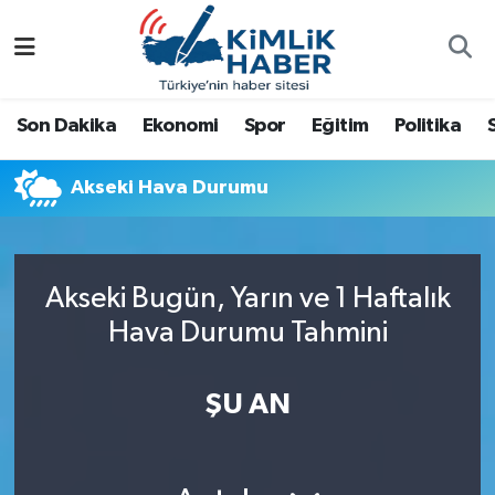
Ağrı
Nöbetçi Eczaneler
Son Dakika
Ekonomi
Spor
Eğitim
Politika
Ankara
Hava Durumu
Akseki Hava Durumu
Antalya
Namaz Vakitleri
Dünya
Trafik Durumu
Akseki Bugün, Yarın ve 1 Haftalık
Eğitim
Süper Lig Puan Durumu ve Fikstür
Hava Durumu Tahmini
Ekonomi
Tüm Manşetler
ŞU AN
Gemlik
Son Dakika Haberleri
Güncel
Haber Arşivi