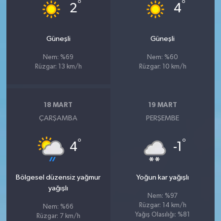
°
°
2
4
Güneşli
Güneşli
Nem: %69
Nem: %60
Rüzgar: 13 km/h
Rüzgar: 10 km/h
18 MART
19 MART
ÇARŞAMBA
PERŞEMBE
°
°
4
-1
Bölgesel düzensiz yağmur
Yoğun kar yağışlı
yağışlı
Nem: %97
Rüzgar: 14 km/h
Nem: %66
Yağış Olasılığı: %81
Rüzgar: 7 km/h