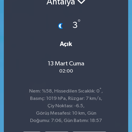
Antalya
İnegöl
°
3
İznik
Magazin
Açık
Mudanya
13 Mart Cuma
Özel Haber
02:00
Politika
°
Nem: %58, Hissedilen Sıcaklık: 0
,
Basınç: 1019 hPa, Rüzgar: 7 km/s,
Sağlık
Çiy Noktası: -6.5,
Görüş Mesafesi: 10 km, Gün
Son Dakika
Doğumu: 7:06, Gün Batımı: 18:57
Spor