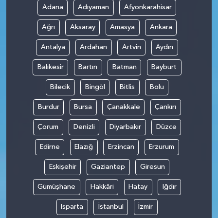
Adana
Adıyaman
Afyonkarahisar
Teknoloji
Ağrı
Aksaray
Amasya
Ankara
Antalya
Ardahan
Artvin
Aydın
Balıkesir
Bartın
Batman
Bayburt
Bilecik
Bingöl
Bitlis
Bolu
Burdur
Bursa
Çanakkale
Çankırı
Çorum
Denizli
Diyarbakır
Düzce
Edirne
Elazığ
Erzincan
Erzurum
Eskişehir
Gaziantep
Giresun
Gümüşhane
Hakkâri
Hatay
Iğdır
Isparta
İstanbul
İzmir