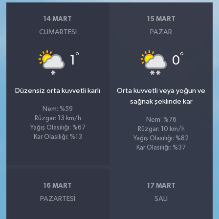
14 MART
15 MART
CUMARTESI
PAZAR
°
°
1
0
Düzensiz orta kuvvetli karlı
Orta kuvvetli veya yoğun ve
sağnak şeklinde kar
Nem: %59
Rüzgar: 13 km/h
Nem: %76
Yağış Olasılığı: %67
Rüzgar: 10 km/h
Kar Olasılığı: %13
Yağış Olasılığı: %82
Kar Olasılığı: %37
16 MART
17 MART
PAZARTESI
SALI