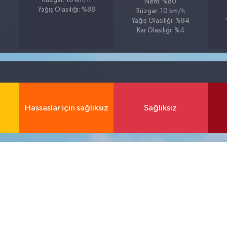
Rüzgar: 10 km/h
Nem: %80
Yağış Olasılığı: %88
Rüzgar: 10 km/h
Yağış Olasılığı: %84
Kar Olasılığı: %4
Hassaslar için sağlıksız
Sağlıksız