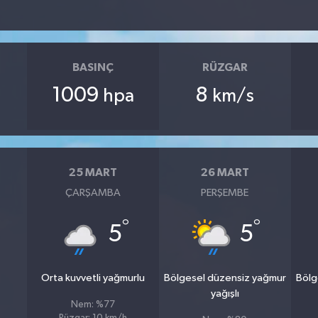
BASINÇ
RÜZGAR
1009
8
hpa
km/s
25 MART
26 MART
ÇARŞAMBA
PERŞEMBE
°
°
5
5
Orta kuvvetli yağmurlu
Bölgesel düzensiz yağmur
Bölg
yağışlı
Nem: %77