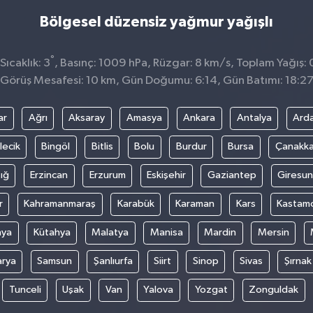
Bölgesel düzensiz yağmur yağışlı
°
ıcaklık: 3
, Basınç: 1009 hPa, Rüzgar: 8 km/s, Toplam Yağış: 
Görüş Mesafesi: 10 km, Gün Doğumu: 6:14, Gün Batımı: 18:2
ar
Ağrı
Aksaray
Amasya
Ankara
Antalya
Ard
lecik
Bingöl
Bitlis
Bolu
Burdur
Bursa
Çanakka
ığ
Erzincan
Erzurum
Eskişehir
Gaziantep
Giresun
r
Kahramanmaraş
Karabük
Karaman
Kars
Kastam
nya
Kütahya
Malatya
Manisa
Mardin
Mersin
arya
Samsun
Şanlıurfa
Siirt
Sinop
Sivas
Şırnak
Tunceli
Uşak
Van
Yalova
Yozgat
Zonguldak