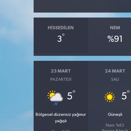
Teknoloji
HISSEDILEN
NEM
°
3
%91
23 MART
24 MART
PAZARTESI
SALI
°
°
5
5
Bölgesel düzensiz yağmur
Güneşli
yağışlı
Nem: %63