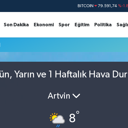
BITCOIN
79.591,74
%-1.
DOLAR
45,43620
%0.
Son Dakika
Ekonomi
Spor
Eğitim
Politika
Sağl
EURO
53,38690
%0.
STERLİN
61,60380
%0.
u
G.ALTIN
6862,09000
%0.
BİST100
14.598,00
ün, Yarın ve 1 Haftalık Hava D
Artvin
°
8