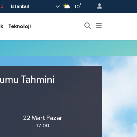
°
İstanbul
82
10
02
ık
Teknoloji
19
18
19
%0
urumu Tahmini
22 Mart Pazar
17:00