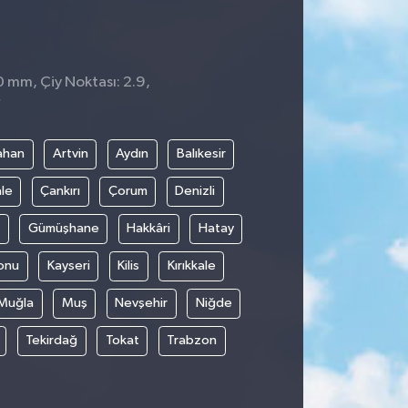
0 mm, Çiy Noktası: 2.9,
7
ahan
Artvin
Aydın
Balıkesir
le
Çankırı
Çorum
Denizli
Gümüşhane
Hakkâri
Hatay
onu
Kayseri
Kilis
Kırıkkale
Muğla
Muş
Nevşehir
Niğde
Tekirdağ
Tokat
Trabzon