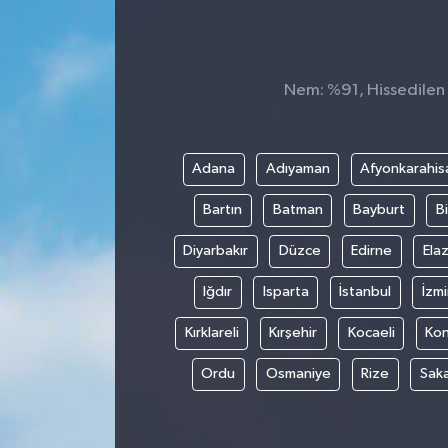
İnegöl
İznik
Nem: %91, Hissedilen S
Magazin
Adana
Adıyaman
Afyonkarahis
Mudanya
Bartın
Batman
Bayburt
Bi
Özel Haber
Diyarbakır
Düzce
Edirne
Elaz
Politika
Iğdır
Isparta
İstanbul
İzmi
Kırklareli
Kırşehir
Kocaeli
Ko
Sağlık
Ordu
Osmaniye
Rize
Sak
Son Dakika
Spor