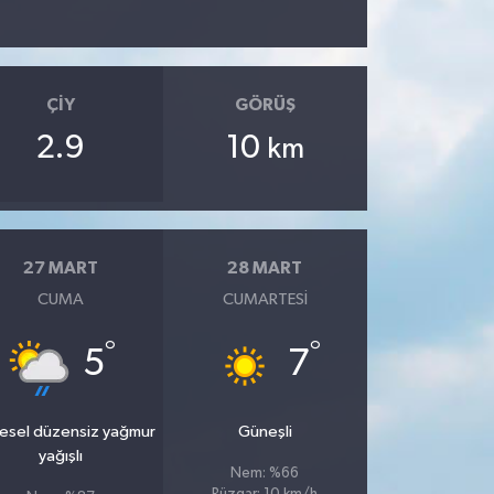
ÇIY
GÖRÜŞ
2.9
10
km
27 MART
28 MART
CUMA
CUMARTESI
°
°
5
7
esel düzensiz yağmur
Güneşli
yağışlı
Nem: %66