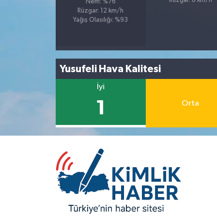
Rüzgar: 8 km/h
Nem: %76
Rüzgar: 12 km/h
Yağış Olasılığı: %93
Yusufeli Hava Kalitesi
İyi
1
Orta