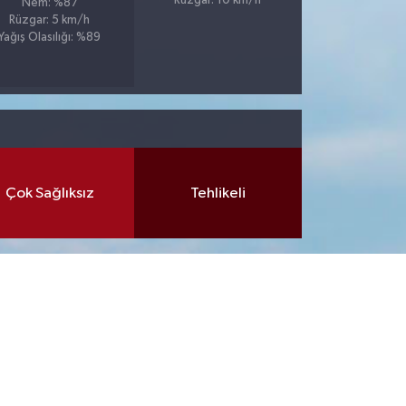
Rüzgar: 10 km/h
Nem: %87
Rüzgar: 5 km/h
Yağış Olasılığı: %89
Çok Sağlıksız
Tehlikeli