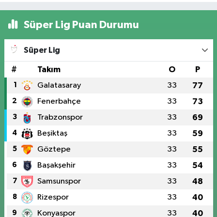
Süper Lig Puan Durumu
Süper Lig
#
Takım
O
P
1
Galatasaray
33
77
2
Fenerbahçe
33
73
3
Trabzonspor
33
69
4
Beşiktaş
33
59
5
Göztepe
33
55
6
Başakşehir
33
54
7
Samsunspor
33
48
8
Rizespor
33
40
9
Konyaspor
33
40