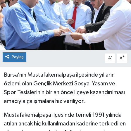
İnegöl
İznik
Magazin
Mudanya
Paylaş
-
+
A
A
Özel Haber
Bursa’nın Mustafakemalpaşa ilçesinde yılların
özlemi olan Gençlik Merkezi Sosyal Yaşam ve
Politika
Spor Tesislerinin bir an önce ilçeye kazandırılması
Sağlık
amacıyla çalışmalara hız veriliyor.
Mustafakemalpaşa ilçesinde temeli 1991 yılında
Son Dakika
atılan ancak hiç kullanılmadan kaderine terk edilen
Spor