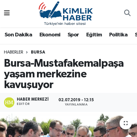
Ağrı
Nöbetçi Eczaneler
Son Dakika
Ekonomi
Spor
Eğitim
Politika
Ankara
Hava Durumu
HABERLER
BURSA
Antalya
Namaz Vakitleri
Bursa-Mustafakemalpaşa
Dünya
Trafik Durumu
yaşam merkezine
kavuşuyor
Eğitim
Süper Lig Puan Durumu ve Fikstür
HABER MERKEZI
02.07.2019 - 12:15
Ekonomi
Tüm Manşetler
EDITÖR
YAYINLANMA
Gemlik
Son Dakika Haberleri
Güncel
Haber Arşivi