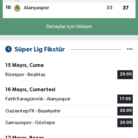
10
Alanyaspor
33
37
Detaylar için tıklayın
Süper Lig Fikstür
15 Mayıs, Cuma
Rizespor - Beşiktaş
20:00
16 Mayıs, Cumartesi
Fatih Karagümrük - Alanyaspor
17:00
Gaziantep FK - Başakşehir
20:00
Samsunspor - Göztepe
20:00
17 Mayıs, Pazar