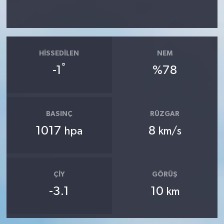
HISSEDILEN
NEM
°
-1
%78
BASINÇ
RÜZGAR
1017
8
hpa
km/s
ÇIY
GÖRÜŞ
-3.1
10
km