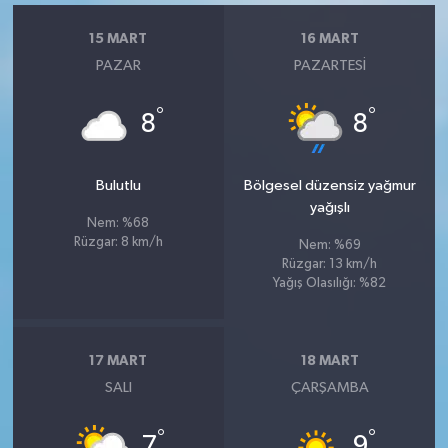
15 MART
16 MART
PAZAR
PAZARTESI
°
°
8
8
Bulutlu
Bölgesel düzensiz yağmur
yağışlı
Nem: %68
Rüzgar: 8 km/h
Nem: %69
Rüzgar: 13 km/h
Yağış Olasılığı: %82
17 MART
18 MART
SALI
ÇARŞAMBA
°
°
7
9