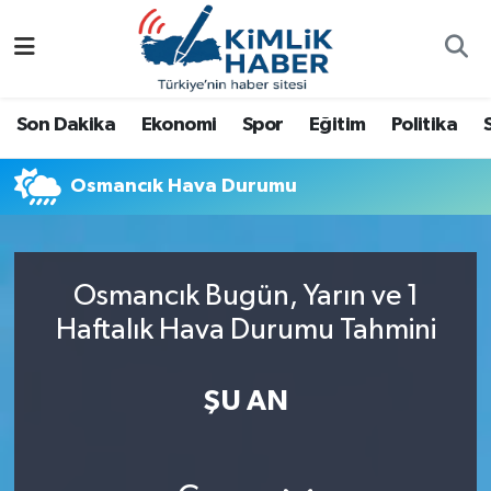
Ağrı
Nöbetçi Eczaneler
Son Dakika
Ekonomi
Spor
Eğitim
Politika
Ankara
Hava Durumu
Osmancık Hava Durumu
Antalya
Namaz Vakitleri
Dünya
Trafik Durumu
Osmancık Bugün, Yarın ve 1
Eğitim
Süper Lig Puan Durumu ve Fikstür
Haftalık Hava Durumu Tahmini
Ekonomi
Tüm Manşetler
ŞU AN
Gemlik
Son Dakika Haberleri
Güncel
Haber Arşivi