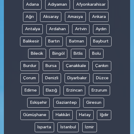
Adana
Adıyaman
Afyonkarahisar
Teknoloji
Ağrı
Aksaray
Amasya
Ankara
Antalya
Ardahan
Artvin
Aydın
Balıkesir
Bartın
Batman
Bayburt
Bilecik
Bingöl
Bitlis
Bolu
Burdur
Bursa
Çanakkale
Çankırı
Çorum
Denizli
Diyarbakır
Düzce
Edirne
Elazığ
Erzincan
Erzurum
Eskişehir
Gaziantep
Giresun
Gümüşhane
Hakkâri
Hatay
Iğdır
Isparta
İstanbul
İzmir