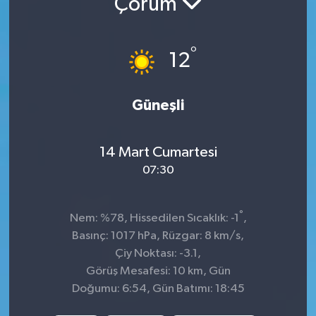
Çorum
İnegöl
°
12
İznik
Magazin
Güneşli
Mudanya
14 Mart Cumartesi
Özel Haber
07:30
Politika
°
Nem: %78, Hissedilen Sıcaklık: -1
,
Basınç: 1017 hPa, Rüzgar: 8 km/s,
Sağlık
Çiy Noktası: -3.1,
Görüş Mesafesi: 10 km, Gün
Son Dakika
Doğumu: 6:54, Gün Batımı: 18:45
Spor