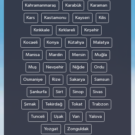
Kahramanmaraş
Karabük
Karaman
Kars
Kastamonu
Kayseri
Kilis
Kırıkkale
Kırklareli
Kırşehir
Kocaeli
Konya
Kütahya
Malatya
Manisa
Mardin
Mersin
Muğla
Muş
Nevşehir
Niğde
Ordu
Osmaniye
Rize
Sakarya
Samsun
Şanlıurfa
Siirt
Sinop
Sivas
Şırnak
Tekirdağ
Tokat
Trabzon
Tunceli
Uşak
Van
Yalova
Yozgat
Zonguldak