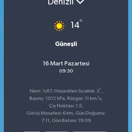
Denizli
İnegöl
°
14
İznik
Magazin
Güneşli
Mudanya
16 Mart Pazartesi
Özel Haber
09:30
Politika
°
Nem: %87, Hissedilen Sıcaklık: 3
,
Basınç: 1012 hPa, Rüzgar: 11 km/s,
Sağlık
Çiy Noktası: 1.5,
Görüş Mesafesi: 6 km, Gün Doğumu:
Son Dakika
7:11, Gün Batımı: 19:09
Spor