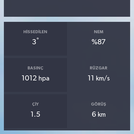
HISSEDILEN
NEM
°
3
%87
BASINÇ
RÜZGAR
1012
11
hpa
km/s
ÇIY
GÖRÜŞ
1.5
6
km