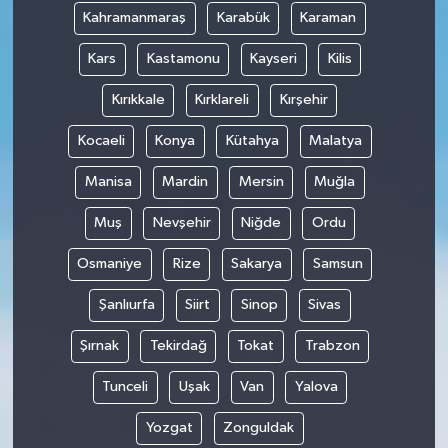
Kahramanmaraş
Karabük
Karaman
Kars
Kastamonu
Kayseri
Kilis
Kırıkkale
Kırklareli
Kırşehir
Kocaeli
Konya
Kütahya
Malatya
Manisa
Mardin
Mersin
Muğla
Muş
Nevşehir
Niğde
Ordu
Osmaniye
Rize
Sakarya
Samsun
Şanlıurfa
Siirt
Sinop
Sivas
Şırnak
Tekirdağ
Tokat
Trabzon
Tunceli
Uşak
Van
Yalova
Yozgat
Zonguldak