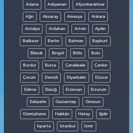
Adana
Adıyaman
Afyonkarahisar
Teknoloji
Ağrı
Aksaray
Amasya
Ankara
Antalya
Ardahan
Artvin
Aydın
Balıkesir
Bartın
Batman
Bayburt
Bilecik
Bingöl
Bitlis
Bolu
Burdur
Bursa
Çanakkale
Çankırı
Çorum
Denizli
Diyarbakır
Düzce
Edirne
Elazığ
Erzincan
Erzurum
Eskişehir
Gaziantep
Giresun
Gümüşhane
Hakkâri
Hatay
Iğdır
Isparta
İstanbul
İzmir