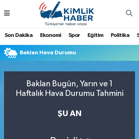
Ağrı
Nöbetçi Eczaneler
Son Dakika
Ekonomi
Spor
Eğitim
Politika
Ankara
Hava Durumu
Baklan Hava Durumu
Antalya
Namaz Vakitleri
Dünya
Trafik Durumu
Baklan Bugün, Yarın ve 1
Eğitim
Süper Lig Puan Durumu ve Fikstür
Haftalık Hava Durumu Tahmini
Ekonomi
Tüm Manşetler
ŞU AN
Gemlik
Son Dakika Haberleri
Güncel
Haber Arşivi