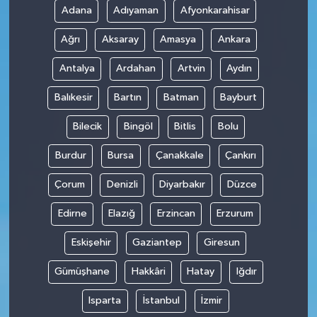
Adana
Adıyaman
Afyonkarahisar
Teknoloji
Ağrı
Aksaray
Amasya
Ankara
Antalya
Ardahan
Artvin
Aydın
Balıkesir
Bartın
Batman
Bayburt
Bilecik
Bingöl
Bitlis
Bolu
Burdur
Bursa
Çanakkale
Çankırı
Çorum
Denizli
Diyarbakır
Düzce
Edirne
Elazığ
Erzincan
Erzurum
Eskişehir
Gaziantep
Giresun
Gümüşhane
Hakkâri
Hatay
Iğdır
Isparta
İstanbul
İzmir