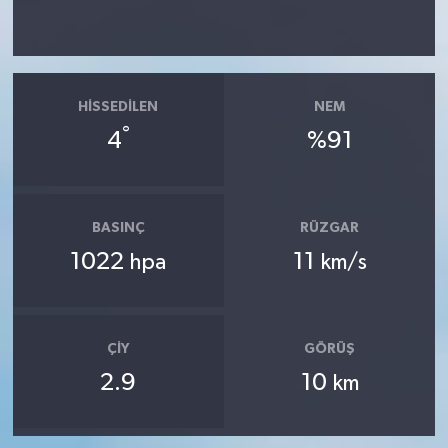
HISSEDILEN
NEM
°
4
%91
BASINÇ
RÜZGAR
1022
11
hpa
km/s
ÇIY
GÖRÜŞ
2.9
10
km