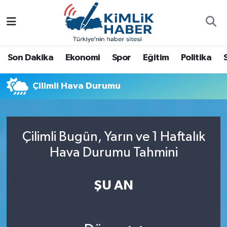
Ağrı
Nöbetçi Eczaneler
Son Dakika
Ekonomi
Spor
Eğitim
Politika
Ankara
Hava Durumu
Çilimli Hava Durumu
Antalya
Namaz Vakitleri
Dünya
Trafik Durumu
Çilimli Bugün, Yarın ve 1 Haftalık
Eğitim
Süper Lig Puan Durumu ve Fikstür
Hava Durumu Tahmini
Ekonomi
Tüm Manşetler
ŞU AN
Gemlik
Son Dakika Haberleri
Güncel
Haber Arşivi