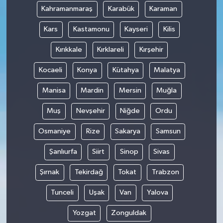
Kahramanmaraş
Karabük
Karaman
Kars
Kastamonu
Kayseri
Kilis
Kırıkkale
Kırklareli
Kırşehir
Kocaeli
Konya
Kütahya
Malatya
Manisa
Mardin
Mersin
Muğla
Muş
Nevşehir
Niğde
Ordu
Osmaniye
Rize
Sakarya
Samsun
Şanlıurfa
Siirt
Sinop
Sivas
Şırnak
Tekirdağ
Tokat
Trabzon
Tunceli
Uşak
Van
Yalova
Yozgat
Zonguldak