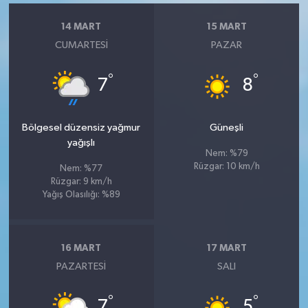
14 MART
15 MART
CUMARTESI
PAZAR
°
°
7
8
Bölgesel düzensiz yağmur
Güneşli
yağışlı
Nem: %79
Rüzgar: 10 km/h
Nem: %77
Rüzgar: 9 km/h
Yağış Olasılığı: %89
16 MART
17 MART
PAZARTESI
SALI
°
°
7
5