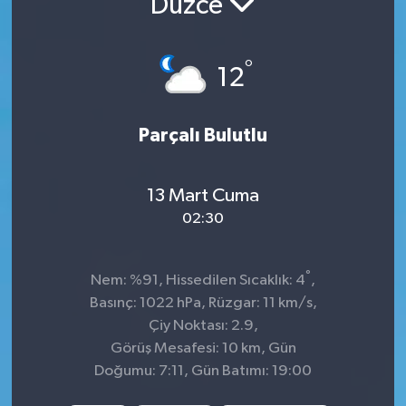
Düzce
İnegöl
°
12
İznik
Magazin
Parçalı Bulutlu
Mudanya
13 Mart Cuma
Özel Haber
02:30
Politika
°
Nem: %91, Hissedilen Sıcaklık: 4
,
Basınç: 1022 hPa, Rüzgar: 11 km/s,
Sağlık
Çiy Noktası: 2.9,
Görüş Mesafesi: 10 km, Gün
Son Dakika
Doğumu: 7:11, Gün Batımı: 19:00
Spor