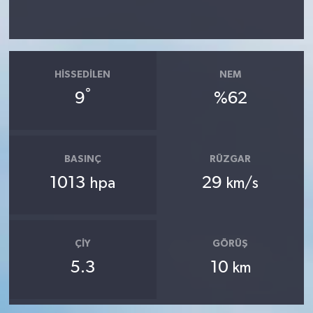
HISSEDILEN
NEM
°
9
%62
BASINÇ
RÜZGAR
1013
29
hpa
km/s
ÇIY
GÖRÜŞ
5.3
10
km