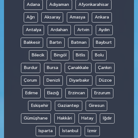
Adana
Adıyaman
Afyonkarahisar
Teknoloji
Ağrı
Aksaray
Amasya
Ankara
Antalya
Ardahan
Artvin
Aydın
Balıkesir
Bartın
Batman
Bayburt
Bilecik
Bingöl
Bitlis
Bolu
Burdur
Bursa
Çanakkale
Çankırı
Çorum
Denizli
Diyarbakır
Düzce
Edirne
Elazığ
Erzincan
Erzurum
Eskişehir
Gaziantep
Giresun
Gümüşhane
Hakkâri
Hatay
Iğdır
Isparta
İstanbul
İzmir