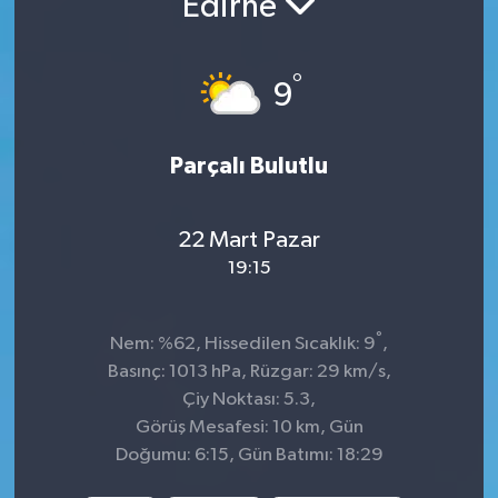
Edirne
İnegöl
°
9
İznik
Magazin
Parçalı Bulutlu
Mudanya
22 Mart Pazar
Özel Haber
19:15
Politika
°
Nem: %62, Hissedilen Sıcaklık: 9
,
Basınç: 1013 hPa, Rüzgar: 29 km/s,
Sağlık
Çiy Noktası: 5.3,
Görüş Mesafesi: 10 km, Gün
Son Dakika
Doğumu: 6:15, Gün Batımı: 18:29
Spor