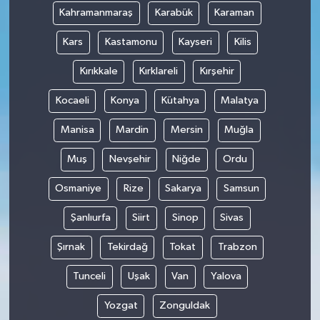
Kahramanmaraş
Karabük
Karaman
Kars
Kastamonu
Kayseri
Kilis
Kırıkkale
Kırklareli
Kırşehir
Kocaeli
Konya
Kütahya
Malatya
Manisa
Mardin
Mersin
Muğla
Muş
Nevşehir
Niğde
Ordu
Osmaniye
Rize
Sakarya
Samsun
Şanlıurfa
Siirt
Sinop
Sivas
Şırnak
Tekirdağ
Tokat
Trabzon
Tunceli
Uşak
Van
Yalova
Yozgat
Zonguldak