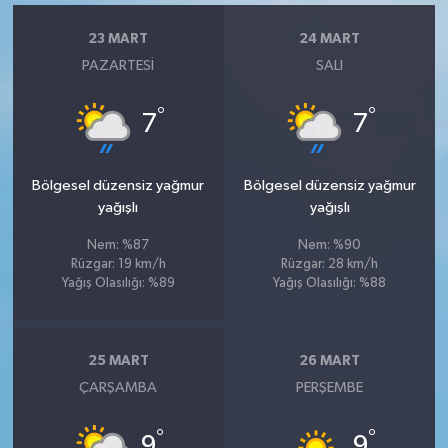
23 MART
24 MART
PAZARTESI
SALI
°
°
7
7
Bölgesel düzensiz yağmur
Bölgesel düzensiz yağmur
yağışlı
yağışlı
Nem: %87
Nem: %90
Rüzgar: 19 km/h
Rüzgar: 28 km/h
Yağış Olasılığı: %89
Yağış Olasılığı: %88
25 MART
26 MART
ÇARŞAMBA
PERŞEMBE
°
°
9
9