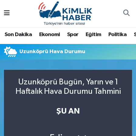
Ağrı
Nöbetçi Eczaneler
Son Dakika
Ekonomi
Spor
Eğitim
Politika
Ankara
Hava Durumu
Uzunköprü Hava Durumu
Antalya
Namaz Vakitleri
Dünya
Trafik Durumu
Uzunköprü Bugün, Yarın ve 1
Eğitim
Süper Lig Puan Durumu ve Fikstür
Haftalık Hava Durumu Tahmini
Ekonomi
Tüm Manşetler
ŞU AN
Gemlik
Son Dakika Haberleri
Güncel
Haber Arşivi