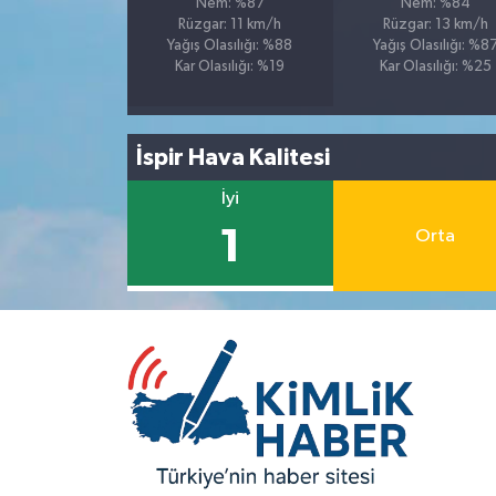
Nem: %87
Nem: %84
Rüzgar: 11 km/h
Rüzgar: 13 km/h
Yağış Olasılığı: %88
Yağış Olasılığı: %8
Kar Olasılığı: %19
Kar Olasılığı: %25
İspir Hava Kalitesi
İyi
1
Orta