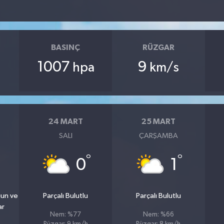
BASINÇ
RÜZGAR
1007
9
hpa
km/s
24 MART
25 MART
SALI
ÇARŞAMBA
°
°
0
1
ğun ve
Parçalı Bulutlu
Parçalı Bulutlu
ar
Nem: %77
Nem: %66