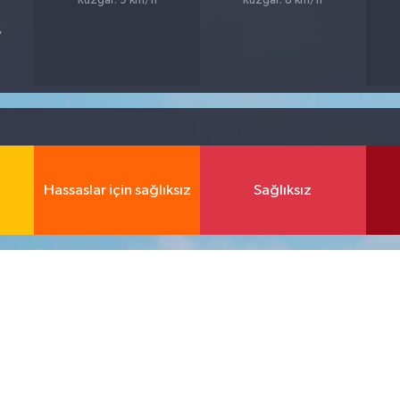
Rüzgar: 9 km/h
Rüzgar: 8 km/h
7
Hassaslar için sağlıksız
Sağlıksız