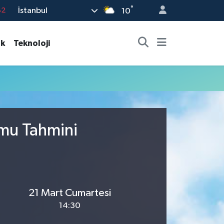
°
İstanbul
82
10
02
ık
Teknoloji
19
18
19
%0
umu Tahmini
21 Mart Cumartesi
14:30