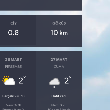
ÇIY
GÖRÜŞ
0.8
10
km
26 MART
27 MART
PERŞEMBE
CUMA
°
°
2
2
Parçalı Bulutlu
Hafif karlı
Nem: %78
Nem: %78