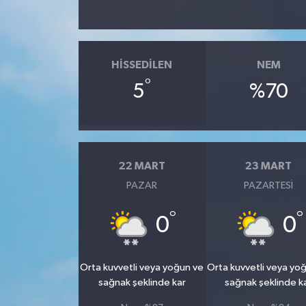
Teknoloji
HISSEDILEN
NEM
°
5
%70
22 MART
23 MART
PAZAR
PAZARTESI
°
°
0
0
Orta kuvvetli veya yoğun ve
Orta kuvvetli veya yo
sağnak şeklinde kar
sağnak şeklinde k