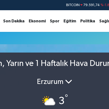
BITCOIN
79.591,74
%-1.
DOLAR
45,43620
%0.
Son Dakika
Ekonomi
Spor
Eğitim
Politika
Sağl
EURO
53,38690
%0.
STERLİN
61,60380
%0.
G.ALTIN
6862,09000
%0.
BİST100
14.598,00
n, Yarın ve 1 Haftalık Hava Dur
Erzurum
°
3