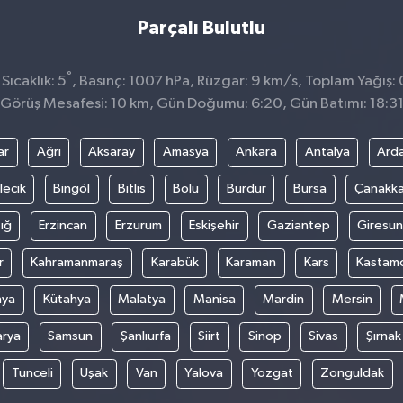
Parçalı Bulutlu
°
ıcaklık: 5
, Basınç: 1007 hPa, Rüzgar: 9 km/s, Toplam Yağış: 
Görüş Mesafesi: 10 km, Gün Doğumu: 6:20, Gün Batımı: 18:3
ar
Ağrı
Aksaray
Amasya
Ankara
Antalya
Ard
lecik
Bingöl
Bitlis
Bolu
Burdur
Bursa
Çanakka
ığ
Erzincan
Erzurum
Eskişehir
Gaziantep
Giresun
r
Kahramanmaraş
Karabük
Karaman
Kars
Kastam
nya
Kütahya
Malatya
Manisa
Mardin
Mersin
arya
Samsun
Şanlıurfa
Siirt
Sinop
Sivas
Şırnak
Tunceli
Uşak
Van
Yalova
Yozgat
Zonguldak