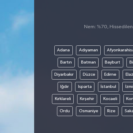
İnegöl
İznik
Nem: %70, Hissedilen S
Magazin
Adana
Adıyaman
Afyonkarahis
Mudanya
Bartın
Batman
Bayburt
Bi
Özel Haber
Diyarbakır
Düzce
Edirne
Elaz
Politika
Iğdır
Isparta
İstanbul
İzmi
Kırklareli
Kırşehir
Kocaeli
Ko
Sağlık
Ordu
Osmaniye
Rize
Sak
Son Dakika
Spor