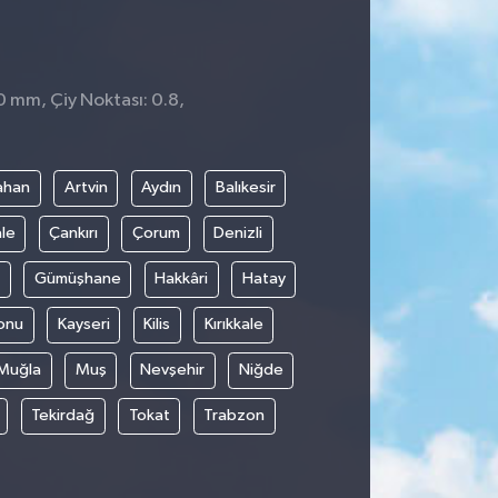
0 mm, Çiy Noktası: 0.8,
1
ahan
Artvin
Aydın
Balıkesir
le
Çankırı
Çorum
Denizli
Gümüşhane
Hakkâri
Hatay
onu
Kayseri
Kilis
Kırıkkale
Muğla
Muş
Nevşehir
Niğde
Tekirdağ
Tokat
Trabzon