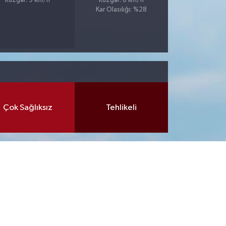
Rüzgar: 9 km/h
Rüzgar: 8 km/h
Kar Olasılığı: %28
Çok Sağlıksız
Tehlikeli