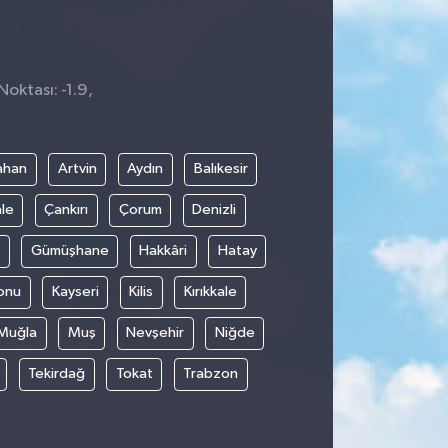
Noktası: -1.9,
ahan
Artvin
Aydın
Balıkesir
le
Çankırı
Çorum
Denizli
Gümüşhane
Hakkâri
Hatay
onu
Kayseri
Kilis
Kırıkkale
Muğla
Muş
Nevşehir
Niğde
Tekirdağ
Tokat
Trabzon