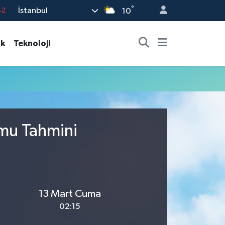
°
İstanbul
82
10
02
ık
Teknoloji
19
18
19
%0
umu Tahmini
13 Mart Cuma
02:15