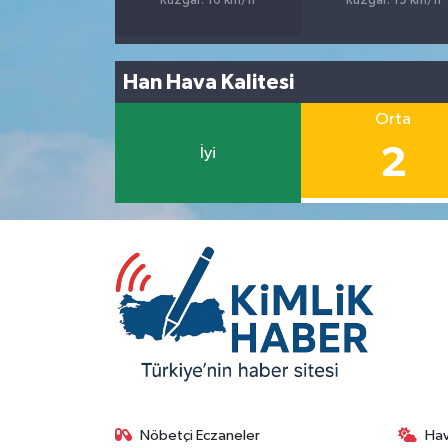
Rüzgar: 16 km/h
Rüzgar: 19 km/h
Han Hava Kalitesi
Orta
2
İyi
Nöbetçi Eczaneler
Ha