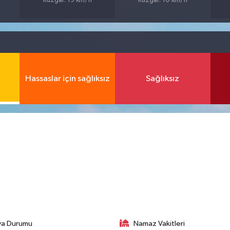
Rüzgar: 19 km/h
Rüzgar: 10 km/h
Hassaslar için sağlıksız
Sağlıksız
va Durumu
Namaz Vakitleri