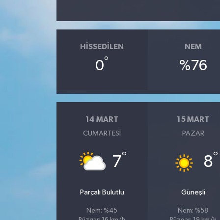
Teknoloji
HISSEDILEN
NEM
°
0
%76
14 MART
15 MART
CUMARTESI
PAZAR
°
°
7
8
Parçalı Bulutlu
Güneşli
Nem: %45
Nem: %58