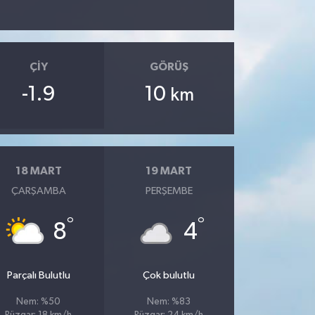
ÇIY
GÖRÜŞ
-1.9
10
km
18 MART
19 MART
ÇARŞAMBA
PERŞEMBE
°
°
8
4
Parçalı Bulutlu
Çok bulutlu
Nem: %50
Nem: %83