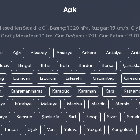
Açık
°
ssedilen Sıcaklık: 0
, Basınç: 1020 hPa, Rüzgar: 15 km/s, Çiy 
Görüş Mesafesi: 10 km, Gün Doğumu: 7:11, Gün Batımı: 19:01
ar
Ağrı
Aksaray
Amasya
Ankara
Antalya
Ard
lecik
Bingöl
Bitlis
Bolu
Burdur
Bursa
Çanakka
ığ
Erzincan
Erzurum
Eskişehir
Gaziantep
Giresun
r
Kahramanmaraş
Karabük
Karaman
Kars
Kastam
nya
Kütahya
Malatya
Manisa
Mardin
Mersin
arya
Samsun
Şanlıurfa
Siirt
Sinop
Sivas
Şırnak
Tunceli
Uşak
Van
Yalova
Yozgat
Zonguldak