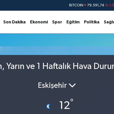
BITCOIN
79.591,74
%-1.
DOLAR
45,43620
%0.
Son Dakika
Ekonomi
Spor
Eğitim
Politika
Sağl
EURO
53,38690
%0.
STERLİN
61,60380
%0.
G.ALTIN
6862,09000
%0.
BİST100
14.598,00
 Yarın ve 1 Haftalık Hava Dur
Eskişehir
°
12