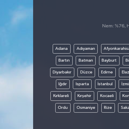
İnegöl
İznik
Nem: %76, Hi
Magazin
Adana
Adıyaman
Afyonkarahis
Mudanya
Bartın
Batman
Bayburt
Bi
Özel Haber
Diyarbakır
Düzce
Edirne
Elaz
Politika
Iğdır
Isparta
İstanbul
İzmi
Kırklareli
Kırşehir
Kocaeli
Ko
Sağlık
Ordu
Osmaniye
Rize
Sak
Son Dakika
Spor