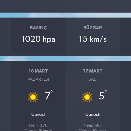
BASINÇ
RÜZGAR
1020
15
hpa
km/s
16 MART
17 MART
PAZARTESI
SALI
°
°
7
5
Güneşli
Güneşli
Nem: %70
Nem: %67