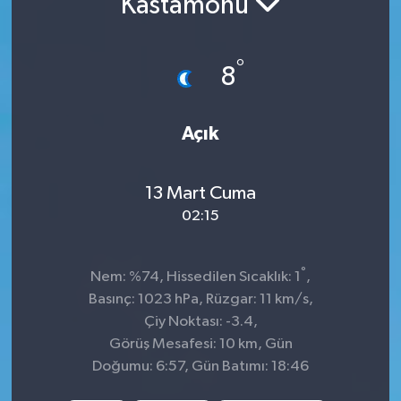
Kastamonu
İnegöl
°
8
İznik
Magazin
Açık
Mudanya
13 Mart Cuma
Özel Haber
02:15
Politika
°
Nem: %74, Hissedilen Sıcaklık: 1
,
Basınç: 1023 hPa, Rüzgar: 11 km/s,
Sağlık
Çiy Noktası: -3.4,
Görüş Mesafesi: 10 km, Gün
Son Dakika
Doğumu: 6:57, Gün Batımı: 18:46
Spor