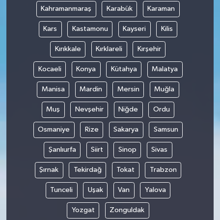
Kahramanmaraş
Karabük
Karaman
Kars
Kastamonu
Kayseri
Kilis
Kırıkkale
Kırklareli
Kırşehir
Kocaeli
Konya
Kütahya
Malatya
Manisa
Mardin
Mersin
Muğla
Muş
Nevşehir
Niğde
Ordu
Osmaniye
Rize
Sakarya
Samsun
Şanlıurfa
Siirt
Sinop
Sivas
Şırnak
Tekirdağ
Tokat
Trabzon
Tunceli
Uşak
Van
Yalova
Yozgat
Zonguldak