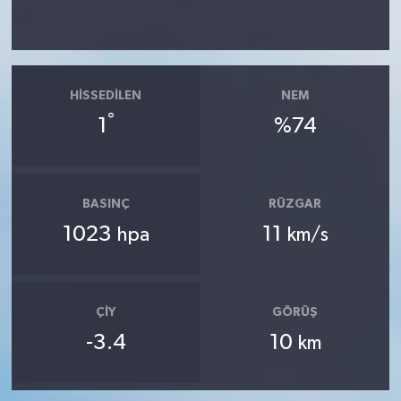
HISSEDILEN
NEM
°
1
%74
BASINÇ
RÜZGAR
1023
11
hpa
km/s
ÇIY
GÖRÜŞ
-3.4
10
km