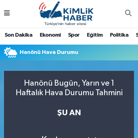
Ağrı
Nöbetçi Eczaneler
Son Dakika
Ekonomi
Spor
Eğitim
Politika
Ankara
Hava Durumu
Hanönü Hava Durumu
Antalya
Namaz Vakitleri
Dünya
Trafik Durumu
Hanönü Bugün, Yarın ve 1
Eğitim
Süper Lig Puan Durumu ve Fikstür
Haftalık Hava Durumu Tahmini
Ekonomi
Tüm Manşetler
ŞU AN
Gemlik
Son Dakika Haberleri
Güncel
Haber Arşivi