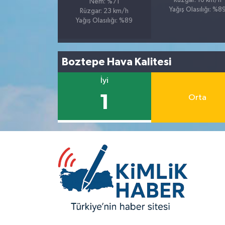
Rüzgar: 16 km/h
Nem: %71
Yağış Olasılığı: %8
Rüzgar: 23 km/h
Yağış Olasılığı: %89
Boztepe Hava Kalitesi
İyi
1
Orta