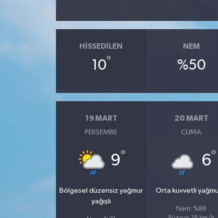
Teknoloji
HISSEDILEN
NEM
°
10
%50
19 MART
20 MART
PERŞEMBE
CUMA
°
°
9
6
Bölgesel düzensiz yağmur
Orta kuvvetli yağmu
yağışlı
Nem: %86