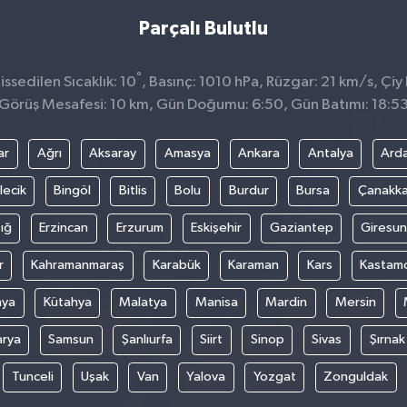
Parçalı Bulutlu
°
sedilen Sıcaklık: 10
, Basınç: 1010 hPa, Rüzgar: 21 km/s, Çiy 
Görüş Mesafesi: 10 km, Gün Doğumu: 6:50, Gün Batımı: 18:5
ar
Ağrı
Aksaray
Amasya
Ankara
Antalya
Ard
lecik
Bingöl
Bitlis
Bolu
Burdur
Bursa
Çanakka
ığ
Erzincan
Erzurum
Eskişehir
Gaziantep
Giresun
r
Kahramanmaraş
Karabük
Karaman
Kars
Kastam
nya
Kütahya
Malatya
Manisa
Mardin
Mersin
arya
Samsun
Şanlıurfa
Siirt
Sinop
Sivas
Şırnak
Tunceli
Uşak
Van
Yalova
Yozgat
Zonguldak