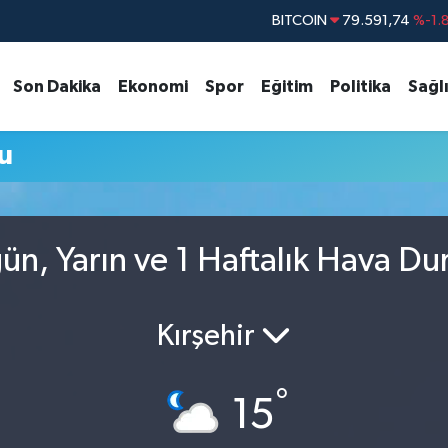
BITCOIN
79.591,74
%-1.
DOLAR
45,43620
%0.
Son Dakika
Ekonomi
Spor
Eğitim
Politika
Sağl
EURO
53,38690
%0.
STERLİN
61,60380
%0.
u
G.ALTIN
6862,09000
%0.
BİST100
14.598,00
n, Yarın ve 1 Haftalık Hava D
Kırşehir
°
15