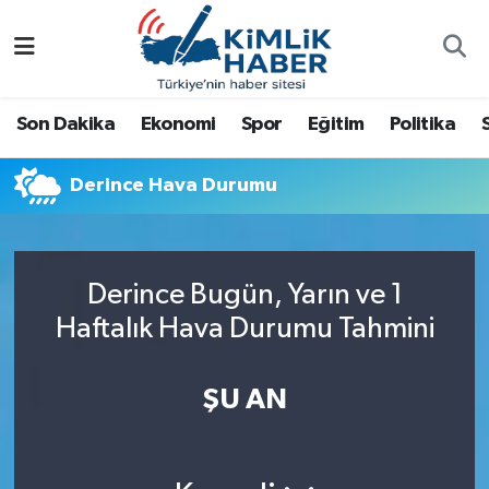
Ağrı
Nöbetçi Eczaneler
Son Dakika
Ekonomi
Spor
Eğitim
Politika
Ankara
Hava Durumu
Derince Hava Durumu
Antalya
Namaz Vakitleri
Dünya
Trafik Durumu
Derince Bugün, Yarın ve 1
Eğitim
Süper Lig Puan Durumu ve Fikstür
Haftalık Hava Durumu Tahmini
Ekonomi
Tüm Manşetler
ŞU AN
Gemlik
Son Dakika Haberleri
Güncel
Haber Arşivi