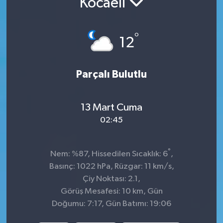
Kocaeli
İnegöl
°
12
İznik
Magazin
Parçalı Bulutlu
Mudanya
13 Mart Cuma
Özel Haber
02:45
Politika
°
Nem: %87, Hissedilen Sıcaklık: 6
,
Basınç: 1022 hPa, Rüzgar: 11 km/s,
Sağlık
Çiy Noktası: 2.1,
Görüş Mesafesi: 10 km, Gün
Son Dakika
Doğumu: 7:17, Gün Batımı: 19:06
Spor