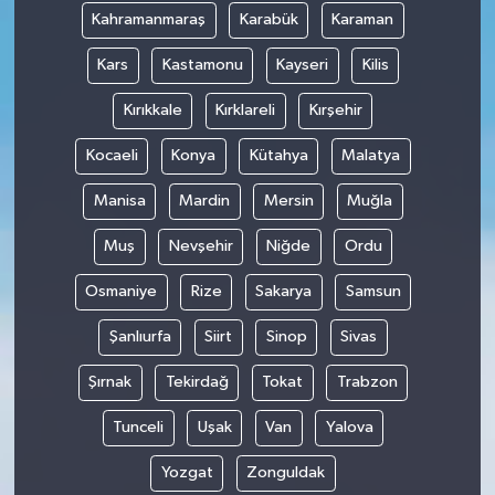
Kahramanmaraş
Karabük
Karaman
Kars
Kastamonu
Kayseri
Kilis
Kırıkkale
Kırklareli
Kırşehir
Kocaeli
Konya
Kütahya
Malatya
Manisa
Mardin
Mersin
Muğla
Muş
Nevşehir
Niğde
Ordu
Osmaniye
Rize
Sakarya
Samsun
Şanlıurfa
Siirt
Sinop
Sivas
Şırnak
Tekirdağ
Tokat
Trabzon
Tunceli
Uşak
Van
Yalova
Yozgat
Zonguldak