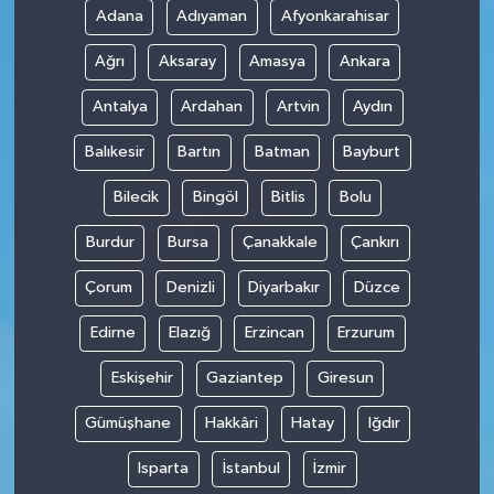
Adana
Adıyaman
Afyonkarahisar
Teknoloji
Ağrı
Aksaray
Amasya
Ankara
Antalya
Ardahan
Artvin
Aydın
Balıkesir
Bartın
Batman
Bayburt
Bilecik
Bingöl
Bitlis
Bolu
Burdur
Bursa
Çanakkale
Çankırı
Çorum
Denizli
Diyarbakır
Düzce
Edirne
Elazığ
Erzincan
Erzurum
Eskişehir
Gaziantep
Giresun
Gümüşhane
Hakkâri
Hatay
Iğdır
Isparta
İstanbul
İzmir