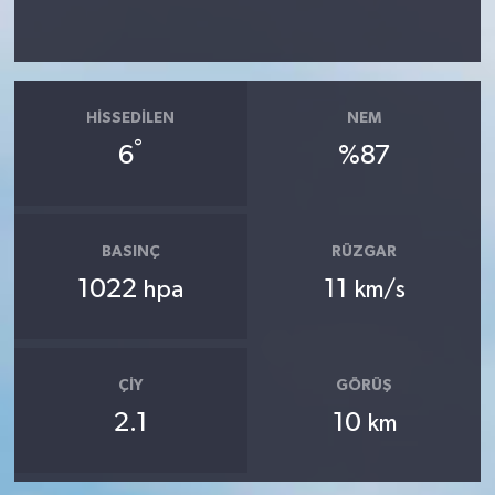
HISSEDILEN
NEM
°
6
%87
BASINÇ
RÜZGAR
1022
11
hpa
km/s
ÇIY
GÖRÜŞ
2.1
10
km