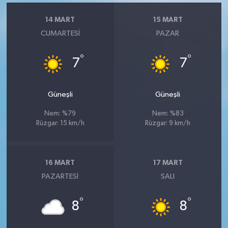
14 MART
15 MART
CUMARTESI
PAZAR
°
°
7
7
Güneşli
Güneşli
Nem: %79
Nem: %83
Rüzgar: 15 km/h
Rüzgar: 9 km/h
16 MART
17 MART
PAZARTESI
SALI
°
°
8
8