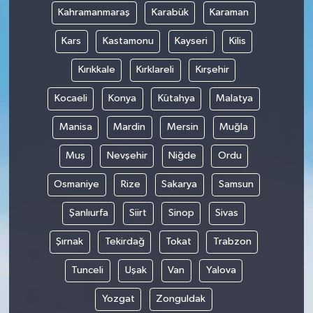
Kahramanmaraş
Karabük
Karaman
Kars
Kastamonu
Kayseri
Kilis
Kırıkkale
Kırklareli
Kırşehir
Kocaeli
Konya
Kütahya
Malatya
Manisa
Mardin
Mersin
Muğla
Muş
Nevşehir
Niğde
Ordu
Osmaniye
Rize
Sakarya
Samsun
Şanlıurfa
Siirt
Sinop
Sivas
Şırnak
Tekirdağ
Tokat
Trabzon
Tunceli
Uşak
Van
Yalova
Yozgat
Zonguldak