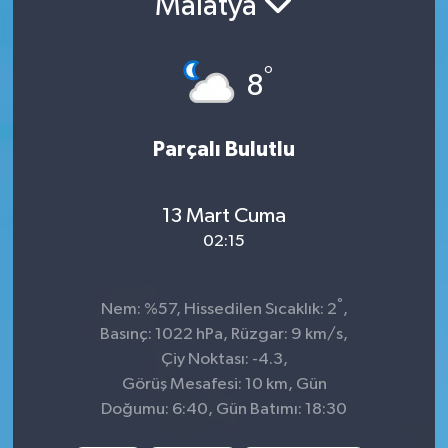
Malatya
İnegöl
°
8
İznik
Magazin
Parçalı Bulutlu
Mudanya
13 Mart Cuma
Özel Haber
02:15
Politika
°
Nem: %57, Hissedilen Sıcaklık: 2
,
Basınç: 1022 hPa, Rüzgar: 9 km/s,
Sağlık
Çiy Noktası: -4.3,
Görüş Mesafesi: 10 km, Gün
Son Dakika
Doğumu: 6:40, Gün Batımı: 18:30
Spor