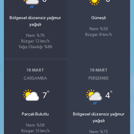
Bölgesel düzensiz yağmur
Güneşli
yağışlı
Nem: %59
Rüzgar: 8 km/h
Nem: %76
Rüzgar: 12 km/h
Yağış Olasılığı: %86
18 MART
19 MART
ÇARŞAMBA
PERŞEMBE
°
°
7
4
Parçalı Bulutlu
Bölgesel düzensiz yağmur
yağışlı
Nem: %58
Rüzgar: 15 km/h
Nem: %75