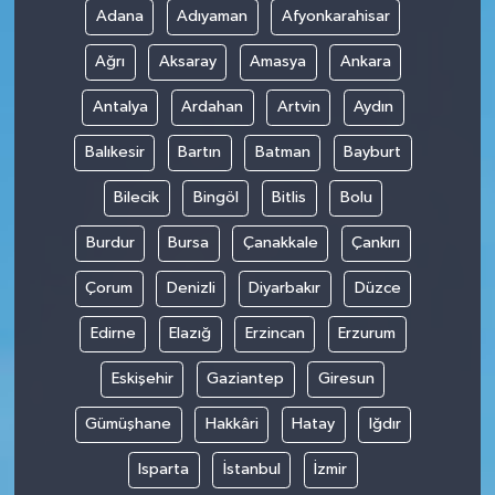
Adana
Adıyaman
Afyonkarahisar
Teknoloji
Ağrı
Aksaray
Amasya
Ankara
Antalya
Ardahan
Artvin
Aydın
Balıkesir
Bartın
Batman
Bayburt
Bilecik
Bingöl
Bitlis
Bolu
Burdur
Bursa
Çanakkale
Çankırı
Çorum
Denizli
Diyarbakır
Düzce
Edirne
Elazığ
Erzincan
Erzurum
Eskişehir
Gaziantep
Giresun
Gümüşhane
Hakkâri
Hatay
Iğdır
Isparta
İstanbul
İzmir