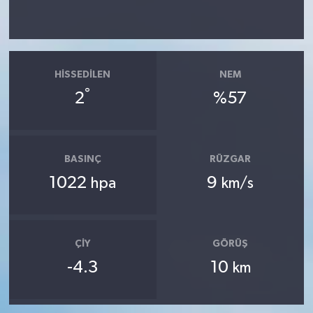
HISSEDILEN
NEM
°
2
%57
BASINÇ
RÜZGAR
1022
9
hpa
km/s
ÇIY
GÖRÜŞ
-4.3
10
km