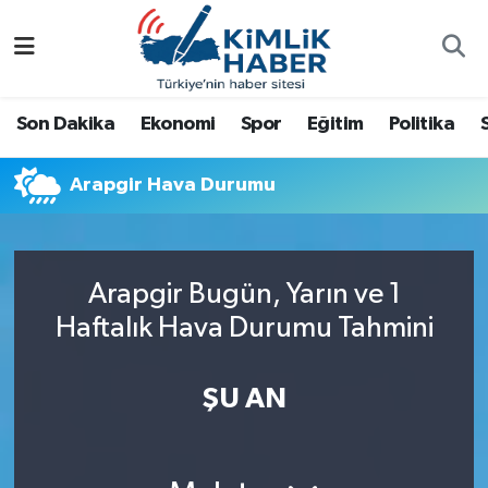
Ağrı
Nöbetçi Eczaneler
Son Dakika
Ekonomi
Spor
Eğitim
Politika
Ankara
Hava Durumu
Arapgir Hava Durumu
Antalya
Namaz Vakitleri
Dünya
Trafik Durumu
Arapgir Bugün, Yarın ve 1
Eğitim
Süper Lig Puan Durumu ve Fikstür
Haftalık Hava Durumu Tahmini
Ekonomi
Tüm Manşetler
ŞU AN
Gemlik
Son Dakika Haberleri
Güncel
Haber Arşivi