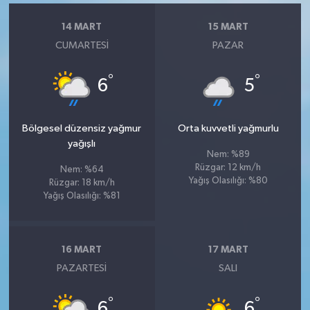
14 MART
15 MART
CUMARTESI
PAZAR
°
°
6
5
Bölgesel düzensiz yağmur
Orta kuvvetli yağmurlu
yağışlı
Nem: %89
Rüzgar: 12 km/h
Nem: %64
Yağış Olasılığı: %80
Rüzgar: 18 km/h
Yağış Olasılığı: %81
16 MART
17 MART
PAZARTESI
SALI
°
°
6
6