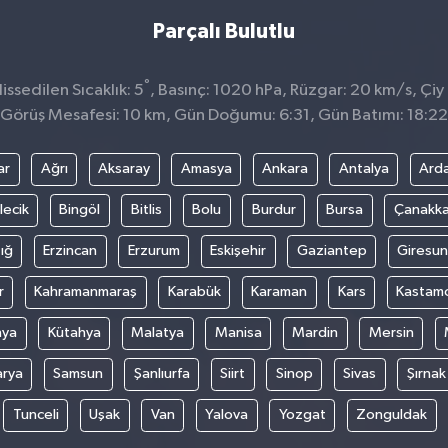
Parçalı Bulutlu
°
ssedilen Sıcaklık: 5
, Basınç: 1020 hPa, Rüzgar: 20 km/s, Çiy 
Görüş Mesafesi: 10 km, Gün Doğumu: 6:31, Gün Batımı: 18:22
ar
Ağrı
Aksaray
Amasya
Ankara
Antalya
Ard
lecik
Bingöl
Bitlis
Bolu
Burdur
Bursa
Çanakka
ığ
Erzincan
Erzurum
Eskişehir
Gaziantep
Giresun
r
Kahramanmaraş
Karabük
Karaman
Kars
Kastam
nya
Kütahya
Malatya
Manisa
Mardin
Mersin
arya
Samsun
Şanlıurfa
Siirt
Sinop
Sivas
Şırnak
Tunceli
Uşak
Van
Yalova
Yozgat
Zonguldak