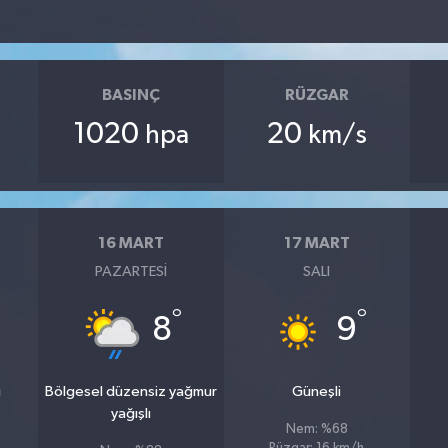
BASINÇ
RÜZGAR
1020
20
hpa
km/s
16 MART
17 MART
PAZARTESI
SALI
°
°
8
9
u
Bölgesel düzensiz yağmur
Güneşli
yağışlı
Nem: %68