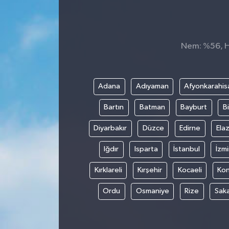
İnegöl
İznik
Nem: %56, Hi
Magazin
Adana
Adıyaman
Afyonkarahis
Mudanya
Bartın
Batman
Bayburt
Bi
Özel Haber
Diyarbakır
Düzce
Edirne
Elaz
Politika
Iğdır
Isparta
İstanbul
İzmi
Kırklareli
Kırşehir
Kocaeli
Ko
Sağlık
Ordu
Osmaniye
Rize
Sak
Son Dakika
Spor