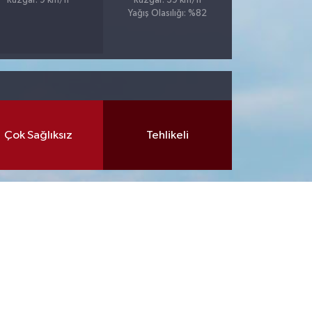
Rüzgar: 9 km/h
Rüzgar: 39 km/h
Yağış Olasılığı: %82
Çok Sağlıksız
Tehlikeli