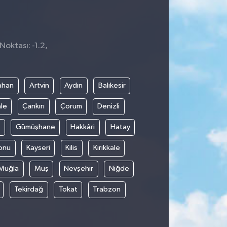
Noktası: -1.2,
ahan
Artvin
Aydın
Balıkesir
le
Çankırı
Çorum
Denizli
Gümüşhane
Hakkâri
Hatay
onu
Kayseri
Kilis
Kırıkkale
Muğla
Muş
Nevşehir
Niğde
Tekirdağ
Tokat
Trabzon