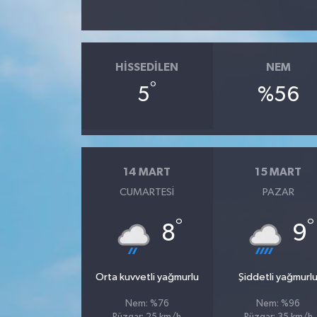
Teknoloji
HISSEDILEN
NEM
°
5
%56
14 MART
15 MART
CUMARTESI
PAZAR
°
°
8
9
Orta kuvvetli yağmurlu
Şiddetli yağmurl
Nem: %76
Nem: %96