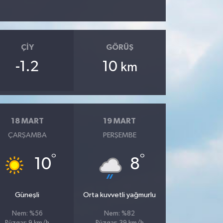
ÇIY
GÖRÜŞ
-1.2
10
km
18 MART
19 MART
ÇARŞAMBA
PERŞEMBE
°
°
10
8
Güneşli
Orta kuvvetli yağmurlu
Nem: %56
Nem: %82