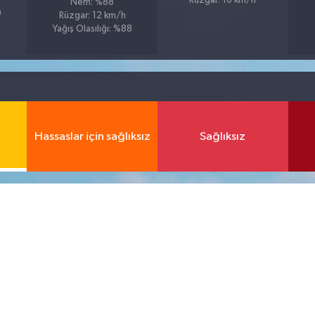
Rüzgar: 16 km/h
Nem: %88
9
Rüzgar: 12 km/h
Yağış Olasılığı: %88
Hassaslar için sağlıksız
Sağlıksız