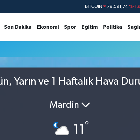
BITCOIN
79.591,74
%-1.
DOLAR
45,43620
%0.
Son Dakika
Ekonomi
Spor
Eğitim
Politika
Sağl
EURO
53,38690
%0.
STERLİN
61,60380
%0.
G.ALTIN
6862,09000
%0.
BİST100
14.598,00
n, Yarın ve 1 Haftalık Hava Du
Mardin
°
11