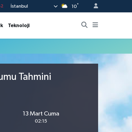
°
İstanbul
82
10
02
ık
Teknoloji
19
18
19
%0
rumu Tahmini
13 Mart Cuma
02:15