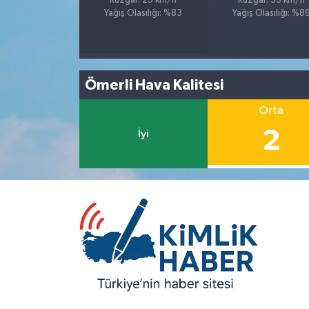
Rüzgar: 25 km/h
Rüzgar: 35 km/h
Yağış Olasılığı: %83
Yağış Olasılığı: %8
Ömerli Hava Kalitesi
Orta
2
İyi