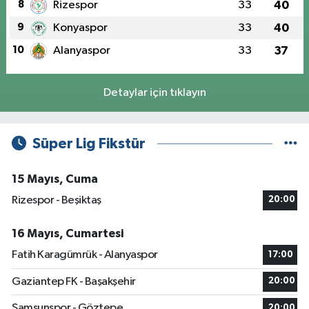
8
Rizespor
33
40
9
Konyaspor
33
40
10
Alanyaspor
33
37
Detaylar için tıklayın
Süper Lig Fikstür
15 Mayıs, Cuma
Rizespor - Beşiktaş
20:00
16 Mayıs, Cumartesi
Fatih Karagümrük - Alanyaspor
17:00
Gaziantep FK - Başakşehir
20:00
Samsunspor - Göztepe
20:00