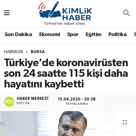
Ağrı
Nöbetçi Eczaneler
Son Dakika
Ekonomi
Spor
Eğitim
Politika
Ankara
Hava Durumu
HABERLER
BURSA
Antalya
Namaz Vakitleri
Türkiye'de koronavirüsten
Dünya
Trafik Durumu
son 24 saatte 115 kişi daha
hayatını kaybetti
Eğitim
Süper Lig Puan Durumu ve Fikstür
HABER MERKEZI
15.04.2020 - 20:38
Ekonomi
Tüm Manşetler
EDITÖR
YAYINLANMA
Gemlik
Son Dakika Haberleri
Güncel
Haber Arşivi