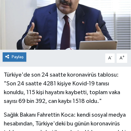
İnegöl
İznik
Magazin
Mudanya
Paylaş
-
+
A
A
Özel Haber
Türkiye'de son 24 saatte koronavirüs tablosu:
"Son 24 saatte 4281 kişiye Kovid-19 tanısı
Politika
konuldu, 115 kişi hayatını kaybetti, toplam vaka
Sağlık
sayısı 69 bin 392, can kaybı 1518 oldu."
Sağlık Bakanı Fahrettin Koca: kendi sosyal medya
Son Dakika
hesabından, Türkiye'deki bu günün koronavirüs
Spor