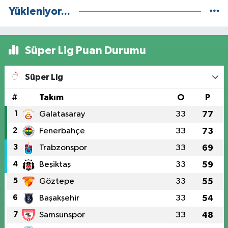
Yükleniyor...
Süper Lig Puan Durumu
Süper Lig
#
Takım
O
P
1
Galatasaray
33
77
2
Fenerbahçe
33
73
3
Trabzonspor
33
69
4
Beşiktaş
33
59
5
Göztepe
33
55
6
Başakşehir
33
54
7
Samsunspor
33
48