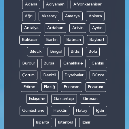
Adana
Adıyaman
Afyonkarahisar
Teknoloji
Ağrı
Aksaray
Amasya
Ankara
Antalya
Ardahan
Artvin
Aydın
Balıkesir
Bartın
Batman
Bayburt
Bilecik
Bingöl
Bitlis
Bolu
Burdur
Bursa
Çanakkale
Çankırı
Çorum
Denizli
Diyarbakır
Düzce
Edirne
Elazığ
Erzincan
Erzurum
Eskişehir
Gaziantep
Giresun
Gümüşhane
Hakkâri
Hatay
Iğdır
Isparta
İstanbul
İzmir