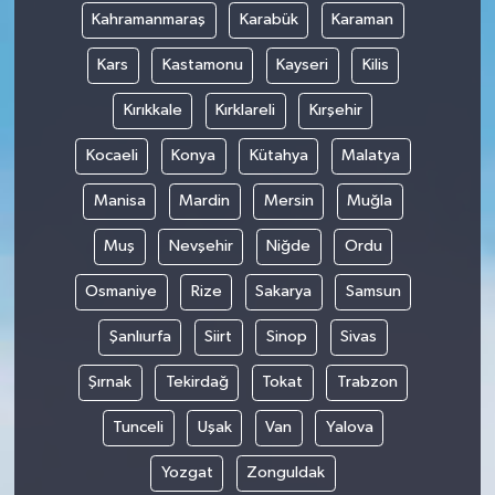
Kahramanmaraş
Karabük
Karaman
Kars
Kastamonu
Kayseri
Kilis
Kırıkkale
Kırklareli
Kırşehir
Kocaeli
Konya
Kütahya
Malatya
Manisa
Mardin
Mersin
Muğla
Muş
Nevşehir
Niğde
Ordu
Osmaniye
Rize
Sakarya
Samsun
Şanlıurfa
Siirt
Sinop
Sivas
Şırnak
Tekirdağ
Tokat
Trabzon
Tunceli
Uşak
Van
Yalova
Yozgat
Zonguldak