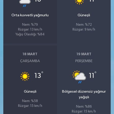
Orta kuvvetli yağmurlu
Güneşli
Nem: %79
Nem: %72
Rüzgar: 13 km/h
Rüzgar: 9 km/h
Yağış Olasılığı: %84
18 MART
19 MART
ÇARŞAMBA
PERŞEMBE
°
°
13
11
Güneşli
Bölgesel düzensiz yağmur
yağışlı
Nem: %58
Rüzgar: 15 km/h
Nem: %86
Rüzgar: 15 km/h