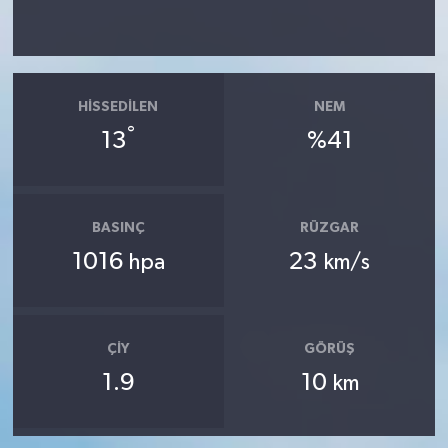
HISSEDILEN
NEM
°
13
%41
BASINÇ
RÜZGAR
1016
23
hpa
km/s
ÇIY
GÖRÜŞ
1.9
10
km