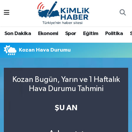
Ağrı
Nöbetçi Eczaneler
Son Dakika
Ekonomi
Spor
Eğitim
Politika
Ankara
Hava Durumu
Kozan Hava Durumu
Antalya
Namaz Vakitleri
Dünya
Trafik Durumu
Kozan Bugün, Yarın ve 1 Haftalık
Eğitim
Süper Lig Puan Durumu ve Fikstür
Hava Durumu Tahmini
Ekonomi
Tüm Manşetler
ŞU AN
Gemlik
Son Dakika Haberleri
Güncel
Haber Arşivi