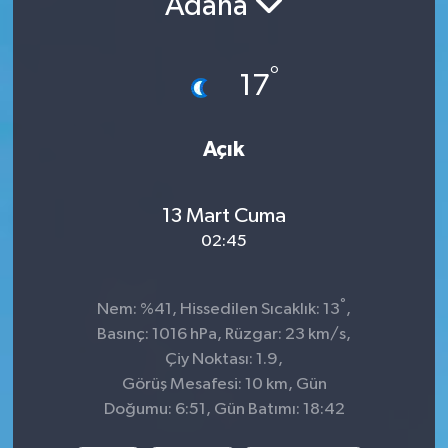
Adana
İnegöl
°
17
İznik
Magazin
Açık
Mudanya
13 Mart Cuma
Özel Haber
02:45
Politika
°
Nem: %41, Hissedilen Sıcaklık: 13
,
Basınç: 1016 hPa, Rüzgar: 23 km/s,
Sağlık
Çiy Noktası: 1.9,
Görüş Mesafesi: 10 km, Gün
Son Dakika
Doğumu: 6:51, Gün Batımı: 18:42
Spor