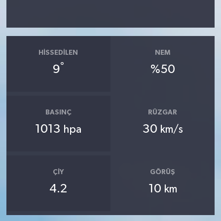
HISSEDILEN
NEM
°
9
%50
BASINÇ
RÜZGAR
1013
30
hpa
km/s
ÇIY
GÖRÜŞ
4.2
10
km