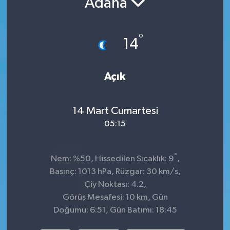
Adana
İnegöl
°
14
İznik
Magazin
Açık
Mudanya
14 Mart Cumartesi
Özel Haber
05:15
Politika
°
Nem: %50, Hissedilen Sıcaklık: 9
,
Basınç: 1013 hPa, Rüzgar: 30 km/s,
Sağlık
Çiy Noktası: 4.2,
Görüş Mesafesi: 10 km, Gün
Son Dakika
Doğumu: 6:51, Gün Batımı: 18:45
Spor