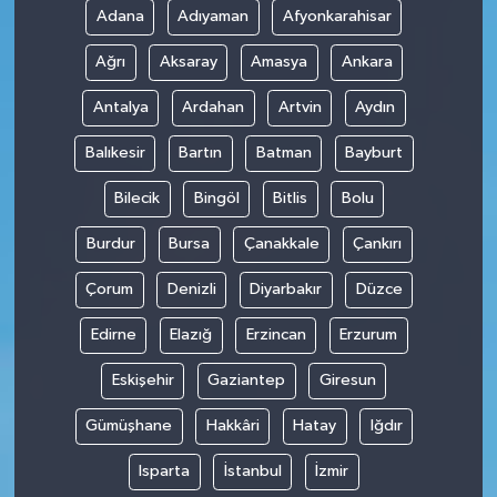
Adana
Adıyaman
Afyonkarahisar
Teknoloji
Ağrı
Aksaray
Amasya
Ankara
Antalya
Ardahan
Artvin
Aydın
Balıkesir
Bartın
Batman
Bayburt
Bilecik
Bingöl
Bitlis
Bolu
Burdur
Bursa
Çanakkale
Çankırı
Çorum
Denizli
Diyarbakır
Düzce
Edirne
Elazığ
Erzincan
Erzurum
Eskişehir
Gaziantep
Giresun
Gümüşhane
Hakkâri
Hatay
Iğdır
Isparta
İstanbul
İzmir