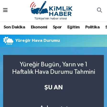
Ağrı
Nöbetçi Eczaneler
Son Dakika
Ekonomi
Spor
Eğitim
Politika
Ankara
Hava Durumu
Yüreğir Hava Durumu
Antalya
Namaz Vakitleri
Dünya
Trafik Durumu
Yüreğir Bugün, Yarın ve 1
Eğitim
Süper Lig Puan Durumu ve Fikstür
Haftalık Hava Durumu Tahmini
Ekonomi
Tüm Manşetler
ŞU AN
Gemlik
Son Dakika Haberleri
Güncel
Haber Arşivi