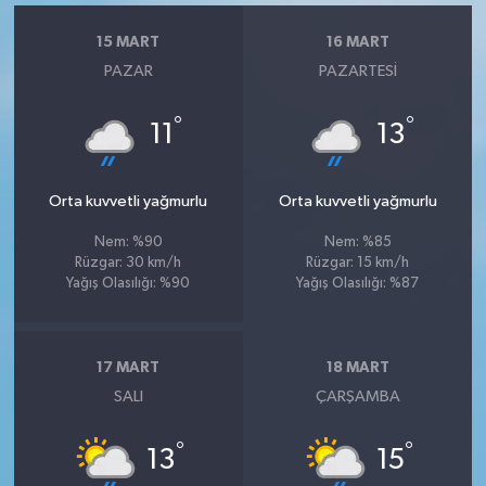
15 MART
16 MART
PAZAR
PAZARTESI
°
°
11
13
Orta kuvvetli yağmurlu
Orta kuvvetli yağmurlu
Nem: %90
Nem: %85
Rüzgar: 30 km/h
Rüzgar: 15 km/h
Yağış Olasılığı: %90
Yağış Olasılığı: %87
17 MART
18 MART
SALI
ÇARŞAMBA
°
°
13
15