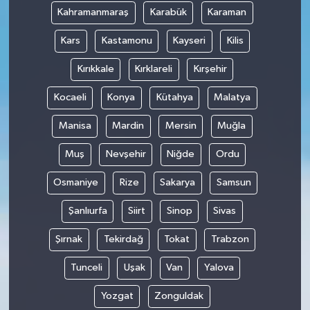
Kahramanmaraş
Karabük
Karaman
Kars
Kastamonu
Kayseri
Kilis
Kırıkkale
Kırklareli
Kırşehir
Kocaeli
Konya
Kütahya
Malatya
Manisa
Mardin
Mersin
Muğla
Muş
Nevşehir
Niğde
Ordu
Osmaniye
Rize
Sakarya
Samsun
Şanlıurfa
Siirt
Sinop
Sivas
Şırnak
Tekirdağ
Tokat
Trabzon
Tunceli
Uşak
Van
Yalova
Yozgat
Zonguldak