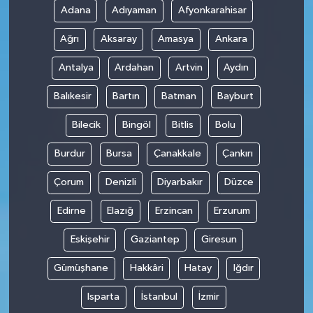
Adana
Adıyaman
Afyonkarahisar
Teknoloji
Ağrı
Aksaray
Amasya
Ankara
Antalya
Ardahan
Artvin
Aydın
Balıkesir
Bartın
Batman
Bayburt
Bilecik
Bingöl
Bitlis
Bolu
Burdur
Bursa
Çanakkale
Çankırı
Çorum
Denizli
Diyarbakır
Düzce
Edirne
Elazığ
Erzincan
Erzurum
Eskişehir
Gaziantep
Giresun
Gümüşhane
Hakkâri
Hatay
Iğdır
Isparta
İstanbul
İzmir