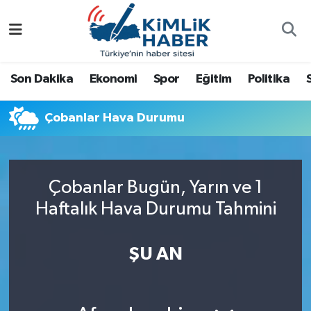
Ağrı
Nöbetçi Eczaneler
Son Dakika
Ekonomi
Spor
Eğitim
Politika
Ankara
Hava Durumu
Çobanlar Hava Durumu
Antalya
Namaz Vakitleri
Dünya
Trafik Durumu
Çobanlar Bugün, Yarın ve 1
Eğitim
Süper Lig Puan Durumu ve Fikstür
Haftalık Hava Durumu Tahmini
Ekonomi
Tüm Manşetler
ŞU AN
Gemlik
Son Dakika Haberleri
Güncel
Haber Arşivi