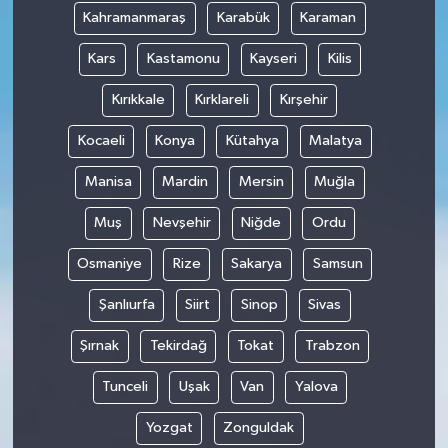
Kahramanmaraş
Karabük
Karaman
Kars
Kastamonu
Kayseri
Kilis
Kırıkkale
Kırklareli
Kırşehir
Kocaeli
Konya
Kütahya
Malatya
Manisa
Mardin
Mersin
Muğla
Muş
Nevşehir
Niğde
Ordu
Osmaniye
Rize
Sakarya
Samsun
Şanlıurfa
Siirt
Sinop
Sivas
Şırnak
Tekirdağ
Tokat
Trabzon
Tunceli
Uşak
Van
Yalova
Yozgat
Zonguldak