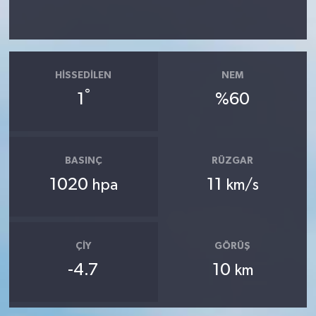
HISSEDILEN
NEM
°
1
%60
BASINÇ
RÜZGAR
1020
11
hpa
km/s
ÇIY
GÖRÜŞ
-4.7
10
km