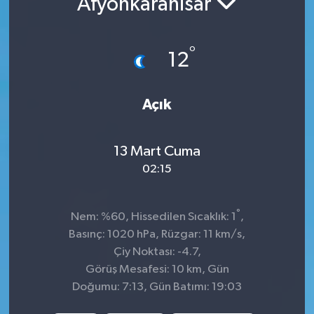
Afyonkarahisar
İnegöl
°
12
İznik
Magazin
Açık
Mudanya
13 Mart Cuma
Özel Haber
02:15
Politika
°
Nem: %60, Hissedilen Sıcaklık: 1
,
Basınç: 1020 hPa, Rüzgar: 11 km/s,
Sağlık
Çiy Noktası: -4.7,
Görüş Mesafesi: 10 km, Gün
Son Dakika
Doğumu: 7:13, Gün Batımı: 19:03
Spor