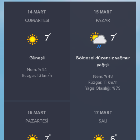
14 MART
15 MART
CUMARTESI
PAZAR
°
°
7
7
Güneşli
Bölgesel düzensiz yağmur
yağışlı
Nem: %44
Rüzgar: 13 km/h
Nem: %48
Rüzgar: 11 km/h
Yağış Olasılığı: %79
16 MART
17 MART
PAZARTESI
SALI
°
°
7
6