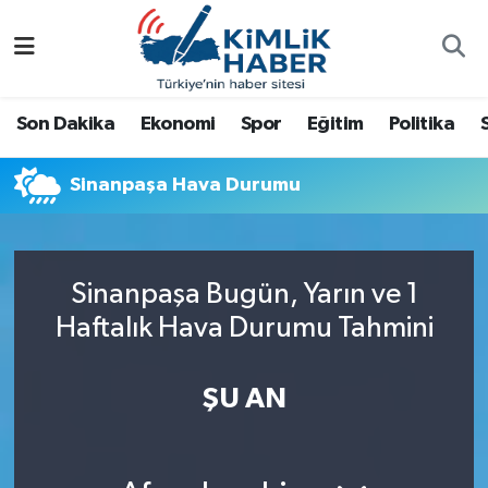
Ağrı
Nöbetçi Eczaneler
Son Dakika
Ekonomi
Spor
Eğitim
Politika
Ankara
Hava Durumu
Sinanpaşa Hava Durumu
Antalya
Namaz Vakitleri
Dünya
Trafik Durumu
Sinanpaşa Bugün, Yarın ve 1
Eğitim
Süper Lig Puan Durumu ve Fikstür
Haftalık Hava Durumu Tahmini
Ekonomi
Tüm Manşetler
ŞU AN
Gemlik
Son Dakika Haberleri
Güncel
Haber Arşivi