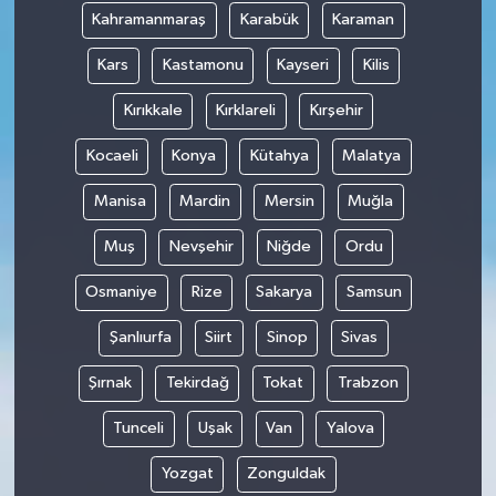
Kahramanmaraş
Karabük
Karaman
Kars
Kastamonu
Kayseri
Kilis
Kırıkkale
Kırklareli
Kırşehir
Kocaeli
Konya
Kütahya
Malatya
Manisa
Mardin
Mersin
Muğla
Muş
Nevşehir
Niğde
Ordu
Osmaniye
Rize
Sakarya
Samsun
Şanlıurfa
Siirt
Sinop
Sivas
Şırnak
Tekirdağ
Tokat
Trabzon
Tunceli
Uşak
Van
Yalova
Yozgat
Zonguldak