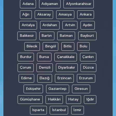
Adana
Adıyaman
Afyonkarahisar
Teknoloji
Ağrı
Aksaray
Amasya
Ankara
Antalya
Ardahan
Artvin
Aydın
Balıkesir
Bartın
Batman
Bayburt
Bilecik
Bingöl
Bitlis
Bolu
Burdur
Bursa
Çanakkale
Çankırı
Çorum
Denizli
Diyarbakır
Düzce
Edirne
Elazığ
Erzincan
Erzurum
Eskişehir
Gaziantep
Giresun
Gümüşhane
Hakkâri
Hatay
Iğdır
Isparta
İstanbul
İzmir