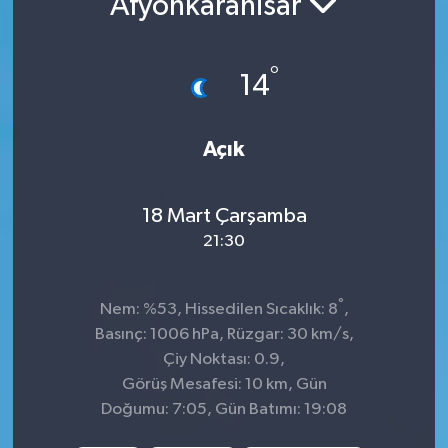
Afyonkarahisar
İnegöl
°
14
İznik
Magazin
Açık
Mudanya
18 Mart Çarşamba
Özel Haber
21:30
Politika
°
Nem: %53, Hissedilen Sıcaklık: 8
,
Basınç: 1006 hPa, Rüzgar: 30 km/s,
Sağlık
Çiy Noktası: 0.9,
Görüş Mesafesi: 10 km, Gün
Son Dakika
Doğumu: 7:05, Gün Batımı: 19:08
Spor