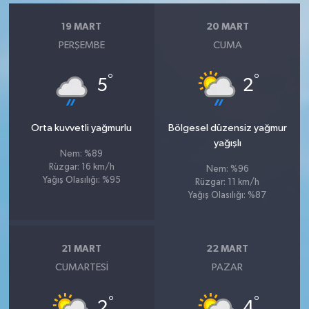
19 MART
20 MART
PERŞEMBE
CUMA
°
°
5
2
Orta kuvvetli yağmurlu
Bölgesel düzensiz yağmur
yağışlı
Nem: %89
Rüzgar: 16 km/h
Nem: %96
Yağış Olasılığı: %95
Rüzgar: 11 km/h
Yağış Olasılığı: %87
21 MART
22 MART
CUMARTESI
PAZAR
°
°
2
4