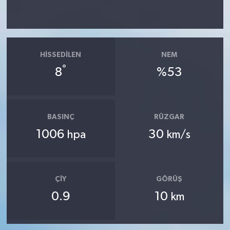
HISSEDILEN
NEM
°
8
%53
BASINÇ
RÜZGAR
1006
30
hpa
km/s
ÇIY
GÖRÜŞ
0.9
10
km