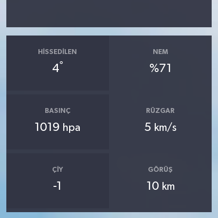
HISSEDILEN
NEM
°
4
%71
BASINÇ
RÜZGAR
1019
5
hpa
km/s
ÇIY
GÖRÜŞ
-1
10
km