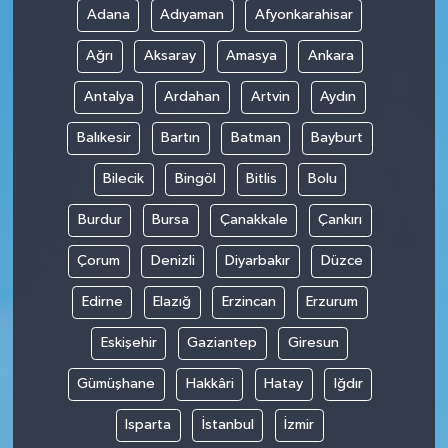
Adana
Adıyaman
Afyonkarahisar
Teknoloji
Ağrı
Aksaray
Amasya
Ankara
Antalya
Ardahan
Artvin
Aydın
Balıkesir
Bartın
Batman
Bayburt
Bilecik
Bingöl
Bitlis
Bolu
Burdur
Bursa
Çanakkale
Çankırı
Çorum
Denizli
Diyarbakır
Düzce
Edirne
Elazığ
Erzincan
Erzurum
Eskişehir
Gaziantep
Giresun
Gümüşhane
Hakkâri
Hatay
Iğdır
Isparta
İstanbul
İzmir