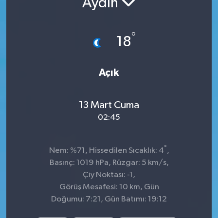
Aydın
İnegöl
°
18
İznik
Magazin
Açık
Mudanya
13 Mart Cuma
Özel Haber
02:45
Politika
°
Nem: %71, Hissedilen Sıcaklık: 4
,
Basınç: 1019 hPa, Rüzgar: 5 km/s,
Sağlık
Çiy Noktası: -1,
Görüş Mesafesi: 10 km, Gün
Son Dakika
Doğumu: 7:21, Gün Batımı: 19:12
Spor