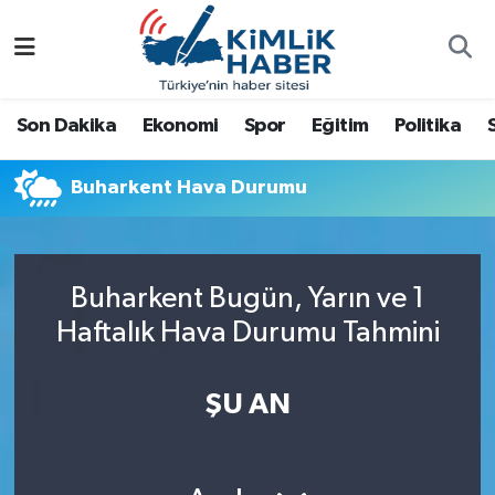
Ağrı
Nöbetçi Eczaneler
Son Dakika
Ekonomi
Spor
Eğitim
Politika
Ankara
Hava Durumu
Buharkent Hava Durumu
Antalya
Namaz Vakitleri
Dünya
Trafik Durumu
Buharkent Bugün, Yarın ve 1
Eğitim
Süper Lig Puan Durumu ve Fikstür
Haftalık Hava Durumu Tahmini
Ekonomi
Tüm Manşetler
ŞU AN
Gemlik
Son Dakika Haberleri
Güncel
Haber Arşivi