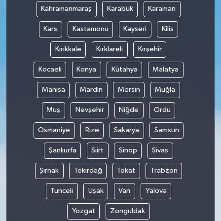
Kahramanmaraş
Karabük
Karaman
Kars
Kastamonu
Kayseri
Kilis
Kırıkkale
Kırklareli
Kırşehir
Kocaeli
Konya
Kütahya
Malatya
Manisa
Mardin
Mersin
Muğla
Muş
Nevşehir
Niğde
Ordu
Osmaniye
Rize
Sakarya
Samsun
Şanlıurfa
Siirt
Sinop
Sivas
Şırnak
Tekirdağ
Tokat
Trabzon
Tunceli
Uşak
Van
Yalova
Yozgat
Zonguldak