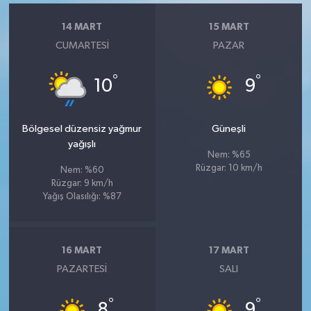
14 MART
15 MART
CUMARTESI
PAZAR
°
°
10
9
Bölgesel düzensiz yağmur
Güneşli
yağışlı
Nem: %65
Rüzgar: 10 km/h
Nem: %60
Rüzgar: 9 km/h
Yağış Olasılığı: %87
16 MART
17 MART
PAZARTESI
SALI
°
°
8
9