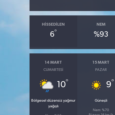
Teknoloji
HISSEDILEN
NEM
°
6
%93
14 MART
15 MART
CUMARTESI
PAZAR
°
°
10
9
Bölgesel düzensiz yağmur
Güneşli
yağışlı
Nem: %70