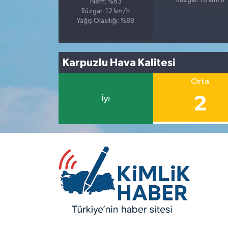
Rüzgar: 16 km/h
Nem: %63
Rüzgar: 12 km/h
Yağış Olasılığı: %88
Karpuzlu Hava Kalitesi
Orta
2
İyi