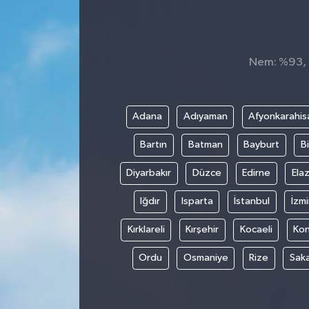
İnegöl
İznik
Nem: %93, H
Magazin
Adana
Adıyaman
Afyonkarahis
Mudanya
Bartın
Batman
Bayburt
Bi
Özel Haber
Diyarbakır
Düzce
Edirne
Elaz
Politika
Iğdır
Isparta
İstanbul
İzmi
Kırklareli
Kırşehir
Kocaeli
Ko
Sağlık
Ordu
Osmaniye
Rize
Sak
Son Dakika
Spor