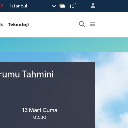
°
İstanbul
82
10
02
ık
Teknoloji
19
18
19
%0
urumu Tahmini
13 Mart Cuma
02:30