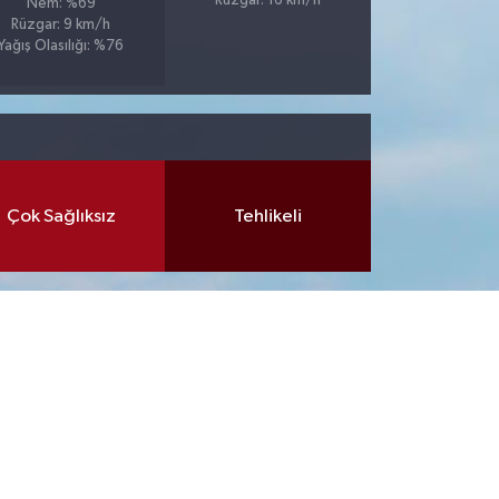
Rüzgar: 16 km/h
Nem: %69
Rüzgar: 9 km/h
Yağış Olasılığı: %76
Çok Sağlıksız
Tehlikeli