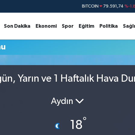
BITCOIN
79.591,74
%-1.
DOLAR
45,43620
%0.
Son Dakika
Ekonomi
Spor
Eğitim
Politika
Sağl
EURO
53,38690
%0.
STERLİN
61,60380
%0.
mu
G.ALTIN
6862,09000
%0.
BİST100
14.598,00
ün, Yarın ve 1 Haftalık Hava D
Aydın
°
18