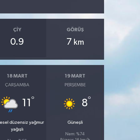
ÇIY
GÖRÜŞ
0.9
7
km
18 MART
19 MART
ÇARŞAMBA
PERŞEMBE
°
°
11
8
esel düzensiz yağmur
Güneşli
yağışlı
Nem: %74