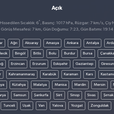
Açık
°
issedilen Sıcaklık: 6
, Basınç: 1017 hPa, Rüzgar: 7 km/s, Çiy 
Görüş Mesafesi: 7 km, Gün Doğumu: 7:23, Gün Batımı: 19:14
ar
Ağrı
Aksaray
Amasya
Ankara
Antalya
Ard
lecik
Bingöl
Bitlis
Bolu
Burdur
Bursa
Çanakka
ığ
Erzincan
Erzurum
Eskişehir
Gaziantep
Giresun
r
Kahramanmaraş
Karabük
Karaman
Kars
Kastam
nya
Kütahya
Malatya
Manisa
Mardin
Mersin
arya
Samsun
Şanlıurfa
Siirt
Sinop
Sivas
Şırnak
Tunceli
Uşak
Van
Yalova
Yozgat
Zonguldak