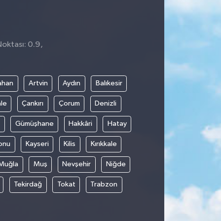
Noktası: 0.9,
ahan
Artvin
Aydın
Balıkesir
le
Çankırı
Çorum
Denizli
Gümüşhane
Hakkâri
Hatay
onu
Kayseri
Kilis
Kırıkkale
Muğla
Muş
Nevşehir
Niğde
Tekirdağ
Tokat
Trabzon