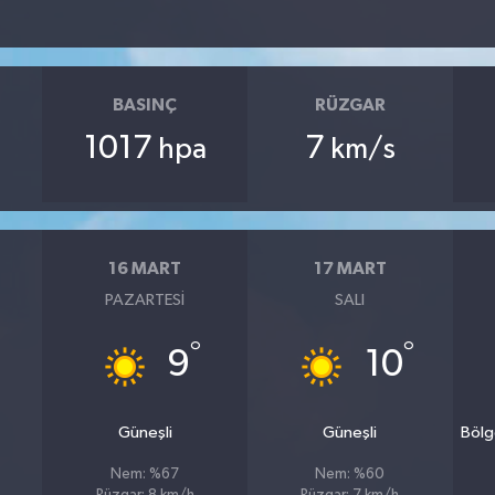
BASINÇ
RÜZGAR
1017
7
hpa
km/s
16 MART
17 MART
PAZARTESI
SALI
°
°
9
10
Güneşli
Güneşli
Bölg
Nem: %67
Nem: %60