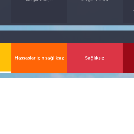
Rüzgar: 8 km/h
Rüzgar: 7 km/h
Hassaslar için sağlıksız
Sağlıksız