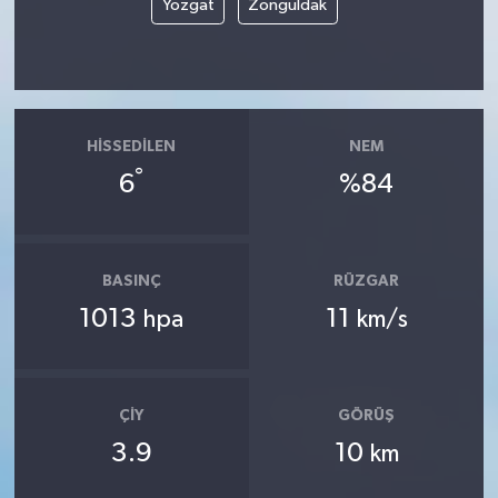
Yozgat
Zonguldak
HISSEDILEN
NEM
°
6
%84
BASINÇ
RÜZGAR
1013
11
hpa
km/s
ÇIY
GÖRÜŞ
3.9
10
km