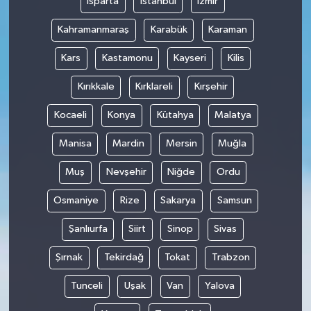
Isparta
İstanbul
İzmir
Kahramanmaraş
Karabük
Karaman
Kars
Kastamonu
Kayseri
Kilis
Kırıkkale
Kırklareli
Kırşehir
Kocaeli
Konya
Kütahya
Malatya
Manisa
Mardin
Mersin
Muğla
Muş
Nevşehir
Niğde
Ordu
Osmaniye
Rize
Sakarya
Samsun
Şanlıurfa
Siirt
Sinop
Sivas
Şırnak
Tekirdağ
Tokat
Trabzon
Tunceli
Uşak
Van
Yalova