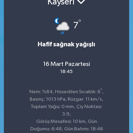
Kayseri
İnegöl
°
7
İznik
Magazin
Hafif sağnak yağışlı
Mudanya
16 Mart Pazartesi
Özel Haber
18:45
Politika
°
Nem: %84, Hissedilen Sıcaklık: 6
,
Basınç: 1013 hPa, Rüzgar: 11 km/s,
Sağlık
Toplam Yağış: 0 mm, Çiy Noktası:
3.9,
Son Dakika
Görüş Mesafesi: 10 km, Gün
Doğumu: 6:48, Gün Batımı: 18:46
Spor