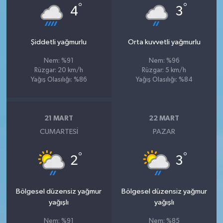
°
°
4
3
Şiddetli yağmurlu
Orta kuvvetli yağmurlu
Nem: %91
Nem: %96
Rüzgar: 20 km/h
Rüzgar: 5 km/h
Yağış Olasılığı: %86
Yağış Olasılığı: %84
21 MART
22 MART
CUMARTESI
PAZAR
°
°
2
3
Bölgesel düzensiz yağmur
Bölgesel düzensiz yağmur
yağışlı
yağışlı
Nem: %91
Nem: %85