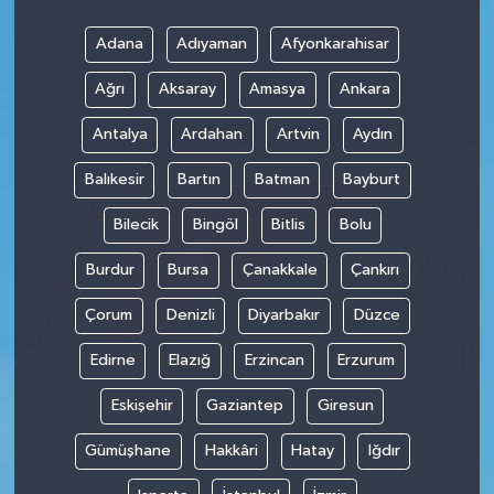
Adana
Adıyaman
Afyonkarahisar
Teknoloji
Ağrı
Aksaray
Amasya
Ankara
Antalya
Ardahan
Artvin
Aydın
Balıkesir
Bartın
Batman
Bayburt
Bilecik
Bingöl
Bitlis
Bolu
Burdur
Bursa
Çanakkale
Çankırı
Çorum
Denizli
Diyarbakır
Düzce
Edirne
Elazığ
Erzincan
Erzurum
Eskişehir
Gaziantep
Giresun
Gümüşhane
Hakkâri
Hatay
Iğdır