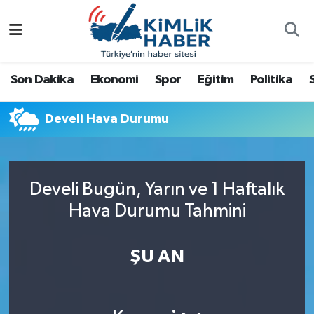
Ağrı
Nöbetçi Eczaneler
Son Dakika
Ekonomi
Spor
Eğitim
Politika
Ankara
Hava Durumu
Develi Hava Durumu
Antalya
Namaz Vakitleri
Dünya
Trafik Durumu
Develi Bugün, Yarın ve 1 Haftalık
Eğitim
Süper Lig Puan Durumu ve Fikstür
Hava Durumu Tahmini
Ekonomi
Tüm Manşetler
ŞU AN
Gemlik
Son Dakika Haberleri
Güncel
Haber Arşivi