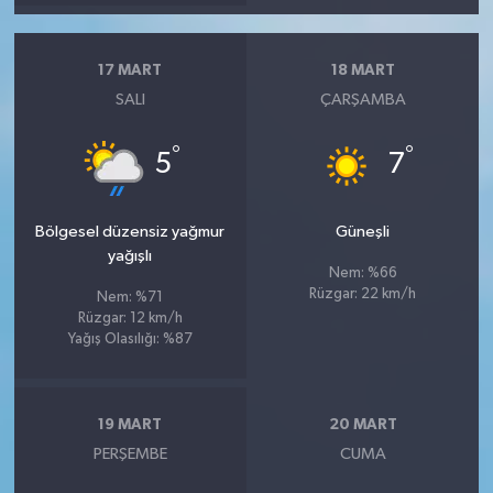
17 MART
18 MART
SALI
ÇARŞAMBA
°
°
5
7
Bölgesel düzensiz yağmur
Güneşli
yağışlı
Nem: %66
Rüzgar: 22 km/h
Nem: %71
Rüzgar: 12 km/h
Yağış Olasılığı: %87
19 MART
20 MART
PERŞEMBE
CUMA