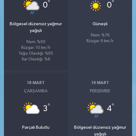
°
°
0
0
Bölgesel düzensiz yağmur
Güneşli
yağışlı
Nem: %76
Rüzgar: 6 km/h
Nem: %90
Rüzgar: 10 km/h
Yağış Olasılığı: %85
Kar Olasılığı: %8
18 MART
19 MART
ÇARŞAMBA
PERŞEMBE
°
°
3
4
Parçalı Bulutlu
Bölgesel düzensiz yağmur
yağışlı