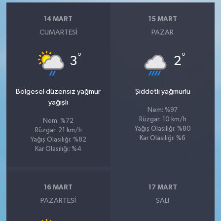
14 MART
15 MART
CUMARTESI
PAZAR
°
°
3
2
Bölgesel düzensiz yağmur
Şiddetli yağmurlu
yağışlı
Nem: %97
Rüzgar: 10 km/h
Nem: %72
Yağış Olasılığı: %80
Rüzgar: 21 km/h
Kar Olasılığı: %6
Yağış Olasılığı: %82
Kar Olasılığı: %4
16 MART
17 MART
PAZARTESI
SALI