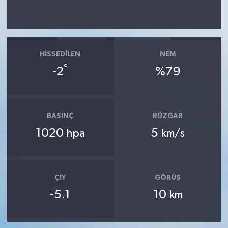
HISSEDILEN
NEM
°
-2
%79
BASINÇ
RÜZGAR
1020
5
hpa
km/s
ÇIY
GÖRÜŞ
-5.1
10
km