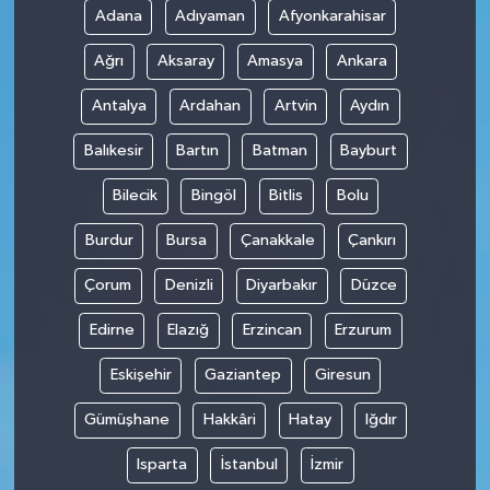
Adana
Adıyaman
Afyonkarahisar
Teknoloji
Ağrı
Aksaray
Amasya
Ankara
Antalya
Ardahan
Artvin
Aydın
Balıkesir
Bartın
Batman
Bayburt
Bilecik
Bingöl
Bitlis
Bolu
Burdur
Bursa
Çanakkale
Çankırı
Çorum
Denizli
Diyarbakır
Düzce
Edirne
Elazığ
Erzincan
Erzurum
Eskişehir
Gaziantep
Giresun
Gümüşhane
Hakkâri
Hatay
Iğdır
Isparta
İstanbul
İzmir