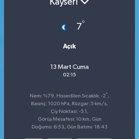
Kayseri
İnegöl
°
7
İznik
Magazin
Açık
Mudanya
13 Mart Cuma
Özel Haber
02:15
Politika
°
Nem: %79, Hissedilen Sıcaklık: -2
,
Basınç: 1020 hPa, Rüzgar: 5 km/s,
Sağlık
Çiy Noktası: -5.1,
Görüş Mesafesi: 10 km, Gün
Son Dakika
Doğumu: 6:53, Gün Batımı: 18:43
Spor