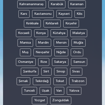
Kahramanmaraş
Karabük
Karaman
Kars
Kastamonu
Kayseri
Kilis
Kırıkkale
Kırklareli
Kırşehir
Kocaeli
Konya
Kütahya
Malatya
Manisa
Mardin
Mersin
Muğla
Muş
Nevşehir
Niğde
Ordu
Osmaniye
Rize
Sakarya
Samsun
Şanlıurfa
Siirt
Sinop
Sivas
Şırnak
Tekirdağ
Tokat
Trabzon
Tunceli
Uşak
Van
Yalova
Yozgat
Zonguldak