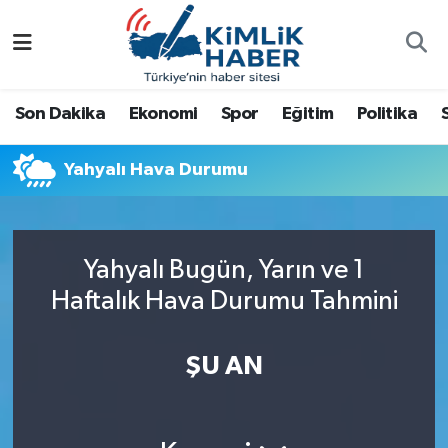
Ağrı
Nöbetçi Eczaneler
Son Dakika
Ekonomi
Spor
Eğitim
Politika
Ankara
Hava Durumu
Yahyalı Hava Durumu
Antalya
Namaz Vakitleri
Dünya
Trafik Durumu
Yahyalı Bugün, Yarın ve 1
Eğitim
Süper Lig Puan Durumu ve Fikstür
Haftalık Hava Durumu Tahmini
Ekonomi
Tüm Manşetler
ŞU AN
Gemlik
Son Dakika Haberleri
Güncel
Haber Arşivi