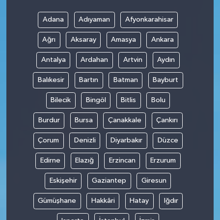
Adana
Adıyaman
Afyonkarahisar
Teknoloji
Ağrı
Aksaray
Amasya
Ankara
Antalya
Ardahan
Artvin
Aydın
Balıkesir
Bartın
Batman
Bayburt
Bilecik
Bingöl
Bitlis
Bolu
Burdur
Bursa
Çanakkale
Çankırı
Çorum
Denizli
Diyarbakır
Düzce
Edirne
Elazığ
Erzincan
Erzurum
Eskişehir
Gaziantep
Giresun
Gümüşhane
Hakkâri
Hatay
Iğdır