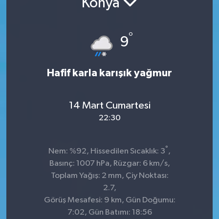
Konya
İnegöl
°
9
İznik
Magazin
Hafif karla karışık yağmur
Mudanya
14 Mart Cumartesi
Özel Haber
22:30
Politika
°
Nem: %92, Hissedilen Sıcaklık: 3
,
Basınç: 1007 hPa, Rüzgar: 6 km/s,
Sağlık
Toplam Yağış: 2 mm, Çiy Noktası:
2.7,
Son Dakika
Görüş Mesafesi: 9 km, Gün Doğumu:
7:02, Gün Batımı: 18:56
Spor