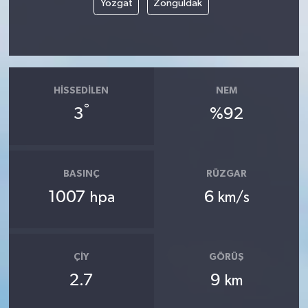
Yozgat
Zonguldak
HISSEDILEN
NEM
°
3
%92
BASINÇ
RÜZGAR
1007
6
hpa
km/s
ÇIY
GÖRÜŞ
2.7
9
km