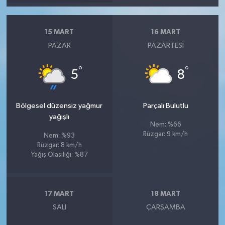
15 MART
16 MART
PAZAR
PAZARTESI
°
°
5
8
Bölgesel düzensiz yağmur
Parçalı Bulutlu
yağışlı
Nem: %66
Rüzgar: 9 km/h
Nem: %93
Rüzgar: 8 km/h
Yağış Olasılığı: %87
17 MART
18 MART
SALI
ÇARŞAMBA