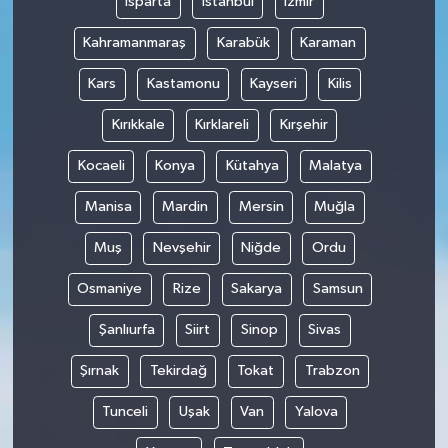
Isparta
İstanbul
İzmir
Kahramanmaraş
Karabük
Karaman
Kars
Kastamonu
Kayseri
Kilis
Kırıkkale
Kırklareli
Kırşehir
Kocaeli
Konya
Kütahya
Malatya
Manisa
Mardin
Mersin
Muğla
Muş
Nevşehir
Niğde
Ordu
Osmaniye
Rize
Sakarya
Samsun
Şanlıurfa
Siirt
Sinop
Sivas
Şırnak
Tekirdağ
Tokat
Trabzon
Tunceli
Uşak
Van
Yalova