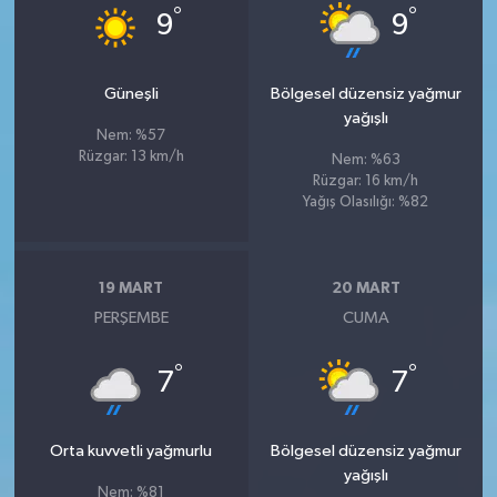
°
°
9
9
Güneşli
Bölgesel düzensiz yağmur
yağışlı
Nem: %57
Rüzgar: 13 km/h
Nem: %63
Rüzgar: 16 km/h
Yağış Olasılığı: %82
19 MART
20 MART
PERŞEMBE
CUMA
°
°
7
7
Orta kuvvetli yağmurlu
Bölgesel düzensiz yağmur
yağışlı
Nem: %81