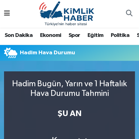
Ağrı
Nöbetçi Eczaneler
Son Dakika
Ekonomi
Spor
Eğitim
Politika
Ankara
Hava Durumu
Hadim Hava Durumu
Antalya
Namaz Vakitleri
Dünya
Trafik Durumu
Hadim Bugün, Yarın ve 1 Haftalık
Eğitim
Süper Lig Puan Durumu ve Fikstür
Hava Durumu Tahmini
Ekonomi
Tüm Manşetler
ŞU AN
Gemlik
Son Dakika Haberleri
Güncel
Haber Arşivi