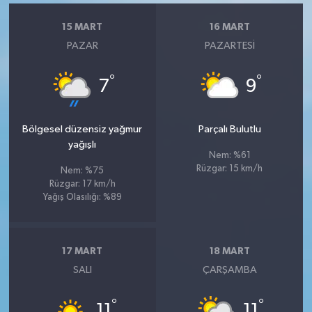
15 MART
16 MART
PAZAR
PAZARTESI
°
°
7
9
Bölgesel düzensiz yağmur
Parçalı Bulutlu
yağışlı
Nem: %61
Rüzgar: 15 km/h
Nem: %75
Rüzgar: 17 km/h
Yağış Olasılığı: %89
17 MART
18 MART
SALI
ÇARŞAMBA
°
°
11
11