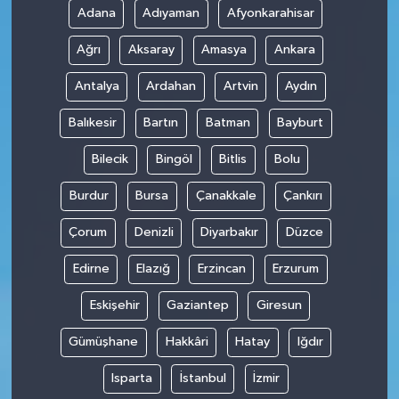
Adana
Adıyaman
Afyonkarahisar
Teknoloji
Ağrı
Aksaray
Amasya
Ankara
Antalya
Ardahan
Artvin
Aydın
Balıkesir
Bartın
Batman
Bayburt
Bilecik
Bingöl
Bitlis
Bolu
Burdur
Bursa
Çanakkale
Çankırı
Çorum
Denizli
Diyarbakır
Düzce
Edirne
Elazığ
Erzincan
Erzurum
Eskişehir
Gaziantep
Giresun
Gümüşhane
Hakkâri
Hatay
Iğdır
Isparta
İstanbul
İzmir