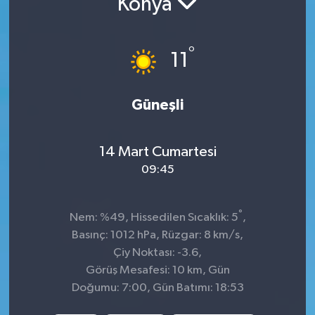
Konya
İnegöl
°
11
İznik
Magazin
Güneşli
Mudanya
14 Mart Cumartesi
Özel Haber
09:45
Politika
°
Nem: %49, Hissedilen Sıcaklık: 5
,
Basınç: 1012 hPa, Rüzgar: 8 km/s,
Sağlık
Çiy Noktası: -3.6,
Görüş Mesafesi: 10 km, Gün
Son Dakika
Doğumu: 7:00, Gün Batımı: 18:53
Spor