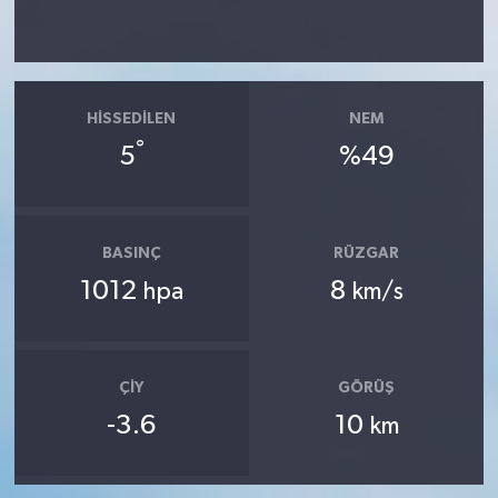
HISSEDILEN
NEM
°
5
%49
BASINÇ
RÜZGAR
1012
8
hpa
km/s
ÇIY
GÖRÜŞ
-3.6
10
km