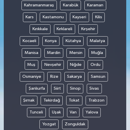
Kahramanmaraş
Karabük
Karaman
Kars
Kastamonu
Kayseri
Kilis
Kırıkkale
Kırklareli
Kırşehir
Kocaeli
Konya
Kütahya
Malatya
Manisa
Mardin
Mersin
Muğla
Muş
Nevşehir
Niğde
Ordu
Osmaniye
Rize
Sakarya
Samsun
Şanlıurfa
Siirt
Sinop
Sivas
Şırnak
Tekirdağ
Tokat
Trabzon
Tunceli
Uşak
Van
Yalova
Yozgat
Zonguldak