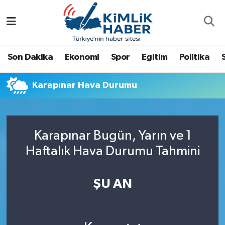
Ağrı
Nöbetçi Eczaneler
Son Dakika
Ekonomi
Spor
Eğitim
Politika
Ankara
Hava Durumu
Karapınar Hava Durumu
Antalya
Namaz Vakitleri
Dünya
Trafik Durumu
Karapınar Bugün, Yarın ve 1
Eğitim
Süper Lig Puan Durumu ve Fikstür
Haftalık Hava Durumu Tahmini
Ekonomi
Tüm Manşetler
ŞU AN
Gemlik
Son Dakika Haberleri
Güncel
Haber Arşivi