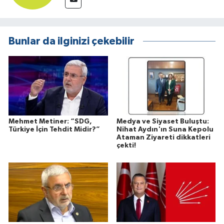
Bunlar da ilginizi çekebilir
Mehmet Metiner: “SDG,
Medya ve Siyaset Buluştu:
Türkiye İçin Tehdit Midir?”
Nihat Aydın'ın Suna Kepolu
Ataman Ziyareti dikkatleri
çekti!