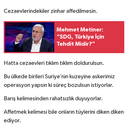
Cezaevlerindekiler zinhar affedilmesin.
Teknoloji
Mehmet Metiner:
“SDG, Türkiye İçin
Tehdit Midir?”
Hatta cezaevleri tıklım tıklım doldurulsun.
Bu ülkede birileri Suriye’nin kuzeyine askerimiz
operasyon yapsın ki süreç bozulsun istiyorlar.
Barış kelimesinden rahatsızlık duyuyorlar.
Affetmek kelimesi bile onların tüylerini diken diken
ediyor.