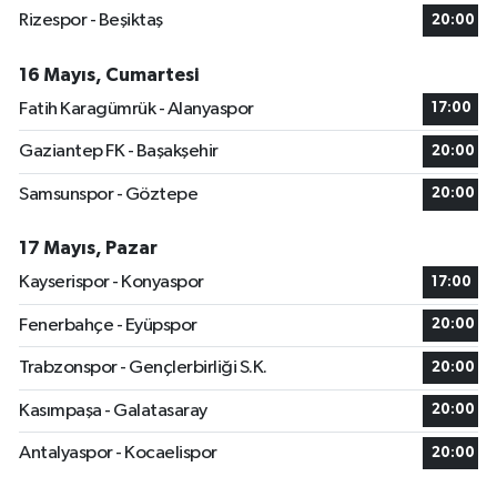
Rizespor - Beşiktaş
20:00
16 Mayıs, Cumartesi
Fatih Karagümrük - Alanyaspor
17:00
Gaziantep FK - Başakşehir
20:00
Samsunspor - Göztepe
20:00
17 Mayıs, Pazar
Kayserispor - Konyaspor
17:00
Fenerbahçe - Eyüpspor
20:00
Trabzonspor - Gençlerbirliği S.K.
20:00
Kasımpaşa - Galatasaray
20:00
Antalyaspor - Kocaelispor
20:00