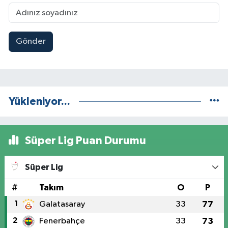
Gönder
Yükleniyor...
Süper Lig Puan Durumu
Süper Lig
#
Takım
O
P
1
Galatasaray
33
77
2
Fenerbahçe
33
73