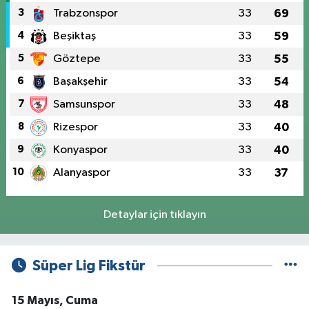
3
Trabzonspor
33
69
4
Beşiktaş
33
59
5
Göztepe
33
55
6
Başakşehir
33
54
7
Samsunspor
33
48
8
Rizespor
33
40
9
Konyaspor
33
40
10
Alanyaspor
33
37
Detaylar için tıklayın
Süper Lig Fikstür
15 Mayıs, Cuma