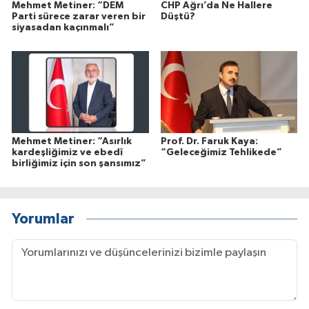
Mehmet Metiner: “DEM
CHP Ağrı’da Ne Hallere
Parti sürece zarar veren bir
Düştü?
siyasadan kaçınmalı”
Mehmet Metiner: “Asırlık
Prof. Dr. Faruk Kaya:
kardeşliğimiz ve ebedî
“Geleceğimiz Tehlikede”
birliğimiz için son şansımız”
Yorumlar