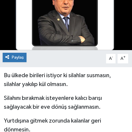
İnegöl
İznik
Magazin
Mudanya
Paylaş
-
+
A
A
Özel Haber
Bu ülkede birileri istiyor ki silahlar susmasın,
silahlar yakılıp kül olmasın.
Politika
Silahını bırakmak isteyenlere kalıcı barışı
Sağlık
sağlayacak bir eve dönüş sağlanmasın.
Son Dakika
Yurtdışına gitmek zorunda kalanlar geri
dönmesin.
Spor