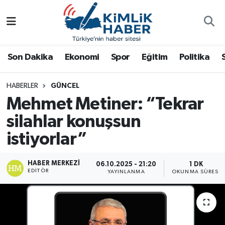
Ağrı
Nöbetçi Eczaneler
Son Dakika
Ekonomi
Spor
Eğitim
Politika
Ankara
Hava Durumu
HABERLER
GÜNCEL
Antalya
Namaz Vakitleri
Mehmet Metiner: “Tekrar
Dünya
Trafik Durumu
silahlar konuşsun
istiyorlar”
Eğitim
Süper Lig Puan Durumu ve Fikstür
HABER MERKEZI
06.10.2025 - 21:20
1 DK
Ekonomi
Tüm Manşetler
EDITÖR
YAYINLANMA
OKUNMA SÜRESI
Gemlik
Son Dakika Haberleri
Güncel
Haber Arşivi