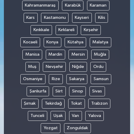
Kahramanmaraş
Karabük
Karaman
Kars
Kastamonu
Kayseri
Kilis
Kırıkkale
Kırklareli
Kırşehir
Kocaeli
Konya
Kütahya
Malatya
Manisa
Mardin
Mersin
Muğla
Muş
Nevşehir
Niğde
Ordu
Osmaniye
Rize
Sakarya
Samsun
Şanlıurfa
Siirt
Sinop
Sivas
Şırnak
Tekirdağ
Tokat
Trabzon
Tunceli
Uşak
Van
Yalova
Yozgat
Zonguldak