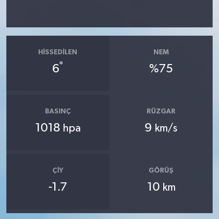
HISSEDILEN
NEM
°
6
%75
BASINÇ
RÜZGAR
1018
9
hpa
km/s
ÇIY
GÖRÜŞ
-1.7
10
km