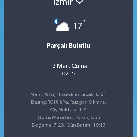
İzmir
İnegöl
°
17
İznik
Magazin
Parçalı Bulutlu
Mudanya
13 Mart Cuma
Özel Haber
02:15
Politika
°
Nem: %75, Hissedilen Sıcaklık: 6
,
Basınç: 1018 hPa, Rüzgar: 9 km/s,
Sağlık
Çiy Noktası: -1.7,
Görüş Mesafesi: 10 km, Gün
Son Dakika
Doğumu: 7:23, Gün Batımı: 19:13
Spor