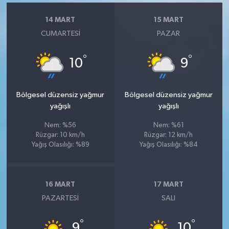
14 MART
15 MART
CUMARTESI
PAZAR
°
°
10
9
Bölgesel düzensiz yağmur
Bölgesel düzensiz yağmur
yağışlı
yağışlı
Nem: %56
Nem: %61
Rüzgar: 10 km/h
Rüzgar: 12 km/h
Yağış Olasılığı: %89
Yağış Olasılığı: %84
16 MART
17 MART
PAZARTESI
SALI
°
°
9
10