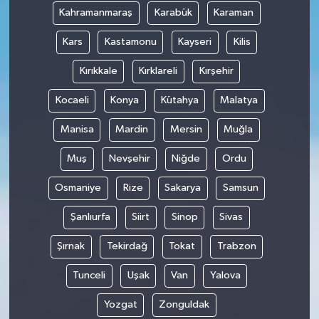
Kahramanmaraş
Karabük
Karaman
Kars
Kastamonu
Kayseri
Kilis
Kırıkkale
Kırklareli
Kırşehir
Kocaeli
Konya
Kütahya
Malatya
Manisa
Mardin
Mersin
Muğla
Muş
Nevşehir
Niğde
Ordu
Osmaniye
Rize
Sakarya
Samsun
Şanlıurfa
Siirt
Sinop
Sivas
Şırnak
Tekirdağ
Tokat
Trabzon
Tunceli
Uşak
Van
Yalova
Yozgat
Zonguldak