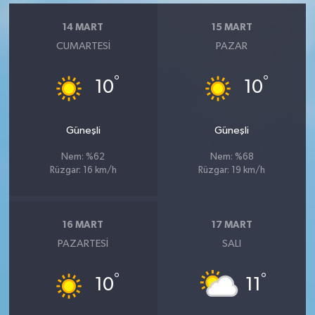
14 MART
15 MART
CUMARTESI
PAZAR
°
°
10
10
Güneşli
Güneşli
Nem: %62
Nem: %68
Rüzgar: 16 km/h
Rüzgar: 19 km/h
16 MART
17 MART
PAZARTESI
SALI
°
°
10
11