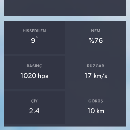
HISSEDILEN
NEM
°
9
%76
BASINÇ
RÜZGAR
1020
17
hpa
km/s
ÇIY
GÖRÜŞ
2.4
10
km