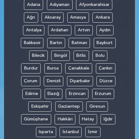
Adana
Adıyaman
Afyonkarahisar
Teknoloji
Ağrı
Aksaray
Amasya
Ankara
Antalya
Ardahan
Artvin
Aydın
Balıkesir
Bartın
Batman
Bayburt
Bilecik
Bingöl
Bitlis
Bolu
Burdur
Bursa
Çanakkale
Çankırı
Çorum
Denizli
Diyarbakır
Düzce
Edirne
Elazığ
Erzincan
Erzurum
Eskişehir
Gaziantep
Giresun
Gümüşhane
Hakkâri
Hatay
Iğdır
Isparta
İstanbul
İzmir