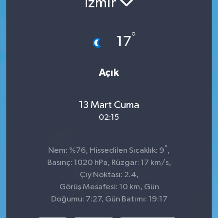
İzmir
İnegöl
°
17
İznik
Magazin
Açık
Mudanya
13 Mart Cuma
Özel Haber
02:15
Politika
°
Nem: %76, Hissedilen Sıcaklık: 9
,
Basınç: 1020 hPa, Rüzgar: 17 km/s,
Sağlık
Çiy Noktası: 2.4,
Görüş Mesafesi: 10 km, Gün
Son Dakika
Doğumu: 7:27, Gün Batımı: 19:17
Spor