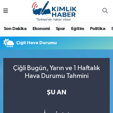
Ağrı
Nöbetçi Eczaneler
Son Dakika
Ekonomi
Spor
Eğitim
Politika
Ankara
Hava Durumu
Çiğli Hava Durumu
Antalya
Namaz Vakitleri
Dünya
Trafik Durumu
Çiğli Bugün, Yarın ve 1 Haftalık
Eğitim
Süper Lig Puan Durumu ve Fikstür
Hava Durumu Tahmini
Ekonomi
Tüm Manşetler
ŞU AN
Gemlik
Son Dakika Haberleri
Güncel
Haber Arşivi