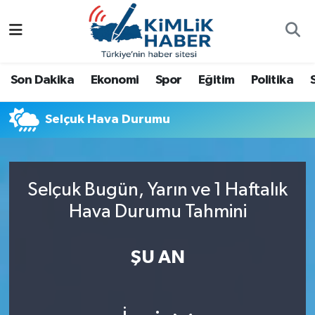
Ağrı
Nöbetçi Eczaneler
Son Dakika
Ekonomi
Spor
Eğitim
Politika
Ankara
Hava Durumu
Selçuk Hava Durumu
Antalya
Namaz Vakitleri
Dünya
Trafik Durumu
Selçuk Bugün, Yarın ve 1 Haftalık
Eğitim
Süper Lig Puan Durumu ve Fikstür
Hava Durumu Tahmini
Ekonomi
Tüm Manşetler
ŞU AN
Gemlik
Son Dakika Haberleri
Güncel
Haber Arşivi