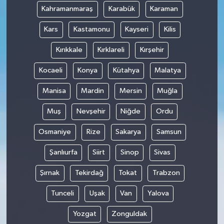
Kahramanmaraş
Karabük
Karaman
Kars
Kastamonu
Kayseri
Kilis
Kırıkkale
Kırklareli
Kırşehir
Kocaeli
Konya
Kütahya
Malatya
Manisa
Mardin
Mersin
Muğla
Muş
Nevşehir
Niğde
Ordu
Osmaniye
Rize
Sakarya
Samsun
Şanlıurfa
Siirt
Sinop
Sivas
Şırnak
Tekirdağ
Tokat
Trabzon
Tunceli
Uşak
Van
Yalova
Yozgat
Zonguldak