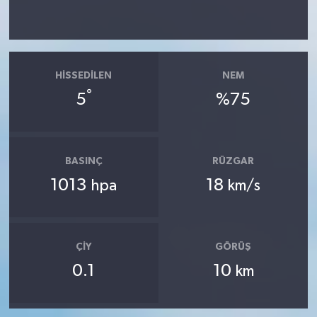
HISSEDILEN
NEM
°
5
%75
BASINÇ
RÜZGAR
1013
18
hpa
km/s
ÇIY
GÖRÜŞ
0.1
10
km