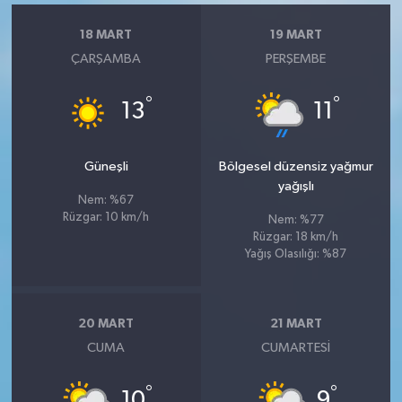
18 MART
19 MART
ÇARŞAMBA
PERŞEMBE
°
°
13
11
Güneşli
Bölgesel düzensiz yağmur
yağışlı
Nem: %67
Rüzgar: 10 km/h
Nem: %77
Rüzgar: 18 km/h
Yağış Olasılığı: %87
20 MART
21 MART
CUMA
CUMARTESI
°
°
10
9