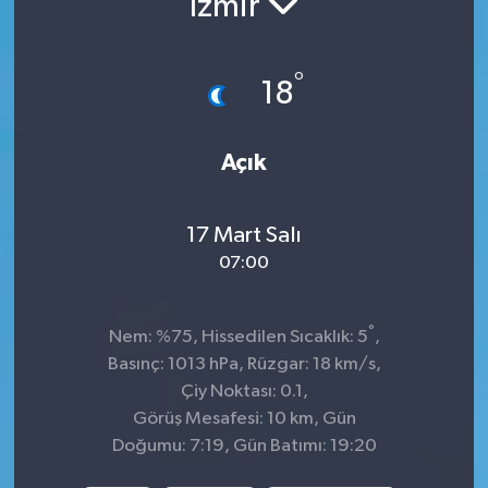
İzmir
İnegöl
°
18
İznik
Magazin
Açık
Mudanya
17 Mart Salı
Özel Haber
07:00
Politika
°
Nem: %75, Hissedilen Sıcaklık: 5
,
Basınç: 1013 hPa, Rüzgar: 18 km/s,
Sağlık
Çiy Noktası: 0.1,
Görüş Mesafesi: 10 km, Gün
Son Dakika
Doğumu: 7:19, Gün Batımı: 19:20
Spor