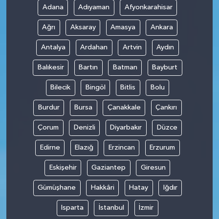
Adana
Adıyaman
Afyonkarahisar
Teknoloji
Ağrı
Aksaray
Amasya
Ankara
Antalya
Ardahan
Artvin
Aydın
Balıkesir
Bartın
Batman
Bayburt
Bilecik
Bingöl
Bitlis
Bolu
Burdur
Bursa
Çanakkale
Çankırı
Çorum
Denizli
Diyarbakır
Düzce
Edirne
Elazığ
Erzincan
Erzurum
Eskişehir
Gaziantep
Giresun
Gümüşhane
Hakkâri
Hatay
Iğdır
Isparta
İstanbul
İzmir