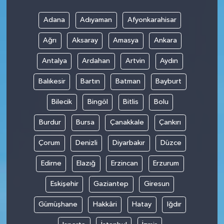
Adana
Adıyaman
Afyonkarahisar
Teknoloji
Ağrı
Aksaray
Amasya
Ankara
Antalya
Ardahan
Artvin
Aydın
Balıkesir
Bartın
Batman
Bayburt
Bilecik
Bingöl
Bitlis
Bolu
Burdur
Bursa
Çanakkale
Çankırı
Çorum
Denizli
Diyarbakır
Düzce
Edirne
Elazığ
Erzincan
Erzurum
Eskişehir
Gaziantep
Giresun
Gümüşhane
Hakkâri
Hatay
Iğdır