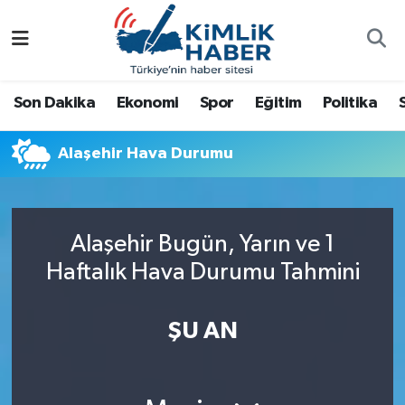
Ağrı
Nöbetçi Eczaneler
Son Dakika
Ekonomi
Spor
Eğitim
Politika
Ankara
Hava Durumu
Alaşehir Hava Durumu
Antalya
Namaz Vakitleri
Dünya
Trafik Durumu
Alaşehir Bugün, Yarın ve 1
Eğitim
Süper Lig Puan Durumu ve Fikstür
Haftalık Hava Durumu Tahmini
Ekonomi
Tüm Manşetler
ŞU AN
Gemlik
Son Dakika Haberleri
Güncel
Haber Arşivi