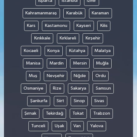
Isparta
İstanbul
İzmir
Kahramanmaraş
Karabük
Karaman
Kars
Kastamonu
Kayseri
Kilis
Kırıkkale
Kırklareli
Kırşehir
Kocaeli
Konya
Kütahya
Malatya
Manisa
Mardin
Mersin
Muğla
Muş
Nevşehir
Niğde
Ordu
Osmaniye
Rize
Sakarya
Samsun
Şanlıurfa
Siirt
Sinop
Sivas
Şırnak
Tekirdağ
Tokat
Trabzon
Tunceli
Uşak
Van
Yalova