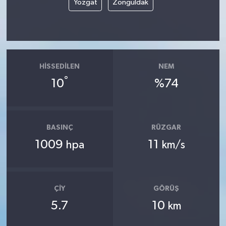
Yozgat
Zonguldak
HISSEDILEN
NEM
°
10
%74
BASINÇ
RÜZGAR
1009
11
hpa
km/s
ÇIY
GÖRÜŞ
5.7
10
km