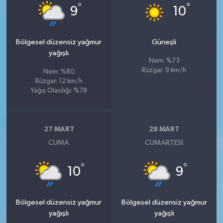
°
°
9
10
Bölgesel düzensiz yağmur
Güneşli
yağışlı
Nem: %73
Rüzgar: 9 km/h
Nem: %80
Rüzgar: 12 km/h
Yağış Olasılığı: %78
27 MART
28 MART
CUMA
CUMARTESI
°
°
10
9
Bölgesel düzensiz yağmur
Bölgesel düzensiz yağmur
yağışlı
yağışlı