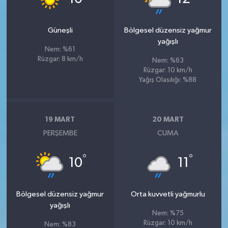
Güneşli
Bölgesel düzensiz yağmur
yağışlı
Nem: %61
Rüzgar: 8 km/h
Nem: %63
Rüzgar: 10 km/h
Yağış Olasılığı: %88
19 MART
20 MART
PERŞEMBE
CUMA
°
°
10
11
Bölgesel düzensiz yağmur
Orta kuvvetli yağmurlu
yağışlı
Nem: %75
Rüzgar: 10 km/h
Nem: %83