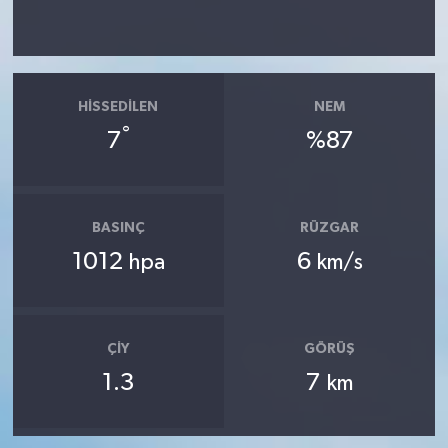
HISSEDILEN
NEM
°
7
%87
BASINÇ
RÜZGAR
1012
6
hpa
km/s
ÇIY
GÖRÜŞ
1.3
7
km