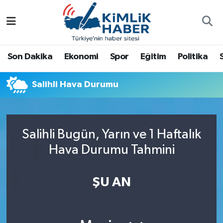
Ağrı
Nöbetçi Eczaneler
Son Dakika
Ekonomi
Spor
Eğitim
Politika
Ankara
Hava Durumu
Salihli Hava Durumu
Antalya
Namaz Vakitleri
Dünya
Trafik Durumu
Salihli Bugün, Yarın ve 1 Haftalık
Eğitim
Süper Lig Puan Durumu ve Fikstür
Hava Durumu Tahmini
Ekonomi
Tüm Manşetler
ŞU AN
Gemlik
Son Dakika Haberleri
Güncel
Haber Arşivi