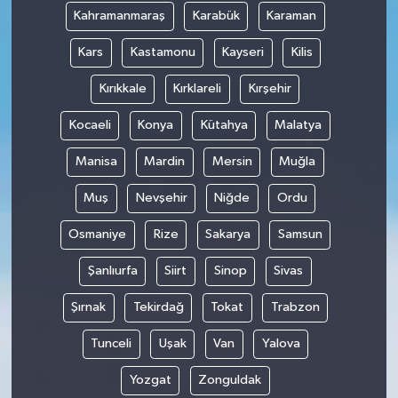
Kahramanmaraş
Karabük
Karaman
Kars
Kastamonu
Kayseri
Kilis
Kırıkkale
Kırklareli
Kırşehir
Kocaeli
Konya
Kütahya
Malatya
Manisa
Mardin
Mersin
Muğla
Muş
Nevşehir
Niğde
Ordu
Osmaniye
Rize
Sakarya
Samsun
Şanlıurfa
Siirt
Sinop
Sivas
Şırnak
Tekirdağ
Tokat
Trabzon
Tunceli
Uşak
Van
Yalova
Yozgat
Zonguldak