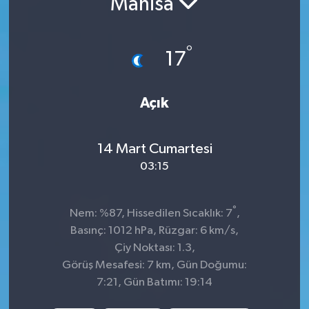
Manisa
İnegöl
°
17
İznik
Magazin
Açık
Mudanya
14 Mart Cumartesi
Özel Haber
03:15
Politika
°
Nem: %87, Hissedilen Sıcaklık: 7
,
Basınç: 1012 hPa, Rüzgar: 6 km/s,
Sağlık
Çiy Noktası: 1.3,
Görüş Mesafesi: 7 km, Gün Doğumu:
Son Dakika
7:21, Gün Batımı: 19:14
Spor