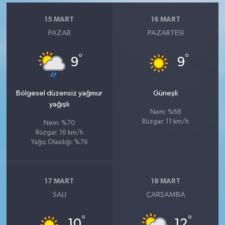
15 MART
16 MART
PAZAR
PAZARTESI
°
°
9
9
Bölgesel düzensiz yağmur
Güneşli
yağışlı
Nem: %68
Rüzgar: 11 km/h
Nem: %70
Rüzgar: 16 km/h
Yağış Olasılığı: %76
17 MART
18 MART
SALI
ÇARŞAMBA
°
°
10
12