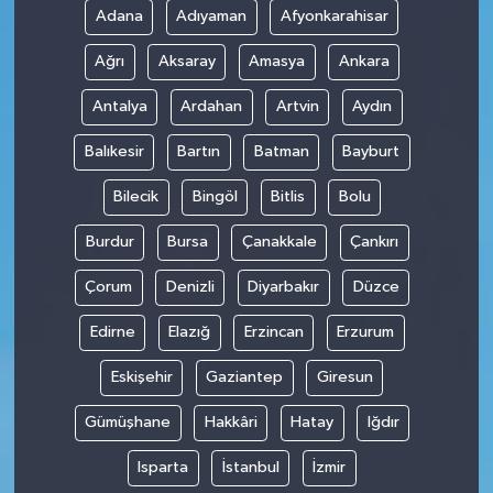
Adana
Adıyaman
Afyonkarahisar
Teknoloji
Ağrı
Aksaray
Amasya
Ankara
Antalya
Ardahan
Artvin
Aydın
Balıkesir
Bartın
Batman
Bayburt
Bilecik
Bingöl
Bitlis
Bolu
Burdur
Bursa
Çanakkale
Çankırı
Çorum
Denizli
Diyarbakır
Düzce
Edirne
Elazığ
Erzincan
Erzurum
Eskişehir
Gaziantep
Giresun
Gümüşhane
Hakkâri
Hatay
Iğdır
Isparta
İstanbul
İzmir