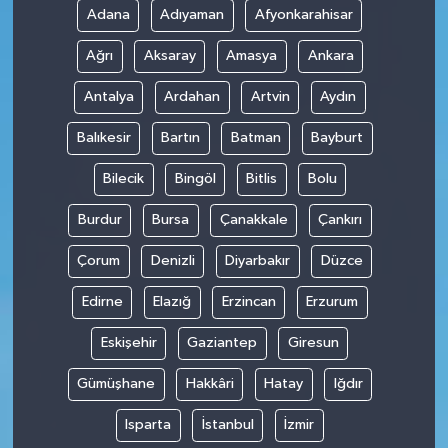
Adana
Adıyaman
Afyonkarahisar
Teknoloji
Ağrı
Aksaray
Amasya
Ankara
Antalya
Ardahan
Artvin
Aydın
Balıkesir
Bartın
Batman
Bayburt
Bilecik
Bingöl
Bitlis
Bolu
Burdur
Bursa
Çanakkale
Çankırı
Çorum
Denizli
Diyarbakır
Düzce
Edirne
Elazığ
Erzincan
Erzurum
Eskişehir
Gaziantep
Giresun
Gümüşhane
Hakkâri
Hatay
Iğdır
Isparta
İstanbul
İzmir