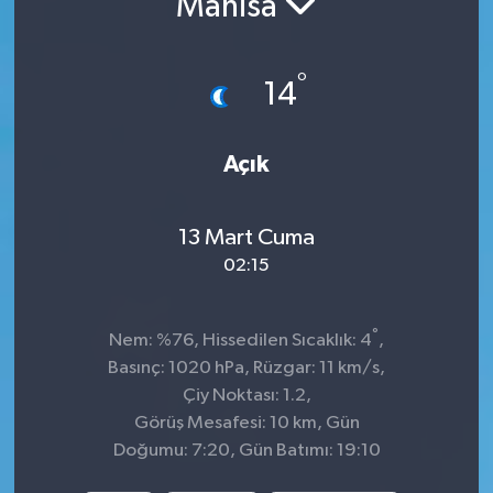
Manisa
İnegöl
°
14
İznik
Magazin
Açık
Mudanya
13 Mart Cuma
Özel Haber
02:15
Politika
°
Nem: %76, Hissedilen Sıcaklık: 4
,
Basınç: 1020 hPa, Rüzgar: 11 km/s,
Sağlık
Çiy Noktası: 1.2,
Görüş Mesafesi: 10 km, Gün
Son Dakika
Doğumu: 7:20, Gün Batımı: 19:10
Spor