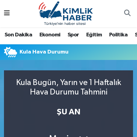
Ağrı
Nöbetçi Eczaneler
Son Dakika
Ekonomi
Spor
Eğitim
Politika
Ankara
Hava Durumu
Kula Hava Durumu
Antalya
Namaz Vakitleri
Dünya
Trafik Durumu
Kula Bugün, Yarın ve 1 Haftalık
Eğitim
Süper Lig Puan Durumu ve Fikstür
Hava Durumu Tahmini
Ekonomi
Tüm Manşetler
ŞU AN
Gemlik
Son Dakika Haberleri
Güncel
Haber Arşivi