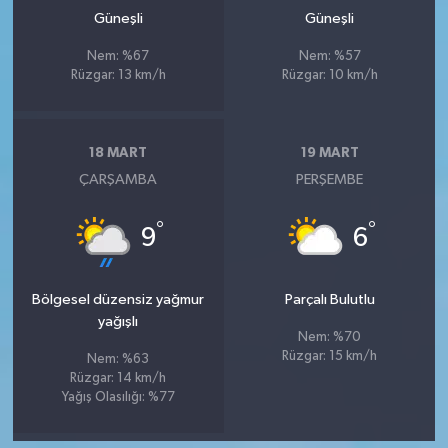
Güneşli
Güneşli
Nem: %67
Nem: %57
Rüzgar: 13 km/h
Rüzgar: 10 km/h
18 MART
19 MART
ÇARŞAMBA
PERŞEMBE
°
°
9
6
Bölgesel düzensiz yağmur
Parçalı Bulutlu
yağışlı
Nem: %70
Rüzgar: 15 km/h
Nem: %63
Rüzgar: 14 km/h
Yağış Olasılığı: %77