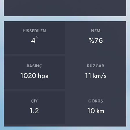
HISSEDILEN
NEM
°
4
%76
BASINÇ
RÜZGAR
1020
11
hpa
km/s
ÇIY
GÖRÜŞ
1.2
10
km