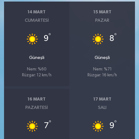
14 MART
15 MART
CUMARTESI
PAZAR
°
°
9
8
Güneşli
Güneşli
Nem: %60
Nem: %71
Rüzgar: 12 km/h
Rüzgar: 16 km/h
16 MART
17 MART
PAZARTESI
SALI
°
°
7
9