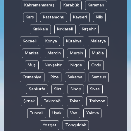
Kahramanmaraş
Karabük
Karaman
Kars
Kastamonu
Kayseri
Kilis
Kırıkkale
Kırklareli
Kırşehir
Kocaeli
Konya
Kütahya
Malatya
Manisa
Mardin
Mersin
Muğla
Muş
Nevşehir
Niğde
Ordu
Osmaniye
Rize
Sakarya
Samsun
Şanlıurfa
Siirt
Sinop
Sivas
Şırnak
Tekirdağ
Tokat
Trabzon
Tunceli
Uşak
Van
Yalova
Yozgat
Zonguldak