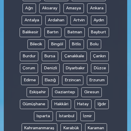
Ağrı
Aksaray
Amasya
Ankara
Teknoloji
Antalya
Ardahan
Artvin
Aydın
Balıkesir
Bartın
Batman
Bayburt
Bilecik
Bingöl
Bitlis
Bolu
Burdur
Bursa
Çanakkale
Çankırı
Çorum
Denizli
Diyarbakır
Düzce
Edirne
Elazığ
Erzincan
Erzurum
Eskişehir
Gaziantep
Giresun
Gümüşhane
Hakkâri
Hatay
Iğdır
Isparta
İstanbul
İzmir
Kahramanmaraş
Karabük
Karaman