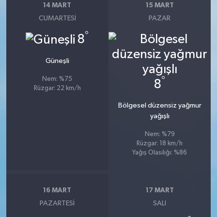
14 MART
15 MART
CUMARTESI
PAZAR
°
8
Güneşli
°
Nem: %75
8
Rüzgar: 22 km/h
Bölgesel düzensiz yağmur
yağışlı
Nem: %79
Rüzgar: 18 km/h
Yağış Olasılığı: %86
16 MART
17 MART
PAZARTESI
SALI