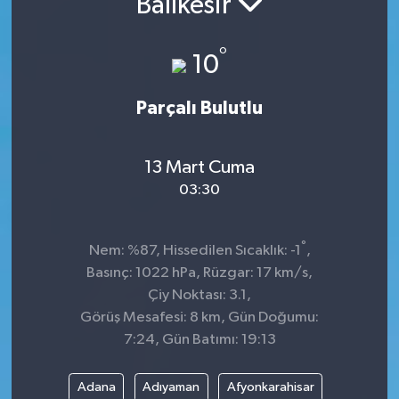
Balıkesir
İnegöl
°
10
İznik
Parçalı Bulutlu
Magazin
13 Mart Cuma
Mudanya
03:30
Özel Haber
°
Nem: %87, Hissedilen Sıcaklık: -1
,
Politika
Basınç: 1022 hPa, Rüzgar: 17 km/s,
Çiy Noktası: 3.1,
Sağlık
Görüş Mesafesi: 8 km, Gün Doğumu:
7:24, Gün Batımı: 19:13
Son Dakika
Adana
Adıyaman
Afyonkarahisar
Spor