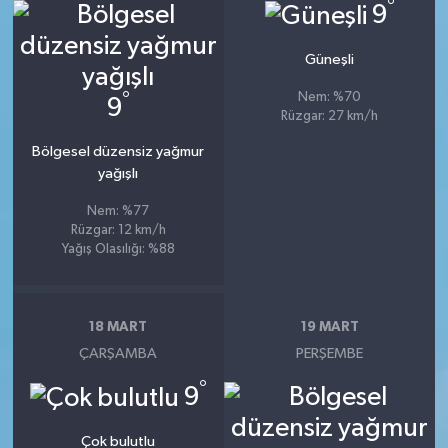
°
9
Güneşli
°
Nem: %70
9
Rüzgar: 27 km/h
Bölgesel düzensiz yağmur
yağışlı
Nem: %77
Rüzgar: 12 km/h
Yağış Olasılığı: %88
18 MART
19 MART
ÇARŞAMBA
PERŞEMBE
°
9
Çok bulutlu