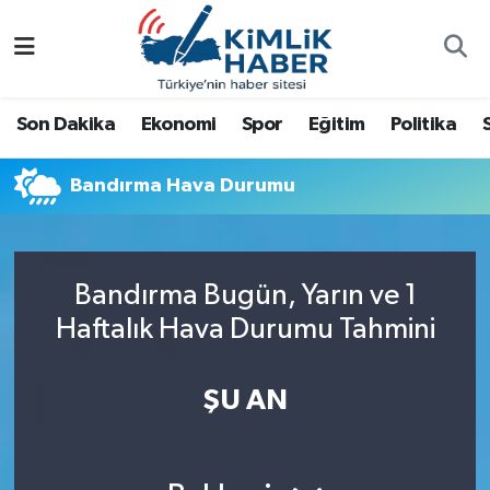
Ağrı
Nöbetçi Eczaneler
Son Dakika
Ekonomi
Spor
Eğitim
Politika
Ankara
Hava Durumu
Bandırma Hava Durumu
Antalya
Namaz Vakitleri
Dünya
Trafik Durumu
Bandırma Bugün, Yarın ve 1
Eğitim
Süper Lig Puan Durumu ve Fikstür
Haftalık Hava Durumu Tahmini
Ekonomi
Tüm Manşetler
ŞU AN
Gemlik
Son Dakika Haberleri
Güncel
Haber Arşivi