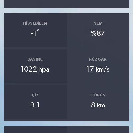
HISSEDILEN
NEM
°
-1
%87
BASINÇ
RÜZGAR
1022
17
hpa
km/s
ÇIY
GÖRÜŞ
3.1
8
km