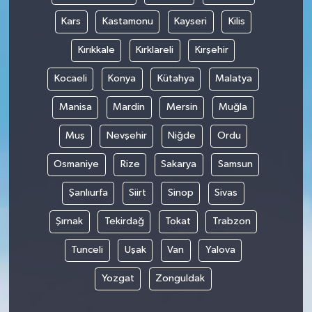
Kars
Kastamonu
Kayseri
Kilis
Kırıkkale
Kırklareli
Kırşehir
Kocaeli
Konya
Kütahya
Malatya
Manisa
Mardin
Mersin
Muğla
Muş
Nevşehir
Niğde
Ordu
Osmaniye
Rize
Sakarya
Samsun
Şanlıurfa
Siirt
Sinop
Sivas
Şırnak
Tekirdağ
Tokat
Trabzon
Tunceli
Uşak
Van
Yalova
Yozgat
Zonguldak